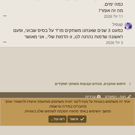
כמה ימים.
מה זה אומר?
11 יולי 2026
•••
קונסיל
כמעט 3 שנים שאנחנו משחקים מו"ד על בסיס שבועי, ופעם
ראשונה שדמות נהרגה לנו, זו הדמות שלי.. אני מאושר
3 יולי 2026
•••
חיפוש שחקנים, מנחים וקבוצות משחקי תפקידים
חום - הפונדק
עברית
אתר זה משתמש בעוגיות על מנת ליצור חווית משתמש מותאמת אישית ולהשאיר אותך
יצירת קשר
חוקים ותנאי שימוש
מדיניות הפרטיות
עזרה
R
מחובר/ת במידה ונרשמת.
S
המשך השימוש באתר מהווה הסכמה לשימוש שלנו בעוגיות.
S
®
Community platform by XenForo
© 2010-2025 XenForo Ltd.
אישור
ראו עוד...
XenPorta 2 PRO
© Jason Axelrod of
8WAYRUN