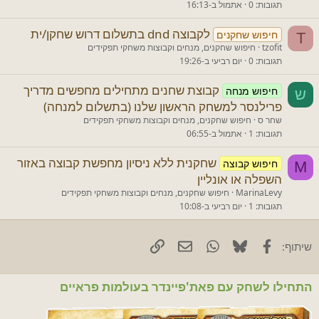
תגובות
0
אתמול ב-16:13
לקבוצה dnd בתשלום דרוש שחקן/ית
חיפוש שחקנים
T
tzofit
חיפוש שחקנים, מנחים וקבוצות משחקי תפקידים
תגובות
0
יום רביעי ב-19:26
קבוצת שחנים מתחילים מחפשים מדריך
חיפוש מנחה
ש
פרילנסר למשחק הראשון שלנו (בתשלום למנחה)
שחר ס
חיפוש שחקנים, מנחים וקבוצות משחקי תפקידים
תגובות
1
אתמול ב-06:55
שחקנית ללא ניסיון מחפשת קבוצה באזור
חיפוש קבוצה
M
השפלה או אונליין
MarinaLevy
חיפוש שחקנים, מנחים וקבוצות משחקי תפקידים
תגובות
1
יום רביעי ב-10:08
Facebook
Bluesky
WhatsApp
דוא"ל
קישור
שיתוף:
התחילו לשחק עם פאת'פיינדר בעולמות פראיים