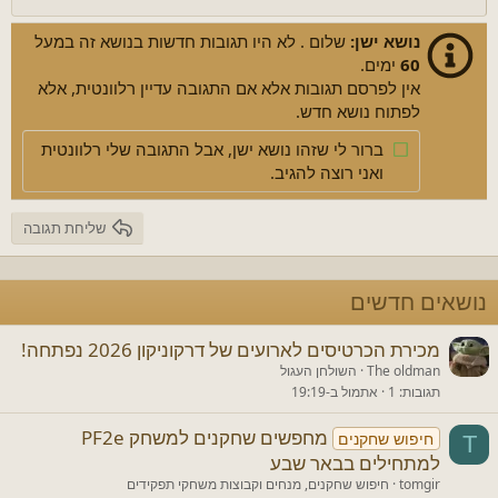
כותרת 2
Georgia
15
Justify text
נושא ישן:
שלום . לא היו תגובות חדשות בנושא זה במעל
כותרת 3
18
60
ימים.
Tahoma
אין לפרסם תגובות אלא אם התגובה עדיין רלוונטית, אלא
22
Times New Roman
לפתוח נושא חדש.
26
Trebuchet MS
ברור לי שזהו נושא ישן, אבל התגובה שלי רלוונטית
Verdana
ואני רוצה להגיב.
שליחת תגובה
נושאים חדשים
מכירת הכרטיסים לארועים של דרקוניקון 2026 נפתחה!
The oldman
השולחן העגול
תגובות
1
אתמול ב-19:19
מחפשים שחקנים למשחק PF2e
חיפוש שחקנים
T
למתחילים בבאר שבע
tomgir
חיפוש שחקנים, מנחים וקבוצות משחקי תפקידים