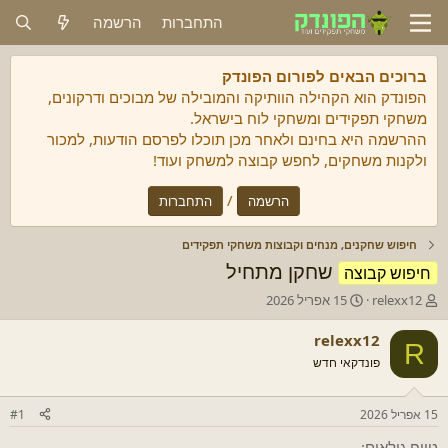
התחברות
הרשמה
ברוכים הבאים לפורום הפונדק
הפונדק הוא הקהילה הוותיקה והמובילה של מבוכים ודרקונים,
משחקי תפקידים ומשחקי לוח בישראל.
ההרשמה היא בחינם ולאחר מכן תוכלו לפרסם הודעות, למכור
ולקנות משחקים, לחפש קבוצה למשחק ועוד!
/
הרשמה
התחברות
חיפוש שחקנים, מנחים וקבוצות משחקי תפקידים
שחקן מתחיל
חיפוש קבוצה
מ
ת
relexx12
15 אפריל 2026
ח
א
ב
ר
relexx12
R
ר
י
פונדקאי חדש
/
ך
ת
ה
ה
ת
15 אפריל 2026
#1
נ
ח
ו
ל
טווח גילאים