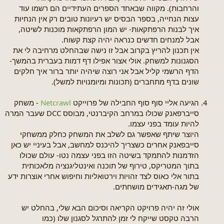
והרחבות). מקווה שבאחד הספרים העתידיים הם רשמו עוד
עצות הנחייה, בספר הבסיס יש רעיונות טובים רק אין הנחיות
איך לבנות הרפתקאות- יש המון הרפתקאות מוכנות לשיטה,
אבל למנחים חדשים כנראה יהיה קצת קשוח.
אין תכנון להריץ בקרוב אבל זו נישה שבהחלט מרחיבה לי את
הסגנונות למשחק. אולי אצור אפילו דף דמות בעברית בהמשך-
הדף הרשמי קליל אבל אני רוצה שיהיה יותר ברור איך חלקים
שונים בדף מתחברים (תכונות ומיומנויות למשל).
הגיעה אליי סוף סוף החבילה של פרוייקט
Netcrawl
- משחק
סייברפאנק שכולו במרחב הקיברנטי, מבוסס DCC שעבר המרה
להיות עומד בפני עצמו.
היוצר שיתף שאפשר גם לשלב את המשחק כחלק ממשחקי
סייבפאנק אחרים כשצריך להיכנס למחשב, אבל בעיניי יש כאן
הזדמנות להתמקד בשיטה הזו בפני עצמה נטו- עולם שכולו
בתוך המטריקס, טירוף של תוכנה ואינטליגנציה מלאכותית
בתור אלי כאוס לצד זהויות וירטואליות וחיפוש אחרי אוצרות ידע
של מגה-תאגידים מושחתים.
אולי זה יהיה פרויקט הקריאה וסיכום הבא שלי, בהחלט יש
הרבה טקסט שייקח לי זמן להתרגל לסגנון שלו (כמו