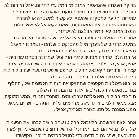
בדיקה העלתה שהגואטיה אמנם מזוהמת ע"י התהום, אבל הזיהום לא
דולף החוצה מהצנצנת בה היא מוחזקת. מורגנה עשתה קצת חיזוי
עתידות והגיעה למסקנה שהעניין לא קשור למשטרה או לחברת
האבטחה שתקפה את הסאנקטום, ושאם הקאבאל לא יעשו כלום
המצב אמנם לא יחמיר אבל גם לא ישתנה.
אחרי כמה הטלות ניסיוניות, הקאבאל גילו שההשפעה הזו מוכלת
במעגל ברדיוס של בערך מייל מהסנקטום שלהם - ושמרכז המעגל
נמצא בבית במרחק כמה דקות הליכה מהסאנקטום.
אז הם הלכו לרחרח מסביב לבית הזה וגילו שמדובר בסתם עוד בית -
אמא, אבא, שני ילדים. אממה, האמא היא בת דודה של הפטיש. אחרי
קצת דין ודברים הקאבאל החליטו שהפטיש פשוט יעשה שם ביקור בית
בזהות האזרחית שלו וינסה להבין מה הולך שם.
אז הוא ביטל את הקסמים שהחזיקו את הזהות הקסומה שלו, החליף
בגדים, ואסמה הלכה לבקר את רים הבת-דודה שלה.
תוך כדי הביקור, היא גילתה שהתאומים, מוחמד וחמודי, ממש מתוקים,
אבל ממש חולניים ויותר מזה, מזוהמים על ידי התהום - ושרים ממש,
ממש מגוננת עליהם. בצורה מוגזמת, אפילו.
אחרי קצת מחשבה, הקאבאל החליטו שהם רוצים לבחון את הנשמות
של הילדים. אז הם עברו זמנית לדוג'ו של החצים (שנמצא מחוץ לאזור
ההשפעה, שנע עם הילדים) כדי להטיל קסמים בשקט: טקשאדו