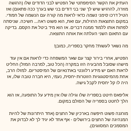
העתיק את הקשר הסימפתטי של הפטיש לבני הדודים שלו (הרגשה
מוזרה, להרגיש שיש לך שני בני דודים בני שש בערך ככה פתאום) ואז
הטיל דרכו
סימני נשמה
כדאי לראות מה קורה עם הנשמה של חמודי.
במקום התוצאות הרגילות, עם זאת, הוא פשוט ראה... חשיכה. שניסתה
לפתות אותו ללמוד ממנה דברים. אז הוא מיד ביטל את הקסם. בדיקה
עם התאום השני העלתה את אותה התוצאה.
מה נשאר לעשות? מחקר בספריה, כמובן!
הפטיש, אחרי בירור קצר עם שאר המשפחה כדי לראות אם אין עוד
מישהו שסובל מהבעיה הזו במקרה (הכל טוב, למרבה המזל) החליט
לראות האם יש מידע רלוונטי באת'נאיום של המיסטריום. למזלו הרב,
אחת מהמיסטגוגיות הזוטרות-יחסית, נעמי, היא חברה טובה שלו, אז
היה לו קל יחסית לקבל גישה.
אליפאס חיטט בספריה שלו וגילה שלו אין מידע על התופעה, אז הוא
הלך לחטט בספריה של הסולם במקום.
מורגנה פשוט חיפשה בארכיון של החצים (אחד היתרונות של להיות
המנהיגה של החצים בירושלים - אף אחד לא יגיד לך לא לבדוק את
המסמכים המסווגים).