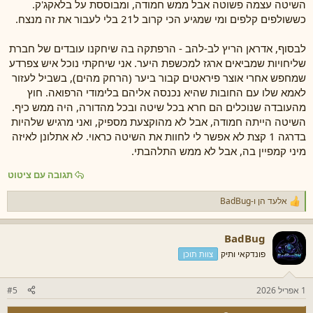
השיטה עצמה פשוטה אבל ממש חמודה, ומבוססת על בלאקג'ק.
כששולפים קלפים ומי שמגיע הכי קרוב ל21 בלי לעבור את זה מנצח.
לבסוף, אדראן הריץ לב-להב - הרפתקה בה שיחקנו עובדים של חברת
שליחויות שמביאים ארגז למכשפת היער. אני שיחקתי נוכל איש צפרדע
שמחפש אחרי אוצר פיראטים קבור ביער (הרחק מהים), בשביל לעזור
לאמא שלו עם החובות שהיא נכנסה אליהם בלימודי הרפואה. חוץ
מהעובדה שנוכלים הם חרא בכל שיטה ובכל מהדורה, היה ממש כיף.
השיטה הייתה חמודה, אבל לא מהוקצעת מספיק, ואני מרגיש שלהיות
בדרגה 1 קצת לא אפשר לי לחוות את השיטה כראוי. לא אתלונן לאיזה
מיני קמפיין בה, אבל לא ממש התלהבתי.
תגובה עם ציטוט
אלעד הן
ו-
BadBug
ר
ג
ש
BadBug
ו
ת
פונדקאי ותיק
צוות תוכן
:
1 אפריל 2026
#5