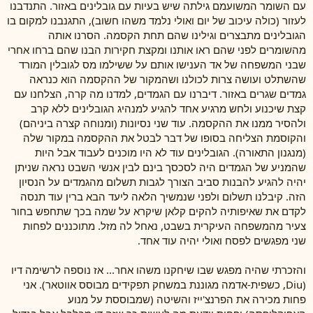
עם השומר המשועמם גילתה שיש בעיות עם גובלינים באזור. התנדבנו
לעזור (כולה עיכוב של יום ואולי נלמד משהו חשוב), התגנבנו למקום בו
הגובלינים מתבצרים וגילינו שהם תחת הקסמה. הסרנו אותה
מהשומרים לפני שהם ראו אותנו ומקצת חקירות הבנו שהם ברחו אחרי
שבני המשפחה של אד הענישו אותם על ששילמו מס לגובלין המורד
שהשתלט ועושה צרות לכולנו ושהמקור של ההקסמה הוא כנראה
גמדים שגרים באזור. דיברנו עם הגמדים, למדנו מה קרה, הצלחנו עם
קצת שיכנוע ולחש מרגיע אחד להגיע למנהיג הגובלינים ללא קרב
ולהסיר ממנו את ההקסמה. עוד שני נסיונות (ומנוחה קצרה ביניהם)
והקוסמת הצליחה בסופו של דבר לבטל את ההקסמה במקור שלה
(מנגנון התאורה). הגובלינים עוד לא היו מוכנים לעבוד אבל היות
שהמניע של הגמדים היה לסכסך בינם לבין אנשי השבט נראה שניתן
יהיה להגיע להבנות סביב הצורך לגבות תשלום מהגמדים על הנסיון
הזה. קיבלנו תשלום ולפני שנמשיך הלאה ליעד הבא ברין עוד תנסה
לקדם את שאיפותיה להקים קלאן שיקרא על שמה בכך שתחפש בחור
צעיר מהמשפחה העיקרית בשבט, נאחל לה מזל. מתוכננים לפחות
שני מפגשים לפסח ואולי יהיה עוד אחד.
והזכרתי שהיה מפגש שבו שיחקנו משהו אחר... אז נוספה לרשימה דיו
(Diu, כשפית-אדמה מגוננת במשחק תפקידים מבוסס אווטאר). אני
פחות מכירה את הפרנצ'ייז והשיטה (שמבוססת על מנוע