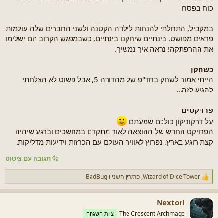
כוח בפסח
במקביל, התחלתי להנחות לילדה הקטנה ולשני החברים שלה עולמות
פראים מפושט. בינתיים שיחקנו בינתיים, כשבמפגש הקרוב הם ישלימו
את ההרפתקה! נראה איך נמשיך.
כשחקן
הייתי אמור לשחק בחד"פ של מהדורה 5, אבל פשוט לא הצלחתי
להגיע לזה...
פרויקטים
על דרקוניקון כולכם שמעתם
הפרויקט החדש של ההוצאה לאור מתקדם במחשכים וברגע שיהיה
קצת רוגע בארץ, נפרוץ לאוויר העולם עם הכרזות וידיעות מדליקות.
תגובה עם ציטוט
Wizard of Dice Tower
,
פרגרין השני
ו-
BadBug
ר
ג
ש
Nextorl
ו
ת
The Crescent Archmage
צוות השגחה