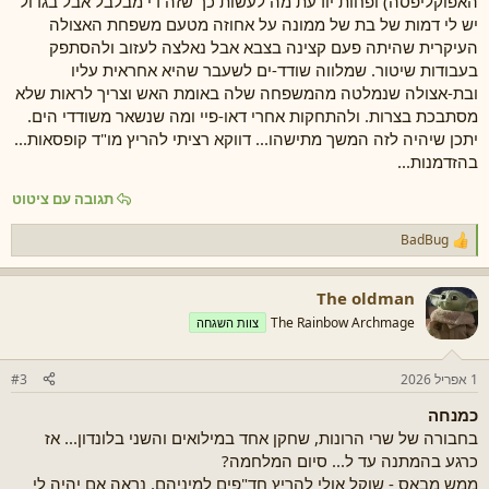
האפוקליפסה) ופחות יודעת מה לעשות כך שזה די מבלבל אבל בגדול
יש לי דמות של בת של ממונה על אחוזה מטעם משפחת האצולה
העיקרית שהיתה פעם קצינה בצבא אבל נאלצה לעזוב ולהסתפק
בעבודות שיטור. שמלווה שודד-ים לשעבר שהיא אחראית עליו
ובת-אצולה שנמלטה מהמשפחה שלה באומת האש וצריך לראות שלא
מסתבכת בצרות. ולהתחקות אחרי דאו-פיי ומה שנשאר משודדי הים.
יתכן שיהיה לזה המשך מתישהו... דווקא רציתי להריץ מו"ד קופסאות...
בהזדמנות...
תגובה עם ציטוט
BadBug
ר
ג
ש
The oldman
ו
ת
The Rainbow Archmage
צוות השגחה
:
1 אפריל 2026
#3
כמנחה
בחבורה של שרי הרונות, שחקן אחד במילואים והשני בלונדון... אז
כרגע בהמתנה עד ל... סיום המלחמה?
ממש מבאס - שוקל אולי להריץ חד"פים למיניהם, נראה אם יהיה לי