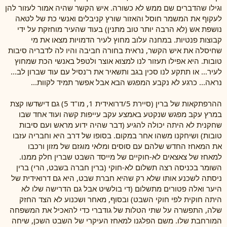
וגילו שהדברים שם ממש לא כשורה. איש הקשר שהיה אמור לעזור להן
לעקוף את המשמר חוסל והאזור שורץ קניבלים ואנשי כת של לטאה
נושפת אש (לא הרבה יותר טוב מתנין) בעוד שהעיר מוחזקת על ידי
קבוצות פנטיות. במחנה עלוב מחוץ לעיר הדמויות מצאו את מי
שחיסלה את איש הקשר, נראית בחורה חביבה והיו לה לדבריה סיבות
טובות. היא אפילו תעזור לנו למצוא אוצר ולטפל באנשי הכת שמחוץ
לעיר... או תתקע לנו סכין בגב ותשאיר את ר'נסיל עם עוד שברון לב...
נראה... כרגע לא נקבע המפגש הבא אבל אפשר תמיד לקוות...
ההרפתקאות של ברין (סיירת 5/דרואידית 1, מו"ד 5) גם דישדשו קצת
במרץ עקב מפגש שנקטע באמצע עקב עייפות קשה ועוד אחד שבו
שחקנית לא היתה יכולה להגיע (דבר שהיה ידוע מראש ועם סיבות
טובות) ושיחקנו משהו אחר במקום. בסופו של דרב היא וחבריה עזבו
את המאחז החדש שלהם עם סוסים ומלאי מוגזם של מזון ורכבו
למאחז של צאצאים לא-חוקיים של מייסד השבט שברין חלק ממנו.
השומר בכניסה רצה תשלום לא-חוקי (ברין חברה בשבט, הרי) ברין
ניסתה לשכנע אותו שלא רק שהיא חברת שבט, היא גם דרואידית של
היער ואלה פטורים מתשלום (די בולשיט אבל גם הדרישה שלו לא
היתה חוקית לפי חוקי השבט) ובסוף, מאחר ושכנוע לא הצד החזק
שלה, התפשרה על שתי הטלות של גודברי כדי להאכיל את המשפחה
המורחבת שלו. משם הפלגנו למאחז העיקרי של השבט השכן, שיחה