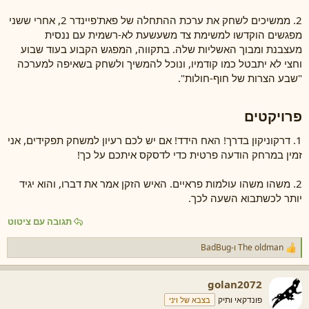
2. ממשיכים לשחק את ערכת ההתחלה של פאת'פיינדר 2, אחרי ששני
מפגשים הוקדשו למשימת צד משעשעת לא-רשמית עם ננסית
מעצבנת ומבוך האשליות שלה. בתקווה, המפגש הקבוע בעוד שבוע
וחצי לא יתבטל כמו קודמיו, ונוכל להמשיך ולשחק בשאיפה למערכה
"שבע הצרות של חוף-חולות".
פרויקטים​
1. דרקוניקון בדרך! האח הידד! אם יש לכם רעיון למשחק תפקידים, אני
זמין במרחק הודעה פרטית כדי לדסקס איתכם על כך!
2. משהו משהו עולמות פראיים. האיש הזקן אמר את דברו, והוא יגיד
יותר לכשתבוא השעה לכך.
תגובה עם ציטוט
The oldman
ו-
BadBug
ר
ג
ש
golan2072
ו
ת
פונדקאי ותיק
בצבא של ויני
: