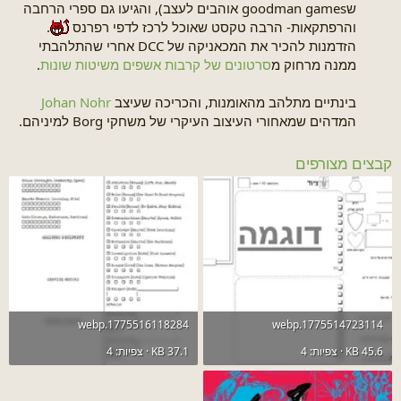
שgoodman games אוהבים לעצב), והגיעו גם ספרי הרחבה
והרפתקאות- הרבה טקסט שאוכל לרכז לדפי רפרנס
.
הזדמנות להכיר את המכאניקה של DCC אחרי שהתלהבתי
ממנה מרחוק מ
סרטונים של קרבות אשפים משיטות שונות
.
בינתיים מתלהב מהאומנות, והכריכה שעיצב
Johan Nohr
המדהים שמאחורי העיצוב העיקרי של משחקי Borg למיניהם.
קבצים מצורפים
1775516118284.webp
1775514723114.webp
45.6 KB · צפיות: 4
37.1 KB · צפיות: 4