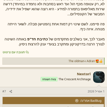
לא, רק עטופה מכף רגל ועד ראש בסחבות ולא נחמדה במיוחד) דרשה
שירות מאליפאס בתמורה למידע - היא רוצה שהוא ישפיל את ידידיה,
המבשר של הקונסיליום...
פה סיימנו. לשם שינוי רק דמות אחת (הפטיש) סבלה. לשאר הייתה
מנוחה. איזה כיף.
מעבר לכך, אני בשלבים מתקדמים של
כתיבת חד"פ
באותה השיטה
לצורך הרצה בדרקוניקון ומתקרב בצעדי ענק להרצות ניסיון.
תגובה עם ציטוט
Adran
ו-
The oldman
ר
ג
ש
Nextorl
ו
ת
The Crescent Archmage
צוות השגחה
:
1 אפריל 2026
#7
BadBug אמר/ה: