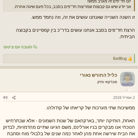
יום חד"פים זה מגניב ממש!
אני יודע שיש גם קבוצות שמריצות חד"פים בסבב, בכל פעם שיטה אחרת.
זו השנה השנייה שאנחנו עושים את זה, וזה נחמד ממש.
הרצת חד"פים בסבב אנחנו עושים בדר"כ בין קמפיינים בקבוצה
הביתית.
תגובה עם ציטוט
BadBug
ר
ג
ש
כליל החורש נאורי
ו
ת
פונדקאי ותיק
:
2 אפריל 2026
#8
ממשיכות שתי מערכות של קריאתו של קת'ולהו.
האחת, הותיקה יותר, בארקהאם של שנות השמונים - אלא שבתרחיש
הנוכחי אנו מבקרים בניו אורלינס, משם הגיעו שתיים מהדמויות, לבדוק
את הבית שירשה אחת מהן לאחר כמה שנים של בלבולי מוח וסחבת