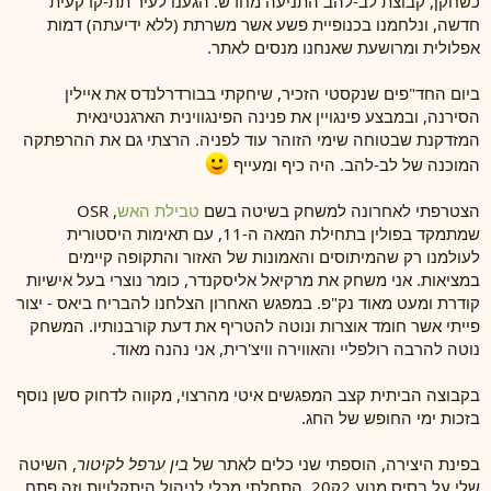
כשחקן, קבוצת לב-להב התניעה מחדש. הגענו לעיר תת-קרקעית
חדשה, ונלחמנו בכנופיית פשע אשר משרתת (ללא ידיעתה) דמות
אפלולית ומרושעת שאנחנו מנסים לאתר.
ביום החד"פים שנקסטי הזכיר, שיחקתי בבורדרלנדס את איילין
הסירנה, ובמבצע פינגויין את פנינה הפינגווינית הארגנטינאית
המזדקנת שבטוחה שימי הזוהר עוד לפניה. הרצתי גם את ההרפתקה
המוכנה של לב-להב. היה כיף ומעייף
הצטרפתי לאחרונה למשחק בשיטה בשם
טבילת האש
, OSR
שמתמקד בפולין בתחילת המאה ה-11, עם תאימות היסטורית
לעולמנו רק שהמיתוסים והאמונות של האזור והתקופה קיימים
במציאות. אני משחק את מרקיאל אליסקנדר, כומר נוצרי בעל אישיות
קודרת ומעט מאוד נק"פ. במפגש האחרון הצלחנו להבריח ביאס - יצור
פייתי אשר חומד אוצרות ונוטה להטריף את דעת קורבנותיו. המשחק
נוטה להרבה רולפליי והאווירה וויצ'רית, אני נהנה מאוד.
בקבוצה הביתית קצב המפגשים איטי מהרצוי, מקווה לדחוק סשן נוסף
בזכות ימי החופש של החג.
בפינת היצירה, הוספתי שני כלים לאתר של
בין ערפל לקיטור
, השיטה
שלי על בסיס מנוע 2ק20. התחלתי מכלי לניהול היתקלויות וזה פתח