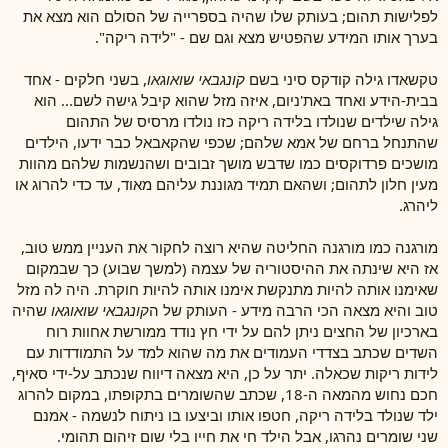
לפלישות תהום; בעותק שלו שהיה בספרייה של הסולם הוא מצא את
בערך אותו המידע שהפטיש מצא וגם שם - "לידה ריקה".
טקשאדו גילה קודקס סיני בשם
קונגבאי שואוגאו
, בשני חלקים - אחד
בבית-הידע ואחד באת'ניום, איזה מזל שהוא קיבל גישה לשם... הוא
גילה שילדים שנולדו בלידה ריקה כזו נולדו מרסיס של התהום
שהתנחל ברחם של אמא שלהם; שכפי שהקאבאל כבר ידעו, הילדים
מושכים פרדוקסים כמו שדבש מושך זבובים ושהנשמות שלהם מהוות
מעין חלון לתהום; ושהאם תמיד מגוננת עליהם מאוד, עד כדי להרוג או
ליהרג.
מורגנה כמו מורגנה החליטה שהיא רוצה לחקור את העניין ממש טוב,
אז היא שינתה את ההיסטוריה של עצמה (למשך שבוע) כך שבמקום
שאימנו אותה להיות מתנקשת אימנו אותה להיות חוקרת. היה לה מזל
טוב והיא מצאה הכי הרבה מידע - העותק של ה
קונגבאי שואוגאו
שהיה
בארכיון של החצים ניתן להם על ידי חץ נודד ממורשת אחוות רוח
השדים שכתב בצדדי העמודים את מה שהוא למד על התמודדות עם
לידות ריקות שכאלה. יתר על כן, היא מצאה דיווח שנכתב על-ידי סאיף,
חכם נחוש מהמאה ה-18, שכתב שהשומרים בתקופתו, במקום להרוג
ילד שנולד בלידה ריקה, חטפו אותו וביצעו בו ניתוח לנשמה - אמנם
שני שומרים נהרגו, אבל הילד חי את חייו בלי שום זיהום תהומי.