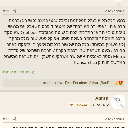
5 אפריל 2026
#11
כרגע הכל תקוע בגלל המלחמה ובגלל שאני במצב נפשי רע (ברמה
הרפואית - "אפיזודה מעורבת" של מאניה-דיפרסיה). אבל אני מרגיש
טיפה טוב יותר אז התחלתי לכתוב שיטה מבוססת Cepheus שעוסקת
ברכבות מסחר ומלחמה בעולם פוסט-אפוקליפטי. שזה כולל מחקר
(לא מעמיק במיוחד) בכל מה שקשור לרכבות ולאיך הן יתפקדו לאחר
החורבן. מעט השראה של "רכבת הקרח", הרבה השראה של סדרת
Metro (ספר באנגלית + שלושה משחקי מחשב), וגם השראה ממשחק
המחשב הוותיק Transarctica.
תגובה עם ציטוט
BadBug
,
Adran
,
Felis Renidens
ואדם נוסף אחד
ר
ג
ש
Adran
ו
ת
פונדקאי ותיק
בצבא של ויני
:
6 אפריל 2026
#12