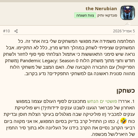
ש
the Nerubian
ו
ת
פונדקאי ותיק
צוות השגחה
:
5 אפריל 2026
#10
המלחמה משמידה את מפגשי המשחקים שלי בזה אחר זה. כל
המשחקים שציפיתי לשחק במהלך חודש מרץ, כלל לא התקיימו. אבל
נראה שיש סימני התאוששות כי אתמול הצלחתי סוף סוף לחזור ולשחק
חודש וחצי מתוך משחק הלוח Pandemic Legacy: Season 0 (משחק
הפריקוול) עם החבורה הקבועה שלו. האם המצב של משחקי הלוח
מהווה סנונית ראשונה גם למשחקי התפקידים? נדע בקרוב.
כשחקן
1. אררר!
פושטי ים הנחש
מתכוננים לסוף העולם עצמו! במפגש
האחרון של פברואר הגענו לשבט ענקים ידידותי(?) ויש פוליטיקת
ענקים למכביר (זו פוליטיקה שבה מגלגלים בעיקר הצלות חוסן ובדיקת
כוח
). כמו כן התחיל קרב בדיוק בסיום המפגש, אז אני מקווה ביום
רביעי הקרוב נסיים את הקרב בידנו על העליונה ולא בתוך סיר החמין
של היארל/של מכשפה.