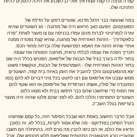
קצרה ונתנה לו קצת עצות איך אולי כן לשכנע את הילה להסכים להיות
החניכה שלו.
במה שנעשה כבר הרגל מדכא, שוטרים דפקו על הדלת של
הסאנקטום. הפעם כאב הראש היה של מורגנה - זוג השוטרים שהיא
עזרה לנפרטיטי לברוח מהם עמדו בכניסה עם צו מעצר לאחת "סרה
בלאקת'ורן" - הזהות האזרחית של מורגנה, שהיא קצת נפטרה ממנה
אחרי שהיא הרגה את האמא המרושעת שלה וברחה מחוזי הכס.
תכריך הפכה את עצמה לבלתי נראית, מורגנה הסוותה את עצמה
בתור ילדה בערך בגיל של הבנות של אליפאס, הפטיש בכלל היה שם
בתור הזהות האזרחית שלו - השמרטפית של הבנות, וטקשאדו פשוט
יצא מהסאנקטום והלך להעביר את הזמן באיזה בית קפה. השוטרים
ממש עצבנו את אליפאס וגם רצו לחטט בכל מיני דברים לא להם (כמו
המעבדה של סולין, אשתו הערפדית של אליפאס) אז הוא שטף להם
את המוח כדי שיחשבו שהם כבר חיפשו בבית ולא מצאו כלום.
השוטרים התמרמרו והלכו להם, לא לפני שהם פלטו שהזה היה מעצר
בעדיפות בגלל השב"כ.
אבל הדבר החשוב באמת הוא שבכל הסיפור הזה, כל קסם שמישהו
הטיל הסתכן בפרדוקס - מה שלא אמור לקרות, בכלל לא. זה כמובן
הדאיג את כולם, אז הם ניסו להבין מה גורם לזה. בהתחלה הם חשבו
שהעניין נובע מהגואטיה התהומית שאליפאס תלש מהנפש שלו, אבל