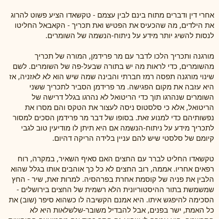
אחרי דין ודברים מתוח בינם לבין עצמם - טקשאדו הציע פשוט להרוג
את הילדים, מה שהכעיס את הפטיש ואת תכריך - הקאבאל החליטו
לנסות להשיג יותר מידע על ניתוח-הנשמה של השומרים.
מורגנה ותכריך הלכו לדבר עם מר פרידמן, המורה של תכריך
מהשומרים, כדי לראות מה יש בתורה שבעל-פה של השומרים. לשם
שינוי מורגנה תפסה רמז חברתי והבינה שמה שיש הוא לא לאזניה, אז
היא עזבה את מקום הפגישה. מר פרידמן הסביר לתכריך ששני
השומרים שנהרגו תוך כדי הריטואל לא נהרגו בגלל דרישה של
הריטואל, אלא כי סלסטוס ניסה לעצור את הטקס והם מסרו את
נפשותיהם כדי למנוע זאת. בסופו של דבר מר פרידמן הסכים למסור
לתכריך מידע על ניתוח-הנשמה אם היא תיתן לו מודיעין טוב לגבי
קיומם של סלסטי שיש להם עניין בלידה הריקה דהיום.
טקשאדו החליט לברר עם החצים האם סאיף השאיר, במקרה, רוח
רפאים אחריו. אממה, רוב החצים לא כל כך אוהבים אותו בגלל שהוא
הלבין את פניה של קוסמת אחרת בפרהסיה. למרות זאת, שיר - החץ
שמשמשת בתור ההיסטוריונית הלא רשמית של החצים בירושלים -
הסכימה להיפגש איתו. היא אמנם הקשיבה לו כשהוא סיפר (שוב) את
כל האמת, ישר בפנים, אבל להבדיל משובר-שלשלאות היא לא