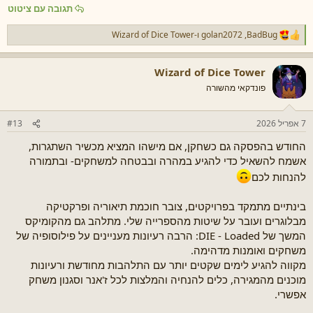
תגובה עם ציטוט
BadBug
,
golan2072
ו-
Wizard of Dice Tower
ר
ג
ש
Wizard of Dice Tower
ו
ת
פונדקאי מהשורה
:
7 אפריל 2026
#13
החודש בהפסקה גם כשחקן, אם מישהו המציא מכשיר השתגרות,
אשמח להשאיל כדי להגיע במהרה ובבטחה למשחקים- ובתמורה
להנחות לכם
בינתיים מתמקד בפרויקטים, צובר חוכמת תיאוריה ופרקטיקה
מבלוגרים ועובר על שיטות מהספרייה שלי. מתלהב גם מהקומיקס
המשך של DIE - Loaded: הרבה רעיונות מעניינים על פילוסופיה של
משחקים ואומנות מדהימה.
מקווה להגיע לימים שקטים יותר עם התלהבות מחודשת ורעיונות
מוכנים מהמגירה, כלים להנחיה והמלצות לכל ז'אנר וסגנון משחק
אפשרי.