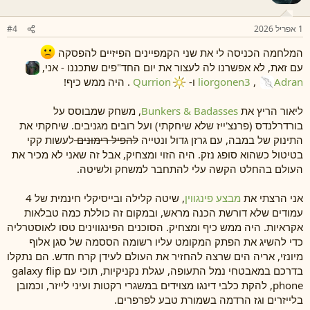
:
1 אפריל 2026
#4
המלחמה הכניסה לי את שני הקמפיינים הפיזיים להפסקה
עם זאת, לא אפשרנו לה לעצור את יום החד"פים שתכננו - אני,
Adran
,
liorgonen3
ו-
Qurrion
. היה ממש כיף!
ליאור הריץ את
Bunkers & Badasses
, משחק שמבוסס על
בורדרלנדס (פרנצ'ייז שלא שיחקתי) ועל רובים מגניבים. שיחקתי את
התינוק של במבה, עם גרזן גדול ונטייה
להפיל רימונים
לעשות קקי
בטיטול כשהוא סופג נזק. היה הזוי ומצחיק, אבל זה שאני לא מכיר את
העולם בהחלט הקשה עלי להתחבר למשחק ולשיטה.
אני הרצתי את
מבצע פינגווין
, שיטה קלילה ובייסיקלי חינמית של 4
עמודים שלא דורשת הכנה מראש, ובמקום זה כוללת כמה טבלאות
אקראיות. היה ממש כיף ומצחיק. הסוכנים הפינגווינים טסו לאוסטרליה
כדי להשיג את הפתק המקומט עליו רשומה הססמה של סגן אלוף
מיונזי, אריה הים שרצה להחזיר את העולם לעידן קרח חדש. הם נתקלו
בדרכם במאבטחי נמל התעופה, עגלת נקניקיות, תוכי עם galaxy flip
phone, להקת כלבי דינגו מצוידים במשגרי רקטות ועיני לייזר, וכמובן
בלייזרים וגז הרדמה בשמורת טבע לפרפרים.