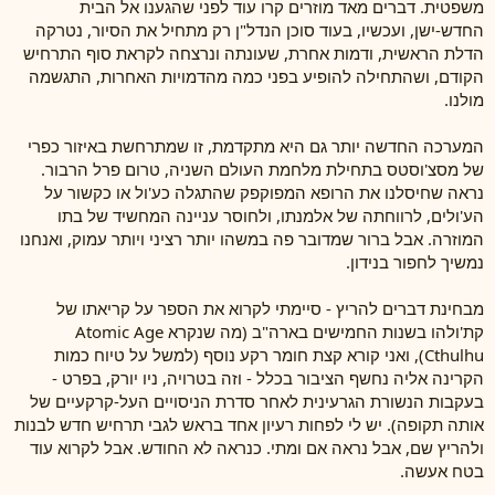
משפטית. דברים מאד מוזרים קרו עוד לפני שהגענו אל הבית
החדש-ישן, ועכשיו, בעוד סוכן הנדל"ן רק מתחיל את הסיור, נטרקה
הדלת הראשית, ודמות אחרת, שעונתה ונרצחה לקראת סוף התרחיש
הקודם, ושהתחילה להופיע בפני כמה מהדמויות האחרות, התגשמה
מולנו.
המערכה החדשה יותר גם היא מתקדמת, זו שמתרחשת באיזור כפרי
של מסצ'וסטס בתחילת מלחמת העולם השניה, טרום פרל הרבור.
נראה שחיסלנו את הרופא המפוקפק שהתגלה כע'ול או כקשור על
הע'ולים, לרווחתה של אלמנתו, ולחוסר עניינה המחשיד של בתו
המוזרה. אבל ברור שמדובר פה במשהו יותר רציני ויותר עמוק, ואנחנו
נמשיך לחפור בנידון.
מבחינת דברים להריץ - סיימתי לקרוא את הספר על קריאתו של
קת'ולהו בשנות החמישים בארה"ב (מה שנקרא Atomic Age
Cthulhu), ואני קורא קצת חומר רקע נוסף (למשל על טיוח כמות
הקרינה אליה נחשף הציבור בכלל - וזה בטרויה, ניו יורק, בפרט -
בעקבות הנשורת הגרעינית לאחר סדרת הניסויים העל-קרקעיים של
אותה תקופה). יש לי לפחות רעיון אחד בראש לגבי תרחיש חדש לבנות
ולהריץ שם, אבל נראה אם ומתי. כנראה לא החודש. אבל לקרוא עוד
בטח אעשה.