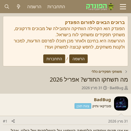
התחברות
הרשמה
ברוכים הבאים לפורום הפונדק
הפונדק הוא הקהילה הוותיקה והמובילה של מבוכים ודרקונים,
משחקי תפקידים ומשחקי לוח בישראל.
ההרשמה היא בחינם ולאחר מכן תוכלו לפרסם הודעות, למכור
ולקנות משחקים, לחפש קבוצה למשחק ועוד!
/
הרשמה
התחברות
משחקי תפקידים כללי
מה תשחקו החודש? אפריל 2026
מ
ת
BadBug
31 מרץ 2026
ח
א
ב
ר
BadBug
ר
י
פונדקאי ותיק
צוות תוכן
/
ך
ת
ה
ה
ת
31 מרץ 2026
#1
נ
ח
ו
ל
אז אני מניח שחודש הלחימה השפיע על השולחנות של כולנו, אבל