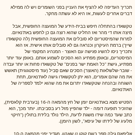
תכריך העדיפה לא להציף את העניין בפני השומרים ויש לה ממילא
דברים אחרים לעשות, אז היא לא עשתה מחקר.
טקשאדו בהתחלה חיפש בבית-הידע של המועצה החופשית, אבל
מיצה אותו די מהר ואז החליט שהוא רוצה גם כן לחפש באת'נאיום.
למרות שהמיסטריום לא סובלים את המועצה החופשית (לה טקשאדו
שייך) ברמת העיקרון וכנראה גם לא סובלים אותו אישית. אז הוא
ותכריך ניסו להשיג פגישה עם האוצר - המנהיג המקומי של
המיסטריום, ובאופן מפתיע הוא הסכים לשמוע אותם. באופן עוד יותר
מפתיע, גישת "כל האמת ישר בפנים" של טקשאדו פחות או יותר עבדה
- שובר-שלשלאות (האוצר) הסכים שאם סֶביל (עוד מיסטגוגית) תאשש
את מה שהם אומרים, הוא יתן לטקשאדו גישה לאת'נאיום, תחת
השגחה ובהנחה שטקשאדו יתרום את מה שהוא ילמד לספריה של
האת'נאיום.
הפטיש מצא באת'נאיום יומן של חץ מהמאה ה-16 (בערבית קלאסית),
שהזכיר תופעה דומה - ילד שהפיץ מזל רע בסביבתו. יותר מכך, הוא
כתב שעד כמה שידו משגת לדעת, הילד נולד בלידת בתולין ("חיקוי
מלעיג של לידתו של עיסא", לשון היומן).
אליפאס גילה ספר בשם
קוקו נו שאהון
, מגדיר יפני מהמאה ה-10