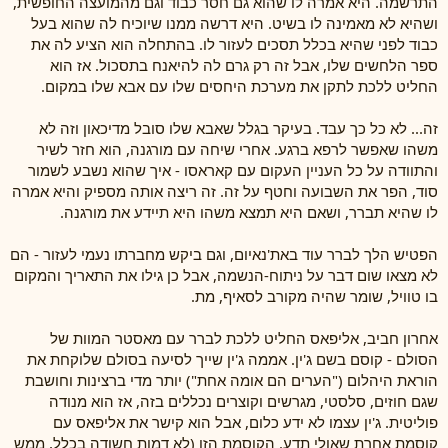
התרשמה. היא אמרה לו שהוא גם חסר כבוד וגם מהמועצה החופשית,
ושהיא לא מאמינה לו בשיט. היא דרשה ממנו שיוכיח לה שהוא בעל
כבוד לפני שהיא בכלל תסכים לעזור לו. בהתחלה הוא הציע לה את
ספר הלחשים שלו, אבל זה רק גרם לה להיאנח בתסכול. אז הוא
החליט ללכת לתקן את מערכת היחסים שלו עם אבא שלו במקום.
זה... לא כל כך עבד. בעיקר בגלל שאבא שלו סובל מדיכאון וזה לא
משהו שאפשר לרפא ברגע. אחרי שיחה עם מורגנה, הוא חזר לשיר
והתוודה על כל העניין העקום עם קאראסו - איך שהוא נשבע לשמור
סוד, הפר את השבועה וחטף על זה. זה ריצה אותה מספיק והיא אמרה
לו שהיא תברר, ושאם היא תמצא משהו היא תיידע את מורגנה.
הפטיש הלך לברר עוד באת'נאיום, וגם ביקש מחברתו נעמי לעזור - הם
לא מצאו שום דבר על ניתוח-הנשמה, אבל כן גילו את התאריך והמקום
בו טוויל, שומר שהיה מקורב לסאיף, מת.
אחרון חביב, אליפאס החליט ללכת לברר עם מאסטר המוות של
הסולם - קוסם בשם ג'ין. אממה ג'ין שייך לסיעה בסולם שלוקחת את
הוראת היהלום ("הערים הם אומה אחת") יותר מדי ברצינות וחושבת
שגם חוזים, סלסטי, מגרשים וקוצרים נכללים בזה, אז הוא מנודה
פוליטית. ג'ין עצמו לא ידע כלום, אבל הוא קישר את אליפאס עם
קוסמת אחרת שאולי תדע. הקוסמת הזו (לא דמות חשודה בכלל, ממש