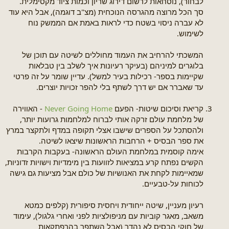
לבחור), נוסחאות לרשום דירוג שריון וכמות ציוד מקסימלית.
סך הכל מרוצה מהגרסה הנוכחית (מצ"ב דוגמה), אבל היא עוד
לא עברה ניסוי בשטח כדי לראות באמת אם הממשק נוח
לשימוש.
המשכתי להרחיב את העמוד מחוללים לשיטה עם תוכן של
בלוגרים למיניהם (בעיקר רעיונות איך לשלב בין טבלאות
שקיימות בספר- רכילות בעיר למשל). עדיין שומר על זה פרטי
עד שאברר אם יש דרך לשתף בלי להפר זכויות יוצרים.
קריאת וסיכום שיטות- הפעם
Never Going Home
- האווירה
של מלחמת עולם זרקה אותי לברוח למלחמות גרועות יותר,
ולהסתכל על הספרים שישבו אצלי תקופה במדף ולתקצר במרץ
את ספר הבסיס + הרחבות הראשונות שיצאו לשיטה.
אימה קוסמית במלחמת העולם הראשונה- בעקבות הקרבות
הקשים נפתח קרע במציאות לזוועות בין מימדיות וישויות זדוניות,
שמאיימות לקחת את האנושיות של כולם אבל מציעות גם גישה
לכוחות על-טבעיים.
רעיון מעניין, שיטה ייחודית ויחסית סיפורית (קלפים כמטא
משאב, מאגר קוביות עם מניפולציות לפני ואחרי גלגול), עימוד
של חוקי הבסיס לא נהדר (אבל השתפר בהרפתקאות