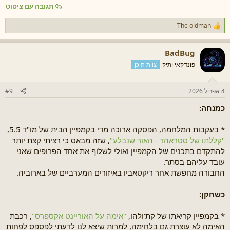
תגובה עם ציטוט
The oldman
ר
ג
ש
BadBug
ו
ת
פונדקאי ותיק
צוות תוכן
:
4 אפריל 2026
#9
כמנחה:
* בעקבות המלחמה, הפסקה ארוכה מדי בקמפיין הבית של מו"ד 5.5,
"קללתו של סטראהד - האור שנבלע"
, שזה מבאס כי רציתי קצת יותר
להתקדם בתכנים של הקמפיין ואולי לשלוף את אחד הפרופים שאני
עובד עליהם בסתר.
החבורה מחפשת אחר ריקטאביו באיזורים המערביים של בארוביה.
כשחקן:
* בקמפיין קריאתו של קת'ולהו,
"אימה על האוריינט אקספרס"
, רכבת
האימה לא עוצרת גם בלחימה, למרות שיצא לנו לדעתי לפספס לפחות