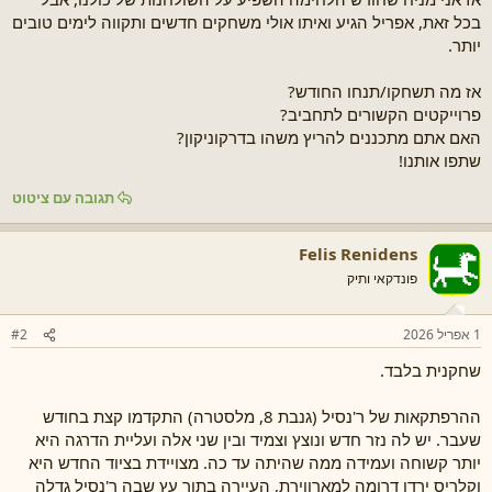
ש
ה
בכל זאת, אפריל הגיע ואיתו אולי משחקים חדשים ותקווה לימים טובים
א
יותר.
אז מה תשחקו/תנחו החודש?
פרוייקטים הקשורים לתחביב?
האם אתם מתכננים להריץ משהו בדרקוניקון?
שתפו אותנו!
תגובה עם ציטוט
Felis Renidens
פונדקאי ותיק
1 אפריל 2026
#2
שחקנית בלבד.
ההרפתקאות של ר'נסיל (גנבת 8, מלסטרה) התקדמו קצת בחודש
שעבר. יש לה נזר חדש ונוצץ וצמיד ובין שני אלה ועליית הדרגה היא
יותר קשוחה ועמידה ממה שהיתה עד כה. מצויידת בציוד החדש היא
וקלריס ירדו דרומה למארווירת, העיירה בתוך עץ שבה ר'נסיל גדלה