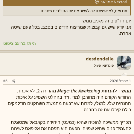
Nextorl אמר/ה:
עם זאת, לא אפשרנו לה לעצור את יום החד"פים שתכננו
יום חד"פים זה מגניב ממש!
אני יודע שיש גם קבוצות שמריצות חד"פים בסבב, בכל פעם שיטה
אחרת.
תגובה עם ציטוט
desdendelle
פונדקאי פעיל
1 אפריל 2026
#6
ממשיך
להנחות
Mage: the Awakening
מהדורה 2. לא אכחד,
החודש הקודם היה מחורבן למדי, וזה בהחלט השפיע על איכות
ההנחיה שלי. למזלי, למרות שארבעה מחמשת השחקנים חו"לניקים
כולם קיבלו את זה בהבנה.
תכריך ממשיכה להוכיח שהיא (כמעט) היחידה בקאבאל שמסוגלת
להעמיד פנים שהיא שפויה. הפעם היא תפסה את אליפאס לשיחה