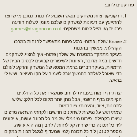
פרויקטים לרוב:
דרקוניקון! צוות משחקים נפגש השבוע להכנות, כמובן מי שרוצה
להתייעץ עם רעיונות למשחקים שלכם מוזמן לשלוח הודעה
פרטית (או מייל לצוות משחקים:
games@dragoncon.co.il
Knave שולחן פתוח- כרגע פחות מתאפשר להנחות במרכז
הקהילתי, ממשיך בהכנות.
בעיקר מתמקד במסגרת של שולחן פתוח- איך להציג לשחקנים
חדשים במה מדובר, רעיונות לשיפורים קבועים לבסיס הבית של
הדמויות, בעיקר דברים ברמת המטא של המשחק והרקע לעולם
כדי שאוכל לאלתר בהמשך אבל לשמור על הקו העיצובי שיש לי
בראש.
יצרתי דף דמות בעברית לרוחב שמשאיר את כל החלקים
הקיימים בדף הרשמי, אבל נותן יותר מקום לכל חלק: שליש
לתכונות, ציוד, והערות/ ציור דמות.
שמתי דגש על נגישות לשחקנים חדשים ולקחתי השראה מדפים
שיצרו בקהילה- פירוט מינימלי של מה כל תכונה עושה, אייקונים
ליד כל תכונה כדי שיהיה קל לזהות / להבין מה היא עושה,
מספר קטנטן ליד כל תכונה (למי שמעדיף לגלגל תכונות במקום