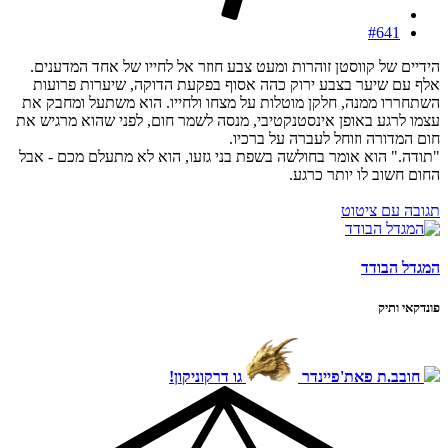
#641
הידיים של קווסטן זוהרות ומעט צבע חוזר אל לחייו של אחד המדענים.
אלף עם שיער בצבע ירוק כהה אסוף בפקעת הדוקה, שיערות פרועות
השתחררו ממנה, חלקן מוטלות על מצחו ולחייו. הוא משתעל ומחבק את
עצמו לרגע באופן אינסטנקטיבי, מנסה לשמר חום, לפני שהוא מרגיש את
חום המדורה וזוחל לעברה על ברכיו.
"תודה." הוא אומר בחולשה בשפת בני גזעו, הוא לא מתעלם מכם - אבל
החום חשוב לו יותר כרגע.
תגובה עם ציטוט
המגדל הבודד
פונדקאי ותיק
חובב.ת פאת'פיינדר
גו דרקוניקון!