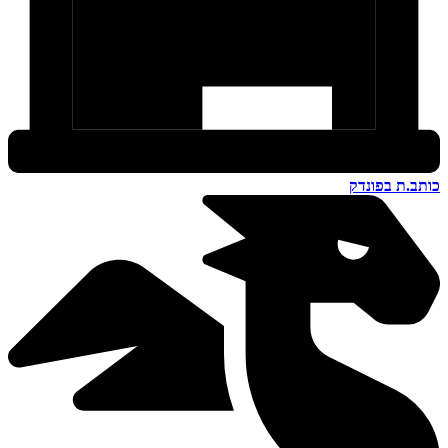
כותב.ת בפונדק