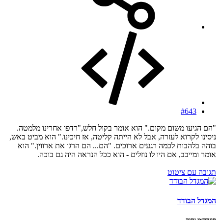
#643
"הם הגיעו משום מקום." הוא אומר בקול חלש,"רדפו אחרינו מלמטה.
ניסינו לקרוא לעזרה, אבל לא הייתה קליטה, אז חיכינו." הוא מביט באש,
בוהה בלהבות לכמה רגעים ארוכים. "הם... הם הרגו את ארווין." הוא
אומר ומייבב, אם היו לו נוזלים - הוא ככל הנראה היה גם בוכה.
תגובה עם ציטוט
המגדל הבודד
פונדקאי ותיק