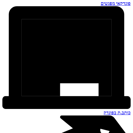
פונדקאי מפגשים
כותב.ת בפונדק