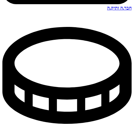
חבר.ה ותיק.ה