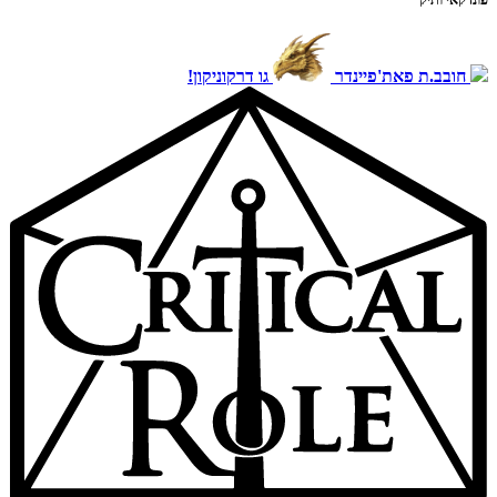
חובב.ת פאת'פיינדר
גו דרקוניקון!