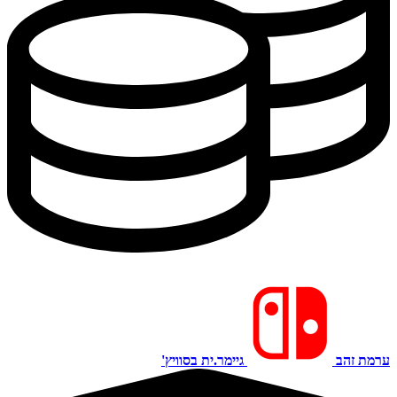
ערמת זהב
גיימר.ית בסוויץ'