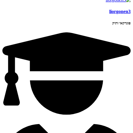
liorgonen3
פונדקאי ותיק