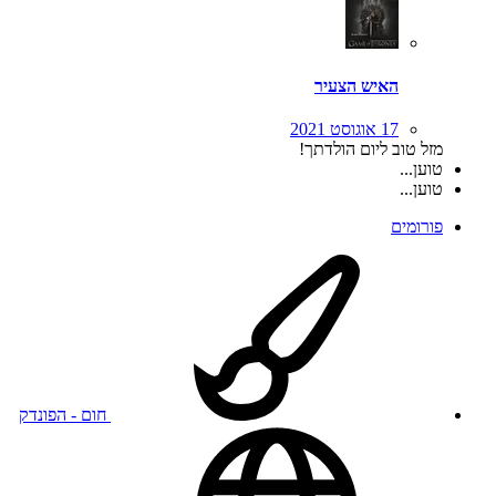
האיש הצעיר
17 אוגוסט 2021
מזל טוב ליום הולדתך!
טוען...
טוען...
פורומים
חום - הפונדק