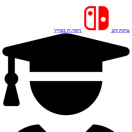
ערמת זהב
גיימר.ית בסוויץ'