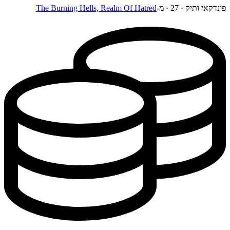
פונדקאי ותיק
·
27
·
מ-
The Burning Hells, Realm Of Hatred