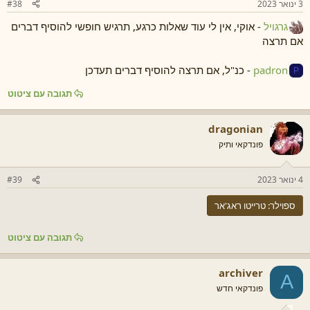
3 ינואר 2023
#38
גרגויל
- אוקי, אין לי עוד שאלות כרגע, תרגיש חופשי להוסיף דברים
אם תרצה
padron
- כנ"ל, אם תרצה להוסיף דברים תעדכן
P
תגובה עם ציטוט
dragonian
פונדקאי ותיק
4 ינואר 2023
#39
ספוילר:
טרייטו ראג'אר
תגובה עם ציטוט
archiver
A
פונדקאי חדש