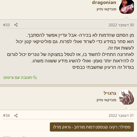
dragonian
פונדקאי ותיק
30 דצמבר 2022
#33
מן הסתם שהדמות לא בכירה- אבל עדיין אפשר להסתבך.
הוא סחר במידע כדי לשרוד ואולי לפרוח. גם פוליטיקאי קטן יכול
לעשות את זה.
לאחרונה התחילו לחשוד בו, אז לטפל במצוקה של טנריס יכול לגרום
לו להיראות יותר נאמן- ואולי להשיג מידע ששווה משהו.
בגדול זה הרעיון שחשבתי כבסיס
תגובה עם ציטוט
גרגויל
פונדקאי ותיק
31 דצמבר 2022
#34
ספוילר:
רקע/ קונספט דמות מורחב - גראק מרלו