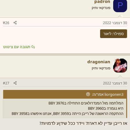
padron
P
פונדקאי ותיק
30 דצמבר 2022
#26
ספוילר:
ליאור
תגובה עם ציטוט
dragonian
פונדקאי ותיק
30 דצמבר 2022
#27
liorgonen3 אמר/ה:
המלחמה מול המנדרולאנים התחילה ב3976 BBY
היא נגמרה ב3960 BBY
ההתקפה הראשנה של רייבן הייתה ב3959 BBY, אנחנו איפשהו ב3958 BBY
אז רייבן עדיין לא דארת' ויידר ככל שידןע לדמויות?