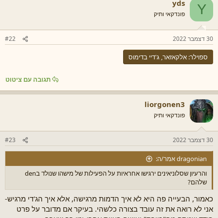
yds
Y
פונדקאי ותיק
30 דצמבר 2022
#22
ספוילר:
אלקאזאר, ג'דיי בדימוס
תגובה עם ציטוט
liorgonen3
פונדקאי ותיק
30 דצמבר 2022
#23
dragonian אמר/ה:
והרעיון שסלוניאינים ירגישו אחראיות על הפעילות של מישהו שנולד בden
שלהם?
כאמור, הבעייה פה היא לא איך הדמות מרגישה, אלא איך הג'די מרגיש-
אני לא רואה את זה עובד בצורה כלשהי. בעיקר אם מדובר על פרט