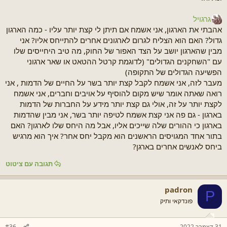
גרגויל
אהבתי את הארגון, אני אשמח אם תיתן לי קצת יותר עליו - כמה הארגון
גדול? האם הוא הצליח לגרום לארגונים אחרים להתייחס אליו? אני
מבין שהארגון יושב על הצד האפור של החוק, מה טיב היחייסים שלו
עם "השחקנים הגדולים" (לדוגמת קרטל ההטאט או שאר ארגוני
הפשיעה הגדולים של התקופה)
מעבר לזה, אני אשמח לקבל קצת יותר בשר על החיים של הדמות , אני
רואה שאתה אומר שיש מקום להוסיף על אויבים וחברים, אני אשמח
לקצת יותר על זה, אולי גם קצת יותר מידע על החברות של הדמות
בארגון - גם פה אני קצת אשמח לטיפה יותר בשר, אני מבין שהדמות
בארגון כי ההורים שלה שייכים אליו, אבל מה היחס שלו לארגון? האם
בתור אחד המגויסים הראשנים הוא מקבל יחס אחר? איך הוא מרגיש
ביחס לאנשים אחרים בארגן?
תגובה עם ציטוט
padron
P
פונדקאי ותיק
31 דצמבר 2022
#36