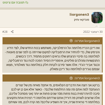
תגובה עם ציטוט
liorgonen3
פונדקאי ותיק
30 דצמבר 2022
#28
liorgonen3 אמר/ה:
ואז רייבן הכריז מלחמה על הרפולביקה, משתמש בכוח החדש שלו, לצד הידע
והניסיון שלו, כדי להחזיר את הרפובליקה למקום שהייתה בו לפני שנים מעטות -
למלחמה בה סיכויי הניצחון שלה נראים רחוקים מתמיד. דרך כיבושים,
התנקשויות ומהלכים פוליטים, אימפריית הסית' הפכה לכוח נגד הרפובליקה,
וכנגד אבירי הג'די. אלה אשר סירבו לקחת חלק במלחמה נגד מאלנדור, מצאו
עצמם נגררים למלחמה נגד רייבן ומאלק.
liorgonen3 אמר/ה:
ברקע אני רוצה את הדברים הקלאסים, מי אתם? מאיזה מין של יצורים
הגעתם? למה אתם פה ומה החלומות שלכם? - כאשר אלא אם כן יש לכם
סיבה להיות דמוית בנות פחות מ10 שנים פחות או יותר (אני מסתכל עליכם,
אלה שרוצים לשחק פה דוריד) אתם שרדתם מלחמה די רצינית אחת ותקועים
במלחמה די נוראית שנייה, איך זה השפיע עליכם? מה קרה לכם, מה עשיתם