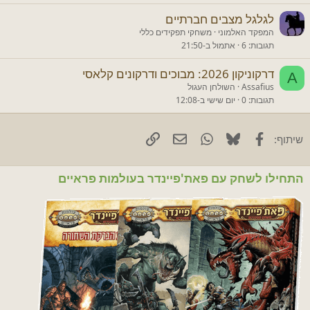
לגלגל מצבים חברתיים
המפקד האלמוני
משחקי תפקידים כללי
תגובות
6
אתמול ב-21:50
דרקוניקון 2026: מבוכים ודרקונים קלאסי
A
Assafius
השולחן העגול
תגובות
0
יום שישי ב-12:08
Facebook
Bluesky
WhatsApp
דוא"ל
קישור
שיתוף:
התחילו לשחק עם פאת'פיינדר בעולמות פראיים