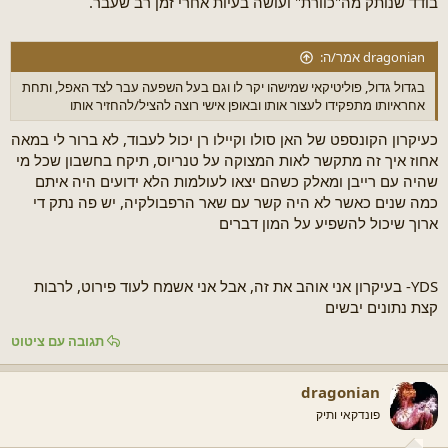
בודד שנותק מה"כוורת" ועושה בעיות אחרי זמן רב שעבר.
dragonian אמר/ה:
בגדול גדול, פוליטיקאי שמישהו יקר לו וגם בעל השפעה עבר לצד האפל, ותחת
אחראיותו מתפקידו לעצור אותו ובאופן אישי רוצה להציל/להחזיר אותו
כעיקרון הקונספט של האן סולו וקיילו רן יכול לעבוד, לא ברור לי במאה
אחוז איך זה מתקשר לאות המצוקה על טנריוס, תיקח בחשבון שכל מי
שהיה עם רייבן ומאלק כשהם יצאו לעולמות הלא ידועים היה איתם
כמה שנים כאשר לא היה קשר עם שאר הרפבולקיה, יש פה נתק די
ארוך שיכול להשפיע על המון דברים
YDS- בעיקרון אני אוהב את זה, אבל אני אשמח לעוד פירוט, לרבות
קצת נתונים יבשים
תגובה עם ציטוט
dragonian
פונדקאי ותיק