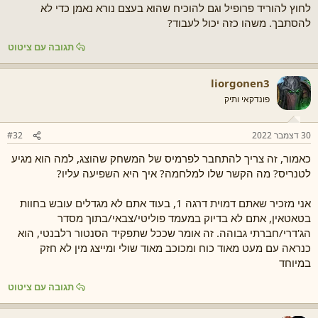
לחוץ להוריד פרופיל וגם להוכיח שהוא בעצם נורא נאמן כדי לא
להסתבך. משהו כזה יכול לעבוד?
תגובה עם ציטוט
liorgonen3
פונדקאי ותיק
30 דצמבר 2022
#32
כאמור, זה צריך להתחבר לפרמיס של המשחק שהוצג, למה הוא מגיע
לטנריס? מה הקשר שלו למלחמה? איך היא השפיעה עליו?
אני מזכיר שאתם דמוית דרגה 1, בעוד אתם לא מגדלים עובש בחוות
בטאטאין, אתם לא בדיוק במעמד פוליטי/צבאי/בתוך מסדר
הג'דרי/חברתי גבוהה. זה אומר שככל שתפקיד הסנטור רלבנטי, הוא
כנראה עם מעט מאוד כוח ומכוכב מאוד שולי ומייצג מין לא חזק
במיוחד
תגובה עם ציטוט