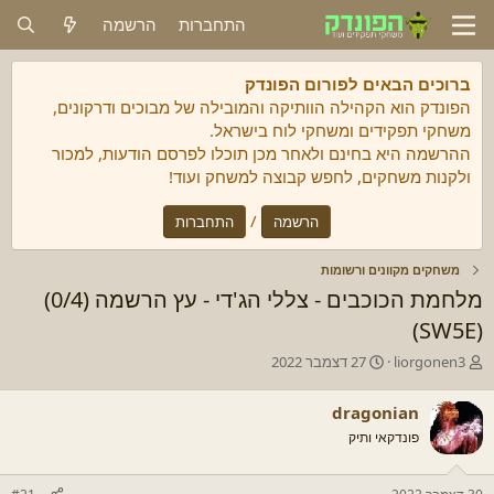
התחברות
הרשמה
ברוכים הבאים לפורום הפונדק
הפונדק הוא הקהילה הוותיקה והמובילה של מבוכים ודרקונים,
משחקי תפקידים ומשחקי לוח בישראל.
ההרשמה היא בחינם ולאחר מכן תוכלו לפרסם הודעות, למכור
ולקנות משחקים, לחפש קבוצה למשחק ועוד!
/
הרשמה
התחברות
משחקים מקוונים ורשומות
מלחמת הכוכבים - צללי הג'די - עץ הרשמה (0/4)
(SW5E)
מ
ת
liorgonen3
27 דצמבר 2022
ח
א
ב
ר
dragonian
ר
י
פונדקאי ותיק
/
ך
ת
ה
ה
ת