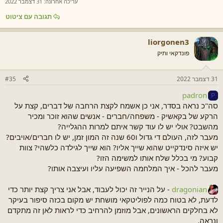
עריכה אחרונה:
31 דצמבר 2022
תגובה עם ציטוט
liorgonen3
פונדקאי ותיק
31 דצמבר 2022
#35
padron
P
סה"כ נראה בסדר, אני כן אשמח לקצת הרחבה של דברים, קצת על
הרקע של בקאשיק - משפחה/חברים - אנשים שהוא זוכר ומכיר
מהשבט? אולי יש לו עוד קשר איתם למרות ההגלייה?
מעבר לזה, העולם די גדול ו60 שנה זה המון זמן, יש לו חברים/אויבים?
יש איזה סינדקייט שהוא שייך אליו? הוא שייך לגילדה כלשהי? צוות
קבוע? מי בכלל שלח אותו למשימה הזו?
מעבר להכל - איך המלחמה השפיעה עליו ועיצבה אותו?
dragonian
- על הנייר זה יכול לעבוד, אבל אני צריך קצת יותר כדי
לדעת, לא בטוח כמה לפוליטקאי מושחת יש מקום בכזה סיפור בעיקר
לא בחלקים הראשונים, אבל מוזמן להרחיב כדי לראות לאן זה מתקדם
ונראה.