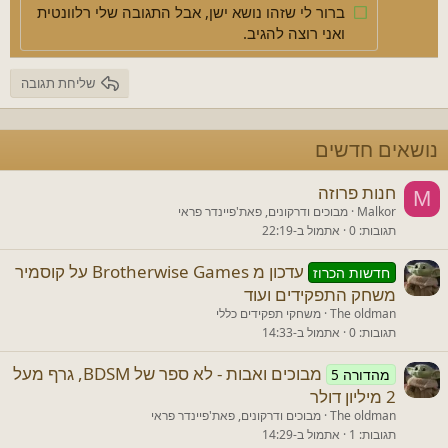
ברור לי שזהו נושא ישן, אבל התגובה שלי רלוונטית
Verdana
ואני רוצה להגיב.
שליחת תגובה
נושאים חדשים
חנות פרוזה
M
Malkor
מבוכים ודרקונים, פאת'פיינדר פראי
תגובות
0
אתמול ב-22:19
עדכון מ Brotherwise Games על קוסמיר
חדשות הכרוז
משחק התפקידים ועוד
The oldman
משחקי תפקידים כללי
תגובות
0
אתמול ב-14:33
מבוכים ואבות - לא ספר של BDSM, גרף מעל
מהדורה 5
2 מיליון דולר
The oldman
מבוכים ודרקונים, פאת'פיינדר פראי
תגובות
1
אתמול ב-14:29