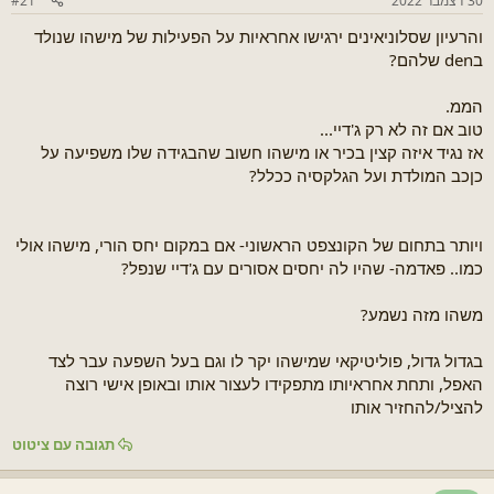
30 דצמבר 2022
#21
נ
ח
ו
ל
והרעיון שסלוניאינים ירגישו אחראיות על הפעילות של מישהו שנולד
ש
ה
בden שלהם?
א
הממ.
טוב אם זה לא רק ג'דיי...
אז נגיד איזה קצין בכיר או מישהו חשוב שהבגידה שלו משפיעה על
כןכב המולדת ועל הגלקסיה ככלל?
ויותר בתחום של הקונצפט הראשוני- אם במקום יחס הורי, מישהו אולי
כמו.. פאדמה- שהיו לה יחסים אסורים עם ג'דיי שנפל?
משהו מזה נשמע?
בגדול גדול, פוליטיקאי שמישהו יקר לו וגם בעל השפעה עבר לצד
האפל, ותחת אחראיותו מתפקידו לעצור אותו ובאופן אישי רוצה
להציל/להחזיר אותו
תגובה עם ציטוט