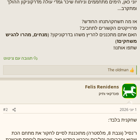
יוני כאן, הימים מתחממים וניחוח שיכר גמדי עולה מדרקוניקון ההולך
ש
ה
ומתקרב...
א
אז מה תשחקו/תנחו החודש?
פרוייקטים הקשורים לתחביב?
האם אתם מתכננים להריץ משהו בדרקוניקון? (
מנחים, מהרו להגיש
משחקים!
)
שתפו אותנו!
תגובה עם ציטוט
The oldman
ר
ג
ש
Felis Renidens
ו
ת
פונדקאי ותיק
:
1 יוני 2026
#2
שחקנית בלבד:
ר'נסיל (גנבת 8, מלסטרה) מתוכננת לסיים לחקור את מתחם הכת
שהיא וחברותיה (קל'ריס והרכש החדש נאר, שנראית לוחמת מוכשרת