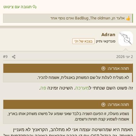
הפופיק בזימון האחרון שהטיל. רבים מאנשי המשמר מצאו את סופם בקרב
תגובה עם ציטוט
ההוא, אך האיום הושמד בהצלחה.
אלעד הן
,
The oldman
,
BadBug
ואדם נוסף אחד
ר
ג
ש
Adran
ו
ת
פונדקאי ותיק
בצבא של ויני
:
2 יוני 2026
#9
תוהה אמר/ה:
לא מצליח לעלות על שם המשחק באנגלית, אשמח להכיר.
זה פשוט השם שנתתי ל
מערכה
. השיטה זמינה
פה
.
תוהה אמר/ה:
נשמע מעולה, זו הפעם השניה בלבד שאני שומע על מישהו משחק אותו בארץ,
אשמח לשמוע קצת חוויות ורשמים.
האמת היא שמהשיטה עצמה אני לא מתלהב, הקראנץ' לא מעניין
במיוחד. זה בגדול OSR עם די הרבה אקראיות ביצירה וההתקדמות של