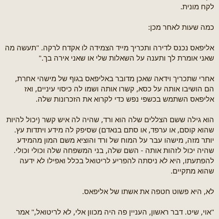
לקח מונית.
כמה שעות לאחר מכן:
אליפאס נכנס לדירה ותכריך מייד הצמידה לו אקדח לרקה. "תעשה מה
שאני אומרת לך ותענה על השאלות שלי או שאני אירה בך."
אחרי שתכריך וידאה שאכן מדובר באליפאס בגוף של מישהי אחרת,
הם הושיבו אותה על כסא, קשרו אותה ושמו לה כיסוי עיניים, ואז
אליפאס השתמש בכשפי נפש כדי לקרוא את הזכרונות שלה.
הוא גילה ששם הצללים שלה הוא ורד, שהיה לה איש קשר (יכול להיות
שהוא קוסם, או ערפד, או סתם בנאדם) שסיפק לה מידע ויתדות עץ.
יותר מזה, מישהו עבר על המוח של ורד והוציא משם המון מהמידע
שהיה יכול לזהות אותה - השם שלה, בני המשפחה שלה וכולי וכולי.
להפתעתו, היא לא ניסתה להפריע לריטואל בכלל ואפילו לא ידעה
שהוא מתקיים.
לא, היא פשוט חטפה את אשתו של אליפאס.
"אוי, שיט. דבר ראשון, העניין פה היה מכוון אלי, לא לריטואל," אמר