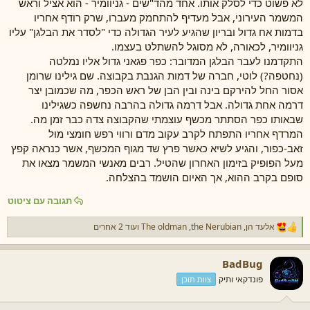
לא פשוט כדי לסלק אותו. אחד מהד"שים - גניוומיר - הוא אציל וראש
המשמר העירוני, אבל מעדיף להתחמק מעברו, שרק רודף אחריו
בדמות אח גדול ובריון שהגיע לעיר הגדולה כדי "לסדר את הבלגן" עליו
גניוומיר, לכאורה, לא מסוגל להשתלט בעצמו.
התקדמנו לעבר הבלגן המדובר: כפר פגאני גדול אליו נמלטה
(נחטפה?) לוטי, חברה של דמות הגנבת בקבוצה. שם גילינו שרומן
אסור החל להירקם בינה ובין הבן של ראש הכפר, מה שכמובן יצר
דרמה אחת גדולה. אבל דרמה גדולה בהרבה נחשפה כשגילינו
שבאותו כפר הסתתר מכשף עוצמתי שהקבוצה צדה כבר זמן מה.
המרדף אחריו התפתח לקרב עקוב מדם ורווי רפש חומצי מול
זאב-כפור, והגיע לשיא כאשר פרץ שד מגוף המכשף, אשר כנראה קפץ
מעל הפופיק בזימון האחרון שהטיל. רבים מאנשי המשמר מצאו את
סופם בקרב ההוא, אך האיום הושמד בהצלחה.
תגובה עם ציטוט
אלעד הן
,
the Nerubian
,
The oldman
ועוד 2 אחרים
ר
ג
ש
BadBug
ו
ת
פונדקאי ותיק
צוות תוכן
: