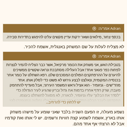
Adran אמר/ה:
ב
כסף צחור
, מילואים ושאר ירקות עדיין מקשים עלינו להיפגש בתדירות סבירה.
לא מצליח לעלות על שם המשחק באנגלית, אשמח להכיר.
Adran אמר/ה:
ב
טבילת האש
, אני משחק את הכומר מרקיאל, אשר כבר הצליח להמיר לנצרות
לפחות כפר פגאני אחד! אבל העלילה מסתבכת ונראה שקשיים ממשיכים
להיערם על ההרפתקנים הפולנים המסכנים שלנו. רפא השתלט על כומר אחר
בכנסייה המקומית, ונאלצנו לבצע גירוש לא פשוט כדי לסלק אותו. אחד
מהד"שים - גניוומיר - הוא אציל וראש המשמר העירוני, אבל מעדיף להתחמק
מעברו, שרק רודף אחריו בדמות אח גדול ובריון שהגיע לעיר הגדולה כדי
"לסדר את הבלגן" עליו גניוומיר, לכאורה, לא מסוגל להשתלט בעצמו.
התקדמנו לעבר הבלגן המדובר: כפר פגאני גדול אליו נמלטה (נחטפה?) לוטי,
יש ללחוץ כדי להרחיב...
חברה של דמות הגנבת בקבוצה. שם גילינו שרומן אסור החל להירקם בינה ובין
הבן של ראש הכפר, מה שכמובן יצר דרמה אחת גדולה. אבל דרמה גדולה
נשמע מעולה, זו הפעם השניה בלבד שאני שומע על מישהו משחק
בהרבה נחשפה כשגילינו שבאותו כפר הסתתר מכשף עוצמתי שהקבוצה צדה
אותו בארץ, אשמח לשמוע קצת חוויות ורשמים. יש לי אותו ואת קודמיו
כבר זמן מה. המרדף אחריו התפתח לקרב עקוב מדם ורווי רפש חומצי מול
אבל לא הרצתי אף אחד מהם.
זאב-כפור, והגיע לשיא כאשר פרץ שד מגוף המכשף, אשר כנראה קפץ מעל