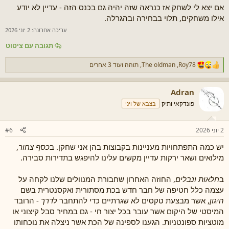
אם יצא לי לשחק אז כנראה שזה יהיה גם בכנס הזה - עדיין לא יודע
אילו משחקים, תלוי בבחירה ובהגרלה.
עריכה אחרונה:
2 יוני 2026
תגובה עם ציטוט
Roy78
,
The oldman
,
תוהה
ועוד 3 אחרים
ר
ג
ש
Adran
ו
ת
פונדקאי ותיק
בצבא של ויני
:
2 יוני 2026
#6
יש כמה התפתחויות מעניינות בקבוצות בהן אני שחקן. ב
כסף צחור
,
מילואים ושאר ירקות עדיין מקשים עלינו להיפגש בתדירות סבירה.
ב
חלאות ונבלים
, החוזה האחרון שחבורת המנוולים שלנו לקחה על
עצמה כלל חטיפה של חבר חדש בכת מסתורית ואקסנטרית בשם
היגון
, אשר מבצעת טקסים לא שגרתיים כדי להתחבר ל
דרך
- הרובד
המיסטי של היקום אשר עובר בכל יצור חי - גם במחיר סבל קיצוני או
מוטציות ספונטניות. הגענו לספינה של הכת אשר ניצלה את נוכחותו