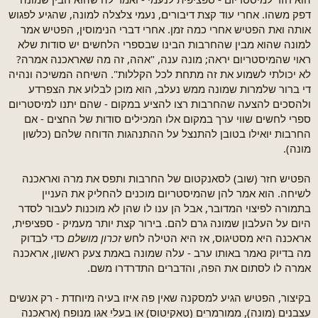
דפק משהו. אחרי עוד קצת דיבורים, נעמי צלצלה למונה, שהגיע לפגוש
אותה ואת הפטיש אחרי כמה זמן. אחרי דברי הנימוסין, הפטיש אמר
למונה שהוא מבין שהחרבות הבינו שבספרי הלחשים יש סודות שלא
ראוי שהמיסטריום יראה; מונה ענה, "אהה, זה מה שאראכנה אמרה?
לא יכולתי לשמוע את זה מתחת לכל הקללות". השיחה המשיכה ונהיה
די ברור שלמרות שמונה ממש נעלב, הוא מוכן לבלוע את הצפרדע
ולהסכים להצעה שהחרבות רצו להציע במקום - שהם יתנו למיסטריום
ספרי לחשים שווי ערך במקום אלו המכילים סודות של החצים - אם
החרבות יואילו בטובן להתנצל על ההתנהגות הדוחה שלהם (כלשון
מונה).
הפטיש חזר (שוב) לסאנקטום של החרבות ותפס את מרה ואראכנה
לשיחה. הוא אמר להן שהמיסטריום מוכנים להחליק את העניין
בתמורה לפיצוי המדובר, אבל הן ענו לו שהן לא מוכנות לעבור לסדר
היום על העלבון שמונה גרם להם. בירור קצת יותר מעמיק - ספציפית,
אראכנה היא מסטיגוס, אז היא הטילה לחש
זכרון מושלם
כדי לבדוק
מה בדיוק נאמר באותו ערב - עלה שמונה באמת צעק ראשון, אראכנה
אמרה לו לסתום את הפה, והדברים התדרדרו משם.
בקיצור, הפטיש הגיע למסקנה שאין פה איזו בעיה מיוחדת - רק אנשים
עצבנים (מונה), ממורמרים (טאקיטוס) או בעלי אגו מנופח (אראכנה