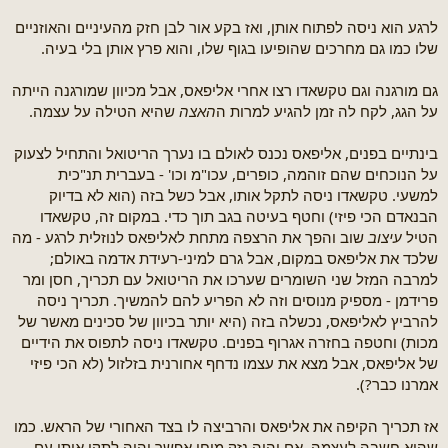
לרגע הוא ניסה לפתוח אותן, ואז בקע אור לבן חזק מהעיניים והאוזניים
שלו כמו גם מחרכים שהופיעו בגוף שלו, והוא פרץ אותן בלי בעיה.
גם מורגנה וגם טקשאדו רצו אחרי אליפאס, אבל מכיוון שמורגנה הייתה
על הגג, לקח לה זמן להגיע למרות ה
האצה
שהיא הטילה על עצמה.
בינתיים בפנים, אליפאס נכנס לאולם בו נערך הריטואל והתחיל לצעוק
על הנוכחים שהם זוהמה, כופרים, עכו"מ וכו' - בעברית תנ"כית
למשעי. טקשאדו ניסה לתקל אותו, אבל כשל בזה (הוא לא בדיוק
הבנאדם הכי פיזי) וחטף בעיטה בגב תוך כדי. במקום זה, טקשאדו
הטיל
עיצוב
שוב והפך את הרצפה מתחת לאליפאס לנוזלית לרגע - מה
שלכד את אליפאס במקום, אבל גרם למיני-רעידת אדמה באולם;
למרבה המזל שני השומרים שערכו את הריטואל עם תכריך, חסן ומר
פרידמן - מספיק מנוסים וזה לא הפריע להם להמשיך. תכריך ניסה
להרביץ לאליפאס, נכשלה בזה (היא יותר בכיוון של סכינים מאשר של
מכות) וחטפה בחזרה אגרוף בפנים. טקשאדו ניסה לתפוס את הידיים
של אליפאס, אבל מצא את עצמו נדחף אחורנית בזלזול (לא הכי פיזי
אמרנו כבר?).
אז תכריך הקיפה את אליפאס והרביצה לו בצד האחורי של הראש. כמו
שהיא חשבה לעצמה, אם יהיה נזק מוחי אפשר יהיה לתקן אותו עם