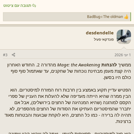
תגובה עם ציטוט
The oldman
ו-
BadBug
ר
ג
ש
desdendelle
ו
ת
פונדקאי פעיל
:
1 יוני 2026
#3
ממשיך
להנחות
Mage: the Awakening
מהדורה 2. החודש האחרון
היה קצת מעפן מבחינת נוכחות של שחקנים, עד שאתמול סוף סוף
כולם היו בסשן.
הפטיש עדיין תקוע באמצע בין חרבות רוח המזרח למיסטריום. הוא
הבין ממרה שהיא הייתה מעדיפה שלא להעלות את העניין של ספרי
הקסם למורגנה (שהיא המנהיגה של החצים בירושלים), אבל אם
יתברר שהמיסטריום העתיקו את הסודות של החצים מהספרים, לא
תהיה לה ברירה - כמו כל החצים, היא לוקחת שבועות והבטחות מאוד
ברצינות.
הוא חזר למיסטריום - ספציפית לנעמי - ואמר לה שהוא הבין שמונה