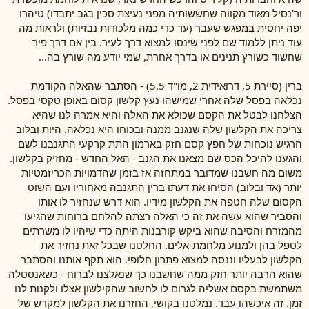
ור'נסיל מאוד מקווה שחששותיה מפני נעיצת סכין בגב יתבדו) טיהרו
יפה יחסית במפגש שעבר (עד כדי כמה מלכודות נבזיות) ולראות מה
עוד ניתן ללמוד שם לפני שינסו למצוא דרך לעיר. בין אם דרך פיר
שחשוד כשורץ תנינים או בדרך אחרת, שמי יודע מה שורץ בה...
ברין (סיירת 5, דרואידית 2, מו"ד 5.5) - הסתבר שהאלה הקודמת
נכלאה בפסל שלה אחרי שמישהו נעץ קלשון קסום באופן טקסי בפסל.
הצלחנו לבטל את הקסם שכולא את האלה והיא אמרה לנו שהיא
צריכה את הקלשון שלה שנגנב ממנה ובכוחו היא נכלאה. היות ובלוב
הרגיש נוכחות של חפץ קסם חזק בארמון התת קרקעי התגנבנו לשם
והגענו להיכל הכס שם מצאנו את הגנב - האל החדש - מחזיק בקלשון.
משום מה חשבנו שמדובר במתחזה אז בזמן שהדמויות הכריזמטיות
יותר (אד ובלוב) הסיחו את דעתו ברין התגנבה מאחוריו ועם השוט
הקסום שלה חטפה את הקלשון מידיו. הוא דרש שנחזיר לו אותו
והסביר שהוא עשה את זה כי האלה רצתה להלחם ברוחות שהגיעו
מהמזרח והסיבה שהוא ביקש קורבנות היתה כדי שיהיו לו משרתים
לטפל בהן ולמנוע מלחמת-אלים. החלטנו שבכל זאת נחזיר את
הקלשון לבעליו וננסה למצוא פתרון חלופי. הוא תקף אותנו והסתבר
שהוא הרבה יותר חזק ממה שחשבנו כך שנאלצנו לברוח - כשאנסטלה
משתמשת בקסם אשליה לגרום לו לחשוב שהקילשון אצלו ולקנות לנו
זמן. זה איכשהו עבד. נמלטנו בקושי, החזרנו את הקלשון למקדש של