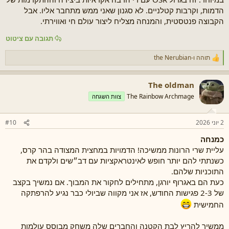
הדמות, וקרבות קטלניים. לא סגנון שאני ממש מתחבר אליו. אבל
הקבוצה פנטסטית, והמנחה מצליח ליצור עולם חי ואווירתי.
תגובה עם ציטוט
תוהה
ו-
the Nerubian
ר
ג
ש
The oldman
ו
ת
The Rainbow Archmage
צוות השגחה
:
2 יוני 2026
#10
כמנחה
עליית שרי הרונות ממשיכה! הדמויות במחצית המצודה בהר קרס,
כשנתתי להם יותר חופש לאינטראקציות עם דב״שים ולקדם את
התוכניות שלהם.
כעת הם באגרוף יורגן, מתחילים לחקור את המבוך. אם נמשיך בקצב
של 2-3 פגישות החודש, אז אני מקווה שביולי כבר נגיע להרפתקה
החמישית
ממשיך להריץ לבת הקטנה והחברים שלה משחק מבוסס עולמות