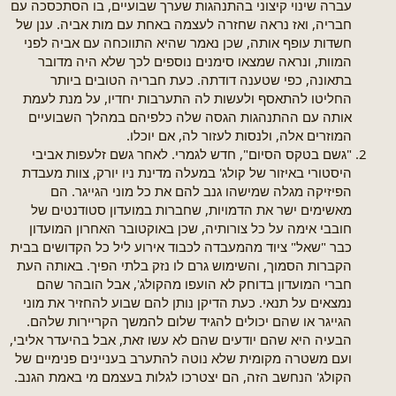
עברה שינוי קיצוני בהתנהגות שערך שבועיים, בו הסתכסכה עם
חבריה, ואז נראה שחזרה לעצמה באחת עם מות אביה. ענן של
חשדות עופף אותה, שכן נאמר שהיא התווכחה עם אביה לפני
המוות, ונראה שמצאו סימנים נוספים לכך שלא היה מדובר
בתאונה, כפי שטענה דודתה. כעת חבריה הטובים ביותר
החליטו להתאסף ולעשות לה התערבות יחדיו, על מנת לעמת
אותה עם ההתנהגות הגסה שלה כלפיהם במהלך השבועיים
המוזרים אלה, ולנסות לעזור לה, אם יוכלו.
"גשם בטקס הסיום", חדש לגמרי. לאחר גשם זלעפות אביבי
היסטורי באיזור של קולג' במעלה מדינת ניו יורק, צוות מעבדת
הפיזיקה מגלה שמישהו גנב להם את כל מוני הגייגר. הם
מאשימים ישר את הדמויות, שחברות במועדון סטודנטים של
חובבי אימה על כל צורותיה, שכן באוקטובר האחרון המועדון
כבר "שאל" ציוד מהמעבדה לכבוד אירוע ליל כל הקדושים בבית
הקברות הסמוך, והשימוש גרם לו נזק בלתי הפיך. באותה העת
חברי המועדון בדוחק לא הועפו מהקולג', אבל הובהר שהם
נמצאים על תנאי. כעת הדיקן נותן להם שבוע להחזיר את מוני
הגייגר או שהם יכולים להגיד שלום להמשך הקריירות שלהם.
הבעיה היא שהם יודעים שהם לא עשו זאת, אבל בהיעדר אליבי,
ועם משטרה מקומית שלא נוטה להתערב בעניינים פנימיים של
הקולג' הנחשב הזה, הם יצטרכו לגלות בעצמם מי באמת הגנב.