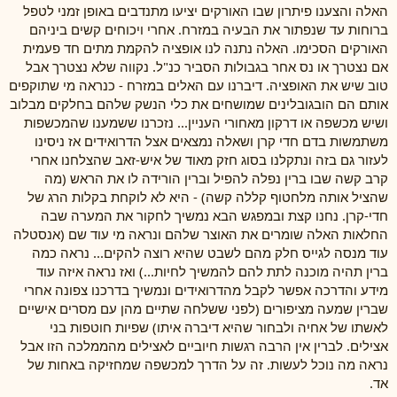
האלה והצענו פיתרון שבו האורקים יציעו מתנדבים באופן זמני לטפל
ברוחות עד שנפתור את הבעיה במזרח. אחרי ויכוחים קשים ביניהם
האורקים הסכימו. האלה נתנה לנו אופציה להקמת מתים חד פעמית
אם נצטרך או נס אחר בגבולות הסביר כנ"ל. נקווה שלא נצטרך אבל
טוב שיש את האופציה. דיברנו עם האלים במזרח - כנראה מי שתוקפים
אותם הם הובגובלינים שמושחים את כלי הנשק שלהם בחלקים מבלוב
ושיש מכשפה או דרקון מאחורי העניין... נזכרנו ששמענו שהמכשפות
משתמשות בדם חדי קרן ושאלה נמצאים אצל הדרואידים אז ניסינו
לעזור גם בזה ונתקלנו בסוג חזק מאוד של איש-זאב שהצלחנו אחרי
קרב קשה שבו ברין נפלה להפיל וברין הורידה לו את הראש (מה
שהציל אותה מלחטוף קללה קשה) - היא לא לוקחת בקלות הרג של
חדי-קרן. נחנו קצת ובמפגש הבא נמשיך לחקור את המערה שבה
החלאות האלה שומרים את האוצר שלהם ונראה מי עוד שם (אנסטלה
עוד מנסה לגייס חלק מהם לשבט שהיא רוצה להקים... נראה כמה
ברין תהיה מוכנה לתת להם להמשיך לחיות...) ואז נראה איזה עוד
מידע והדרכה אפשר לקבל מהדרואידים ונמשיך בדרכנו צפונה אחרי
שברין שמעה מציפורים (לפני ששלחה שתיים מהן עם מסרים אישיים
לאשתו של אחיה ולבחור שהיא דיברה איתו) שפיות חוטפות בני
אצילים. לברין אין הרבה רגשות חיוביים לאצילים מהממלכה הזו אבל
נראה מה נוכל לעשות. זה על הדרך למכשפה שמחזיקה באחות של
אד.