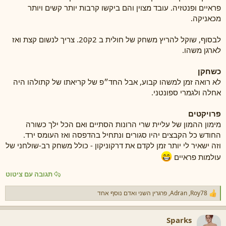
פראיים ופנטזיה. עובד מצוין והם ביקשו קרבות יותר קשים ויותר
מכאניקה.
לבסוף, שוקל להריץ משחק של חולית ב 2ק20. צריך לנשום קצת ואז
לארגן משהו.
כשחקן
לא רואה זמן למשהו קבוע, אבל החד״פ של קריאתו של קתולהו היה
אחלה ולגמרי ספונטני.
פרויקטים
מימון ההמון של עליית שרי הרונות הסתיים ואם הכל ילך כשורה
החודש כל הקבצים יהיו סגורים ונתחיל בהדפסה ואז העומס ירד.
וזה ישאיר לי יותר זמן לקדם את דרקוניקון - כולל משחק רב-שולחני של
עולמות פראיים
תגובה עם ציטוט
Roy78
,
Adran
,
פרגרין השני
ואדם נוסף אחד
ר
ג
ש
Sparks
ו