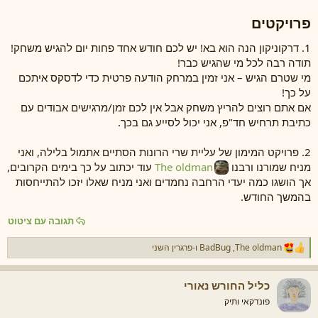
פרויקטים​
1. דרקוניקון הנה הוא בא! יש לכם חודש אחד פחות יום להגיש משחק!
תודה רבה לכל מי שהגיש כבר!
מי שטרם הגיש – אני זמין במרחק הודעה פרטית כדי לדסקס איתכם
על כך!
אם אתם רוצים להריץ משחק אבל אין לכם זמן/מרגישים אבודים עם
כתיבת תרחיש חד"פ, אני יכול לסייע גם בכך.
2. פרויקט המימון של עליית שרי הרונות הסתיים אתמול בלילה, ואני
מניח שמורנו ורבנו
The oldman
עוד יכתוב על כך בימים הקרובים,
אך הושגו כמה יעדי הרחבה נחמדים ואני מניח שאלו יזכו להתייחסות
בהמשך החודש.
תגובה עם ציטוט
The oldman
,
BadBug
ו-
פרגרין השני
ר
ג
ש
כליל החורש נאורי
ו
ת
פונדקאי ותיק
: