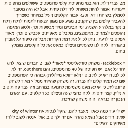
מ2 עברי דלת. הוא בנוי מחפיסת קלפי פרומפטים ששולפים מחפיסות
ייעודיות ואמור להיות משוחק ליד דלת פיזית, אבל לא היה מסובך
לסמלץ בשיחת וידאו וR20 עבור הקלפים (יעיל במיוחד כשצריך
להעביר קלפים בין שחקנים). מגיע עם מגוון הצעות לתמות לדלת (דלת
בונקר במלה"ע השניה, ימי הביניים ומיד מכשפות וכו') ולסוג המגפה
(הופכים לצמחים, מתפוצצים, מקבלים מאפיינים עכבישים וכו'). מאוד
אפקטיבי לדעתי. ניתן לכייל את רמת הקדרות אבל זה סיפור על אובדן
בהגדרה. לקח לנו כשעתיים וניצלנו כמעט את כל הקלפים. מומלץ
בחום.
* Tacklebox- משחק סוריאליסטי *מאוד* לגבי 2 חברים שיצאו לדוג
יחד על אגם. יש חפיסה של 40 פרומפטים, והם out there. זה לא
לכולם, דורש יכולת ביטוי (לאו דווקא מילולית) גבוהה כי הפרומפטים
שם לא תמיד קלים להעברה. זה משחק שהייתי ממליץ מאוד לשחק
פרונטלית, כי יש לא מעט משמעות לתנועה במרחב וזה עבד פחות טוב
אונליין. קצר יחסית, לקח כחצי שעה וניצלנו כ15 קלפים. עם האדם
הנכון זה כנראה יהיה משחק שתזכרו.
יש לי עוד כמה כאלו, מעבר להם, שוקל לנסות את city of winter
שאינו חד"פ אבל נשמע נהדר. אם זה ילך טוב, אולי אנסה לשוב ללו"ז
משחקים "רגילים"