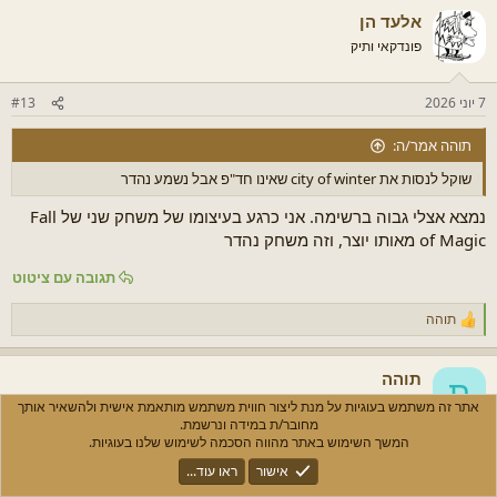
ש
אלעד הן
ו
ת
פונדקאי ותיק
:
7 יוני 2026
#13
תוהה אמר/ה:
שוקל לנסות את city of winter שאינו חד"פ אבל נשמע נהדר
נמצא אצלי גבוה ברשימה. אני כרגע בעיצומו של משחק שני של Fall
of Magic מאותו יוצר, וזה משחק נהדר
תגובה עם ציטוט
תוהה
ר
ג
ש
תוהה
ו
ת
ת
פונדקאי פעיל
אתר זה משתמש בעוגיות על מנת ליצור חווית משתמש מותאמת אישית ולהשאיר אותך
:
מחובר/ת במידה ונרשמת.
המשך השימוש באתר מהווה הסכמה לשימוש שלנו בעוגיות.
7 יוני 2026
#14
אישור
ראו עוד...