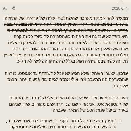
1 יוני 2026
#5
ממשיך להריץ את המערכה שהשתלטתי עליה של קריאתו של קת'ולהו
ב-1940 במסצ'וסטס. אחרי הסשן האחרון אחת הדמויות מצאה עצמה
בחדר מיון, והשניה עוד מעט תצטרך להסביר את עצמה למשטרה כי
היא מאד לא שכנעה את האחות כשהסבירה לה כיצד כל זה קרה -
האמת היא שהם ארבו לאיזה חבר כת בביתו ונכנסו למאבק די אלים
שבו הוא השליך את הדמות הראשונה במורד המדרגות. חבר הכת
נמלט בכוחותיו האחרונים כשהוא מדמם מכמה חורי כדורים אבל עדיין
חי. וזה כשחשבנו שיהיה רגוע בגלל שהשחקן השלישי לא הגיע.
עדכון:
לצערי השחקן שלא הגיע לא יוכל להשתתף עד אוגוסט, כנראה
שהמערכה הזו תתעכב מה. אולי אנסה לגייס עוד אנשים אחרי הכנס
שלמטה.
בעוד פחות משבועיים יש את הכנס הוירטואלי של החברים הטובים
של ג'קסון אליאס, ואני אריץ שם שני תרחישים מקוריים שלי, שניהם
בארה"ב של שנות ה50 של המאה שעברה:
"הפרץ הפעלתני של פרודי לקלייר", שהרצתי גם שנה שעברה,
אבל עשיתי בו כמה שינויים. סטודנטית מצליחה למתמטיקה