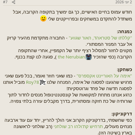
2 יוני 2026
#7
חודש עמוס בחיים האישיים, כך גם ימשיך בתקופה הקרובה, אבל
משתדל להתקדם במשחקים ובפרוייקטים שלי
כמנחה:
"קללתו של סטראהד, האור שגווע"
- החבורה מתקדמת מהעיר קרזק
אל עבר המנזר המסתורי.
מקווים לחזור למסלול רציף יותר של הקמפיין, אחרי שהתקופה
הקרובה (כפי שהזכיר
the Nerubian
), פגעה לנו קצת בכנף.
כשחקן:
"אימה על האוריינט אקספרס"
- כמו שאני חוזר ואומר, בכל פעם שאני
מרגיש שהגענו לפסגה של אימה, המנחה שלנו
Roy78
מוביל אותנו
לפסגה חדשה של פחד וגרוטסקיות!
כרגע אנחנו מתחת למקוואות של קונסטנטינופול מנסים לחדור לתוך
שורותיה של כת חזקה ומסתורית, בדרך מקבלים עזרה בלתי צפויה.
דרקוניקון:
כפי שחשפתי, בדרקוניקון הקרוב אני הולך להריץ, יחד עם עוד ארבעה
מנחים מעולים,
תרחיש קת'ולהו רב שולחני
(רב שולחני לראשונה
בארץ בשיטה הזו).