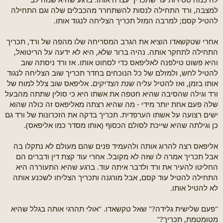
למצבה, ורד התחילה לנסות להשתחרר מהכבלים שלה וגם התחילה
להטיל קסם; למרבה המזל תכריך הצליחה לנגוד אותו.
אחרי שטקשאדו הוציא את הגרב המסריחה שלו מהפה של ורד, תכריך
התחילה לתחקר אותה. נהיה ברור שלא, היא לא ידעה על הריטואל,
והיא פשוט טילפנה לאליפאס כדי לסחוט אותו. אז ורד ניסתה שוב
להטיל לחש, ולמזלם של כל הנוכחים בחדר תכריך שוב הצליחה לנגוד
אותו בזמן, ואז להטיל עליה
שנת הצדיקים
. אליפאס שוב צלל למוח של
ורד וגילה שהסיבה שהיא חטפה את אשתו היא כי סולין שתתה מהבעל
שלה פעם אחת יותר מידי - מה שהיא רצתה מאליפאס זה כולה שהוא
ישים רצועה על אשתו הערפדית. תכריך בדקה את הזכרונות של ורד גם
כן וגילתה שהיא שייכת לסולם הכסוף (אותו מסדר כמו אליפאס).
אליפאס רצה להרוג אותה ולהעמיד פנים שהם מעולם לא נתקלו בה
אבל תכריך אמרה לו שזה לא מקובל. אחרי עוד קצת דין ודברים הם
החליטו להעיר את ורד ולדבר איתה עוד. ברגע שהיא התעוררה היא
התחילה להטיל עוד קסם, אבל מורגנה ותכריך הצליחו לשכנע אותה
לא להטיל אותו.
"פעם שלישית גלידה?" שאל טקשאדו. "אולי תהרגי אותה בגלל שהיא
מטומטמת, תכריך?"