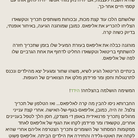
קסמי חיים אחר-כך.
שלושתם הלכו עוד קצת מכות, ובכוחות משותפים תכריך וטקשאדו
הצליחו להכריע את אליפאס. כמובן שמורגנה הגיעה, באיחור אופנתי,
בדיוק כשזה קרה.
מורגנה כבלה את אליפאס בעזרת המעיל שלו בזמן שתכריך חזרה
להשתתף בריטואל וטקשאדו החליט לדחוף את אחת הגרביים שלו
לפה של אליפאס.
בינתיים הריטואל הגיע לשיא, משהו שחור ומגעיל יצא מהילדים ונכנס
לתרנגולות וחסן ומר פרידמן מלקו את הצווארים של העופות.
המשימה הושלמה בהצלחה!
הידד
!
החברותא ניסו להבין מה קרה לאליפאס... ואז הטלפון של תכריך
צלצל. זה היה, כמובן, אליפאס-בגוף-של-האישה. אחרי קצת ענייני
מרגלים (תכריך פרנואידית באופן די מוצדק), חסן הלך לטפל בעניינים
אחרים, טקשאדו ומר פרידמן לקחו את הגוף של אליפאס לאחד
ממקומות המסתור של השומרים ותכריך הצטרפה אליהם אחרי שהיא
לקחה את האוטו-גלידה והחזירה את הילדים הביתה. אליפאס פשוט