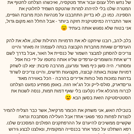
של נחש חלל עצום עבור אחד מטקסיה, ואיכשהו הצלחנו לחטוף את
המטרה שלנו בלי להיהרג למרות שהטקס השמיד לחלוטין את
הספינה. כמו כן, לא בדיוק התחבבנו על מנהיגת הכת מרובת הגפיים,
אשר התבררה כמיסטיקנית חזקה ביותר - אבל החלל הוא מקום גדול,
אני בטוח שלא נפגוש אותה בעתיד
ב
לב-להב
, רובנו שיחקנו לא את הדמויות הרגילות שלנו, אלא את להק
הערפדים שאחת מחברות הקבוצה בנתה לעצמה! זה מאחר והיינו
צריכים להסתנן למבצר השמור של כנסיית אל האור, אבל בדרך לשם
ד"ש אחת והשומרים-ערפדים שליוו אותה נחטפו על ידי כוח אפל
ומסתורי. היה סשן כיף מאוד ומרענן, מהרבה סיבות: יצא לנו לשחק
דמויות שונות באותה קבוצה, מקצועות חדשים, והיינו צריכים לשרוד
בדרגות נמוכות מול כוחות אדירים בהרבה - הכל באווירה מאוד
גריםדארק, סולס-לייק וכל הג׳אז הזה. באופן מפתיע כמעט הצלחנו
לברוח מהכלא אליו נקלענו בלי שאף דמות תמות, ננסה לשנות את
הסטטיסטיקה הזאת בסשן הבא
ב
טבילת האש
, אני משחק את הכומר מרקיאל, אשר כבר הצליח להמיר
לנצרות לפחות כפר פגאני אחד! אבל העלילה מסתבכת ונראה
שקשיים ממשיכים להיערם על ההרפתקנים הפולנים המסכנים שלנו.
רפא השתלט על כומר אחר בכנסייה המקומית, ונאלצנו לבצע גירוש