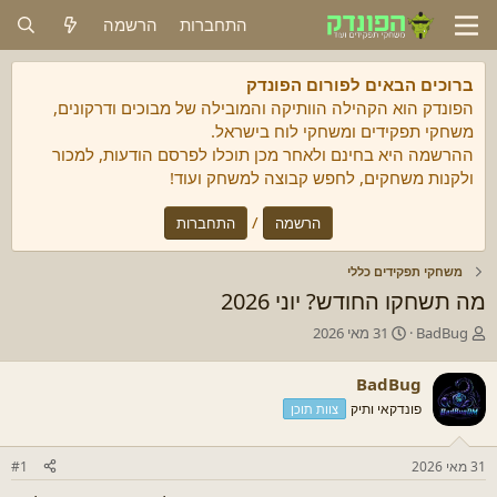
התחברות
הרשמה
ברוכים הבאים לפורום הפונדק
הפונדק הוא הקהילה הוותיקה והמובילה של מבוכים ודרקונים,
משחקי תפקידים ומשחקי לוח בישראל.
ההרשמה היא בחינם ולאחר מכן תוכלו לפרסם הודעות, למכור
ולקנות משחקים, לחפש קבוצה למשחק ועוד!
/
הרשמה
התחברות
משחקי תפקידים כללי
מה תשחקו החודש? יוני 2026
מ
ת
BadBug
31 מאי 2026
ח
א
ב
ר
BadBug
ר
י
פונדקאי ותיק
צוות תוכן
/
ך
ת
ה
ה
ת
31 מאי 2026
#1
נ
ח
ו
ל