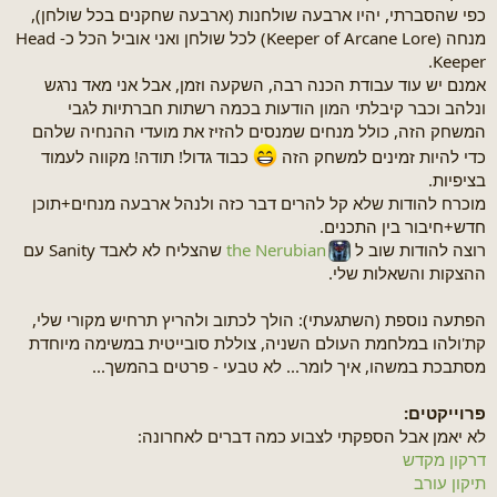
כפי שהסברתי, יהיו ארבעה שולחנות (ארבעה שחקנים בכל שולחן),
מנחה (Keeper of Arcane Lore) לכל שולחן ואני אוביל הכל כ- Head
Keeper.
אמנם יש עוד עבודת הכנה רבה, השקעה וזמן, אבל אני מאד נרגש
ונלהב וכבר קיבלתי המון הודעות בכמה רשתות חברתיות לגבי
המשחק הזה, כולל מנחים שמנסים להזיז את מועדי ההנחיה שלהם
כדי להיות זמינים למשחק הזה
כבוד גדול! תודה! מקווה לעמוד
בציפיות.
מוכרח להודות שלא קל להרים דבר כזה ולנהל ארבעה מנחים+תוכן
חדש+חיבור בין התכנים.
רוצה להודות שוב ל
the Nerubian
שהצליח לא לאבד Sanity עם
ההצקות והשאלות שלי.
הפתעה נוספת (השתגעתי): הולך לכתוב ולהריץ תרחיש מקורי שלי,
קת'ולהו במלחמת העולם השניה, צוללת סובייטית במשימה מיוחדת
מסתבכת במשהו, איך לומר... לא טבעי - פרטים בהמשך...
פרוייקטים:
לא יאמן אבל הספקתי לצבוע כמה דברים לאחרונה:
דרקון מקדש
תיקון עורב