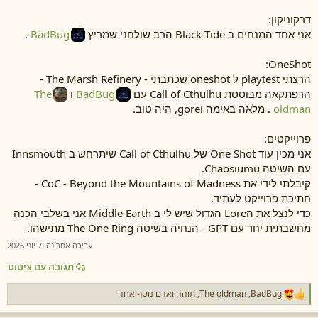
דרקוניקון:
אני אחד המנחים ב Black Tide הרב שולחני שמריץ
BadBug
.
OneShot:
הרצתי playtest ל oneshot שכתבתי - The Marsh Refinery -
הרפתקאה מבוססת Call of Cthulhu עם
BadBug
ו
The
oldman
. מלאה באימה וgore, היה טוב.
פרוייקטים:
אני מכין עוד One Shot של Call of Cthulhu שיתרחש ב Innsmouth
עם השיטה Chaosiumu.
קיבלתי לידי את CoC - Beyond the Mountains of Madness -
חתיכת פרוייקט לעתיד.
כדי לנצל את הLore הגדול שיש לי ב Middle Earth אני בשלבי הכנה
מחשבתית יחד עם GPT - הנחיה בשיטה The One Ring מתישהו.
עריכה אחרונה:
7 יוני 2026
תגובה עם ציטוט
BadBug
,
The oldman
,
תוהה
ואדם נוסף אחד
ר
ג