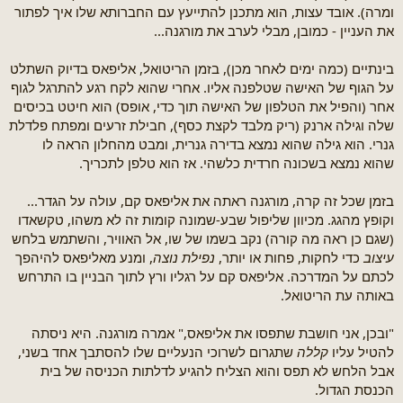
ומרה). אובד עצות, הוא מתכנן להתייעץ עם החברותא שלו איך לפתור
את העניין - כמובן, מבלי לערב את מורגנה...
בינתיים (כמה ימים לאחר מכן), בזמן הריטואל, אליפאס בדיוק השתלט
על הגוף של האישה שטלפנה אליו. אחרי שהוא לקח רגע להתרגל לגוף
אחר (והפיל את הטלפון של האישה תוך כדי, אופס) הוא חיטט בכיסים
שלה וגילה ארנק (ריק מלבד לקצת כסף), חבילת זרעים ומפתח פלדלת
גנרי. הוא גילה שהוא נמצא בדירה גנרית, ומבט מהחלון הראה לו
שהוא נמצא בשכונה חרדית כלשהי. אז הוא טלפן לתכריך.
בזמן שכל זה קרה, מורגנה ראתה את אליפאס קם, עולה על הגדר...
וקופץ מהגג. מכיוון שליפול שבע-שמונה קומות זה לא משהו, טקשאדו
(שגם כן ראה מה קורה) נקב בשמו של שו, אל האוויר, והשתמש בלחש
עיצוב
כדי לחקות, פחות או יותר,
נפילת נוצה
, ומנע מאליפאס להיהפך
לכתם על המדרכה. אליפאס קם על רגליו ורץ לתוך הבניין בו התרחש
באותה עת הריטואל.
"ובכן, אני חושבת שתפסו את אליפאס," אמרה מורגנה. היא ניסתה
להטיל עליו
קללה
שתגרום לשרוכי הנעליים שלו להסתבך אחד בשני,
אבל הלחש לא תפס והוא הצליח להגיע לדלתות הכניסה של בית
הכנסת הגדול.