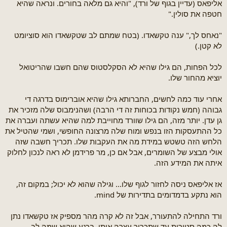
אליפאס (עדיין בגוף של ורד), "והיא גם מלאה בחורים. ונראה שהיא
חטפה את סולין."
"נאחס לך," ענה טקשאדו. (בטח שמתם לב שטקשאדו הוא סוציומט
לא קטן.)
לכל הפחות, הם גילו שהיא לא הסקלסטוס שהם חשבו שהריטואל
יוציא מהחור שלו.
אחרי עוד כמה לחשים, החברותא גילו שהיא אוברימוס בדרגה די
גבוהה (חמש נקודות בכוחות זה די הרבה) ושהנימבוס שלה מזכיר את
גן עדן. יותר מזה, הם גילו שוורד מחוייבת למה שהיא עשתה ועברה את
כל ההתעסקות הזו בנפש ומוח שלה מרצונה החופשי, ושמי שהטיל את
הלחש הזה טשטש במידת מה את העקבות שלו. תכריך חשבה שזה
אולי מבצע של השומרים, אבל אם כן, מר פרידמן לא ראה לנכון לחלוק
איתה את המידע הזה.
אז אליפאס ניסה לחזור לגוף שלו... וגילה שהוא לא יכול; במקום זה,
הוא נתקע בדמדומים בתדירות של mind.
ורד התחילה להתעורר, אבל זה לא קרה מהר מספיק אז טקשאדו נתן
לה כמה סטירות עד שתכריך עצרה אותו. ברגע שהיא שמה לב