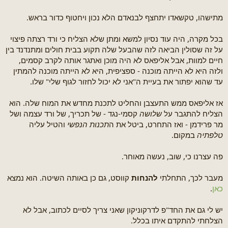
מתישהו, טקשאדו יתחצף לבנאדם הלא נכון ויחטוף כדור בראש.
בכל מקרה, היה עוד נסיון למשא ומתן שלא הצליח כי ורד רצתה פיצוי
על זה שסולין הביאה לזה שהבעל שלה תקוע בבית חולים ומתנדנד בין
חיים למוות, אבל אליפאס לא היה מוכן ואתגר אותה לקרב קסמים,
ולזה היא לא הייתה מוכנה - ספציפית, היא לא הייתה מוכנה להמתין
עד שהוא יפתור את בעיית ה"אני לא יכול לחזור לגוף שלי" שלו.
אז אליפאס ממש התעצבן והחליט לתכנת מחדש את המוח שלה. הוא
הצליח להתגבר על
שלושה
קסמי-נגד - של תכריך, של ורד עצמה ושל
מר פרידמן - ואז התחרט, ביטל את ה
תכנות הנפשי
והטיל עליה
טלפתיה
במקום.
פה עצרנו כי, שוב, נעשה מאוחר.
מעבר לכך, התחלתי
להנחות
קווסט, גם כן באותה השיטה. הוא נמצא
כאן
.
יש לי גם את החד"פ לדרקוניקון שאני צריך לסיים לכתוב, אבל לא
הצלחתי להתקדם איתו בכלל.