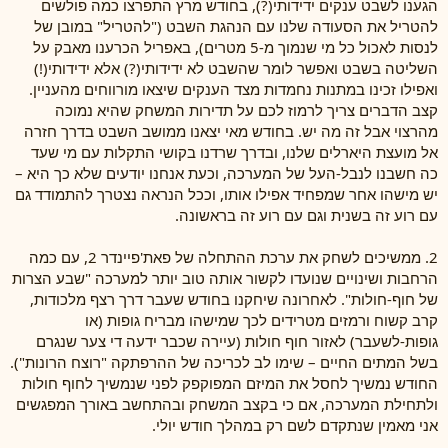
הגענו לשבט ענקים ידידותי(?), בחודש מרץ התפרצו כמה פולשים
להטריל את הסעודה שלנו עם הנהגת השבט ("להטריל" במובן של
לנסות לאכול כל מי שנמוך מ-5 מטרים), באפריל הכרענו מאבק על
השליטה בשבט ואפשר לומר שהשבט לא ידידותי(?) אלא ידידותי(!)
ואפילו זכינו במתנות נחמדות מצד הענקים שיצאו מורווחים מהעניין.
קצב הדברים צריך לרמוז לכם על תדירות המשחק שהיא נמוכה
מהרצוי אבל זה מה יש. בחודש מאי יצאנו ממושב השבט בדרך חזרה
אל מועצת היארלים שלנו, ובדרך שרדנו בקושי התקלות עם מי שעד
כה חשבנו לנבל-העל של המערכה, וכעת אנחנו יודעים שלא כך היא –
יש מישהו אחר שמפחיד אפילו אותו, וככל הנראה נצטרך להתמודד גם
עם רוע זה בשנית וגם עם רוע זה בראשונה.
2. ממשיכים לשחק את ערכת ההתחלה של פאת'פיינדר 2, עם כמה
הרחבות ושינויים שנועדו לקשור אותה טוב יותר למערכה "שבע הצרות
של חוף-חולות". לאחרונה שיחקנו בחודש שעבר דרך רצף מלכודות,
קרב קשוח ורמזים מטרידים לכך שמישהו מבריח גופות (או
גופות-לשעבר) לאזור חוף חולות (עיירה שכבר ידעה די צער שנגרם
בשל המתים החיים – שימו לב לכריכה של ההרפתקה "רוצח הרונות").
החודש נמשיך לחסל את המיזם המפוקפק לפני שנמשיך לחוף חולות
ולתחילת המערכה, אם כי בקצב המשחק ובהתחשב באורך המפגשים
אני מאמין שנתקדם לשם רק במהלך חודש יולי.