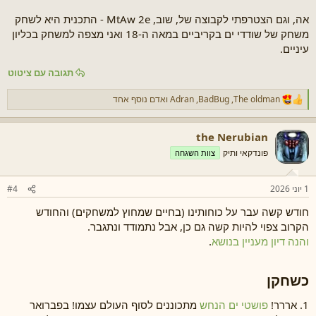
אה, וגם הצטרפתי לקבוצה של, שוב, MtAw 2e - התכנית היא לשחק
משחק של שודדי ים בקריביים במאה ה-18 ואני מצפה למשחק בכליון
עיניים.
תגובה עם ציטוט
The oldman
,
BadBug
,
Adran
ואדם נוסף אחד
ר
ג
ש
the Nerubian
ו
ת
פונדקאי ותיק
צוות השגחה
:
1 יוני 2026
#4
חודש קשה עבר על כוחותינו (בחיים שמחוץ למשחקים) והחודש
הקרוב צפוי להיות קשה גם כן, אבל נתמודד ונתגבר.
והנה דיון מעניין בנושא
.
כשחקן​
1. אררר!
פושטי ים הנחש
מתכוננים לסוף העולם עצמו! בפברואר