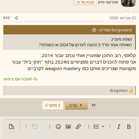
ת
פונדקאי ותיק
בצבא של ויני
:
22 פברואר 2026
#88
liorgonen3 אמר/ה:
נשמע מעניין.
כשאתה אומר מו"ד 5 הכוונה לעדכון של 2024 או הקאלסי?
קלאסי, רוב התוכן שמעניין אותי נכתב עבור 2014.
אני פתוח להכניס דברים ספציפיים מ2024 בתור "חוקי בית" עבור
מקצועות שצריכים אותם כמו weapon mastery לקרביים
תגובה עם ציטוט
dragonian
ר
ג
ש
First
קודם
5 מתוך 5
ו
ת
:
רשימה ממוספרת
טקסט מודגש
טקסט נטוי
רשימה
אפשרויות נוספות...
הוספת קישור
אפשרויות נוספות...
הוספת תמונה
סמיילים
אפשרויות נוספות...
ביטול פעולה
אפשרויות נוספות
תצוגה מ
רשימת תבליטים