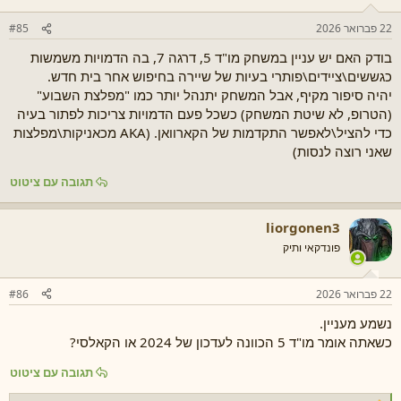
22 פברואר 2026
#85
בודק האם יש עניין במשחק מו"ד 5, דרגה 7, בה הדמויות משמשות
כגששים\ציידים\פותרי בעיות של שיירה בחיפוש אחר בית חדש.
יהיה סיפור מקיף, אבל המשחק יתנהל יותר כמו "מפלצת השבוע"
(הטרופ, לא שיטת המשחק) כשכל פעם הדמויות צריכות לפתור בעיה
כדי להציל\לאפשר התקדמות של הקארוואן. (AKA מכאניקות\מפלצות
שאני רוצה לנסות)
תגובה עם ציטוט
liorgonen3
פונדקאי ותיק
22 פברואר 2026
#86
נשמע מעניין.
כשאתה אומר מו"ד 5 הכוונה לעדכון של 2024 או הקאלסי?
תגובה עם ציטוט