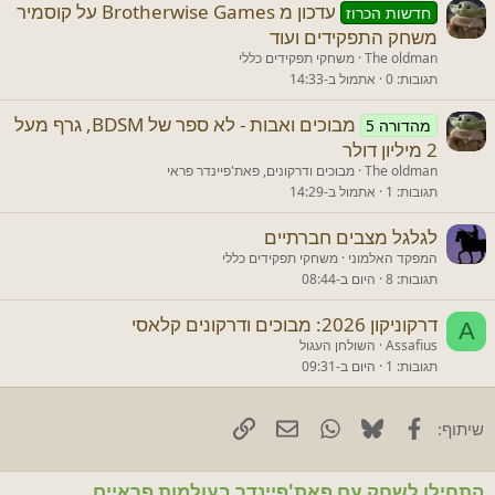
עדכון מ Brotherwise Games על קוסמיר
חדשות הכרוז
משחק התפקידים ועוד
The oldman
משחקי תפקידים כללי
תגובות
0
אתמול ב-14:33
מבוכים ואבות - לא ספר של BDSM, גרף מעל
מהדורה 5
2 מיליון דולר
The oldman
מבוכים ודרקונים, פאת'פיינדר פראי
תגובות
1
אתמול ב-14:29
לגלגל מצבים חברתיים
המפקד האלמוני
משחקי תפקידים כללי
תגובות
8
היום ב-08:44
דרקוניקון 2026: מבוכים ודרקונים קלאסי
A
Assafius
השולחן העגול
תגובות
1
היום ב-09:31
Facebook
Bluesky
WhatsApp
דוא"ל
קישור
שיתוף:
התחילו לשחק עם פאת'פיינדר בעולמות פראיים