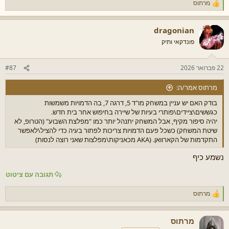
מרתוס
ר
ג
ש
dragonian
ו
ת
פונדקאי ותיק
:
22 פברואר 2026
#87
מרתוס אמר/ה:
בודק האם יש עניין במשחק מו"ד 5, דרגה 7, בה הדמויות משמשות
כגששים\ציידים\פותרי בעיות של שיירה בחיפוש אחר בית חדש.
יהיה סיפור מקיף, אבל המשחק יתנהל יותר כמו "מפלצת השבוע" (הטרופ, לא
שיטת המשחק) כשכל פעם הדמויות צריכות לפתור בעיה כדי להציל\לאפשר
התקדמות של הקארוואן. (AKA מכאניקות\מפלצות שאני רוצה לנסות)
נשמע כיף
תגובה עם ציטוט
מרתוס
ר
ג
ש
מרתוס
ו