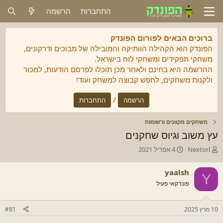
התחברות
הרשמה
ברוכים הבאים לפורום הפונדק
הפונדק הוא הקהילה הוותיקה והמובילה של מבוכים ודרקונים,
משחקי תפקידים ומשחקי לוח בישראל.
ההרשמה היא בחינם ולאחר מכן תוכלו לפרסם הודעות, למכור
ולקנות משחקים, לחפש קבוצה למשחק ועוד!
/
הרשמה
התחברות
משחקים מקוונים ורשומות
עץ משוב וגיוס שחקנים
מ
ת
Nextorl
4 אפריל 2021
ח
א
ב
ר
yaalsh
Y
ר
י
פונדקאי פעיל
/
ך
ת
ה
ה
ת
10 מרץ 2025
#81
נ
ח
ו
ל