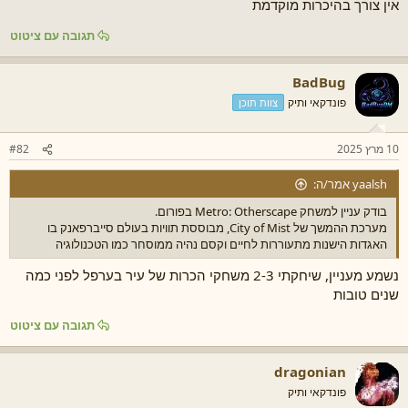
אין צורך בהיכרות מוקדמת
ש
ה
א
תגובה עם ציטוט
BadBug
פונדקאי ותיק
צוות תוכן
10 מרץ 2025
#82
yaalsh אמר/ה:
בודק עניין למשחק Metro: Otherscape בפורום.
מערכת ההמשך של City of Mist, מבוססת תוויות בעולם סייברפאנק בו
האגדות הישנות מתעוררות לחיים וקסם נהיה ממוסחר כמו הטכנולוגיה
נשמע מעניין, שיחקתי 2-3 משחקי הכרות של עיר בערפל לפני כמה
שנים טובות
תגובה עם ציטוט
dragonian
פונדקאי ותיק