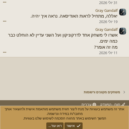
31 יולי 2026
•••
Gray Gandalf
יאללה, מתחיל לראות האודיסאה. נראה איך יהיה.
19 יולי 2026
•••
Gray Gandalf
אשרו לי משחק אחד לדרקוניקון ועל השני עדיין לא הוחלט כבר
כמה ימים.
מה זה אומר?
11 יולי 2026
•••
משחקים מקוונים ורשומות
חום - הפונדק
עברית
אתר זה משתמש בעוגיות על מנת ליצור חווית משתמש מותאמת אישית ולהשאיר אותך
יצירת קשר
חוקים ותנאי שימוש
מדיניות הפרטיות
עזרה
R
מחובר/ת במידה ונרשמת.
S
המשך השימוש באתר מהווה הסכמה לשימוש שלנו בעוגיות.
S
®
Community platform by XenForo
© 2010-2025 XenForo Ltd.
אישור
ראו עוד...
XenPorta 2 PRO
© Jason Axelrod of
8WAYRUN