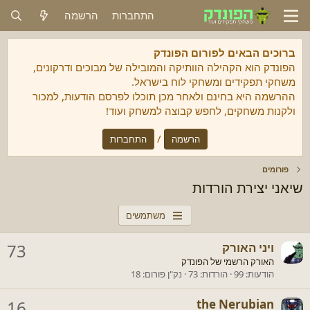
התחברות
הרשמה
ברוכים הבאים לפורום הפונדק
הפונדק הוא הקהילה הוותיקה והמובילה של מבוכים ודרקונים,
משחקי תפקידים ומשחקי לוח בישראל.
ההרשמה היא בחינם ולאחר מכן תוכלו לפרסם הודעות, למכור
ולקנות משחקים, לחפש קבוצה למשחק ועוד!
/
הרשמה
התחברות
פורומים
שיאני יצירת הורדות
משתמשים
ויני האורק
73
האורק הרשמי של הפונדק
הודעות
99
הורדות
73
נק"ן פורום
18
16
the Nerubian