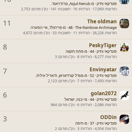
פונדקאי ותיק
·
מ-
Azjul-Nerub, נורת'ראנד.
הודעות
17,069
הורדות
16
תשובות
141
נק"ן פורום
2,753
11
The oldman
The Rainbow Archmage
·
48
·
מ-
פריהולד, איי הסערה
הודעות
26,226
הורדות
11
תשובות
33
נק"ן פורום
4,872
8
PeskyTiger
פונדקאי ותיק
·
44
·
מ-
פתח תקווה
הודעות
8,277
הורדות
8
נק"ן פורום
3
7
Envinyatar
פונדקאי ותיק
·
52
·
מ-
מגדל קורדאראן, ת'אריל עילית.
הודעות
7,450
הורדות
7
נק"ן פורום
2,123
6
golan2072
פונדקאי ותיק
·
44
·
מ-
יבנה, ישראל
הודעות
2,086
הורדות
6
נק"ן פורום
964
3
ODDin
פונדקאי ותיק
·
37
·
מ-
חיפה
הודעות
4,954
הורדות
3
נק"ן פורום
2