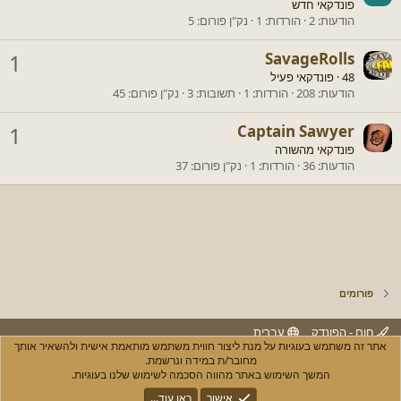
פונדקאי חדש
הודעות
2
הורדות
1
נק"ן פורום
5
1
SavageRolls
48
·
פונדקאי פעיל
הודעות
208
הורדות
1
תשובות
3
נק"ן פורום
45
1
Captain Sawyer
פונדקאי מהשורה
הודעות
36
הורדות
1
נק"ן פורום
37
פורומים
חום - הפונדק
עברית
אתר זה משתמש בעוגיות על מנת ליצור חווית משתמש מותאמת אישית ולהשאיר אותך
יצירת קשר
חוקים ותנאי שימוש
מדיניות הפרטיות
עזרה
R
מחובר/ת במידה ונרשמת.
S
המשך השימוש באתר מהווה הסכמה לשימוש שלנו בעוגיות.
S
®
Community platform by XenForo
© 2010-2025 XenForo Ltd.
אישור
ראו עוד...