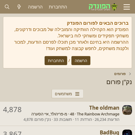
התחברות
הרשמה
ברוכים הבאים לפורום הפונדק
הפונדק הוא הקהילה הוותיקה והמובילה של מבוכים ודרקונים,
משחקי תפקידים ומשחקי לוח בישראל.
ההרשמה היא בחינם ולאחר מכן תוכלו לפרסם הודעות, למכור
ולקנות משחקים, לחפש קבוצה למשחק ועוד!
/
הרשמה
התחברות
פורומים
נק"ן פורום
משתמשים
4,878
The oldman
The Rainbow Archmage
·
48
·
מ-
פריהולד, איי הסערה
הודעות
26,234
הורדות
11
תשובות
33
נק"ן פורום
4,878
3,867
BadBug