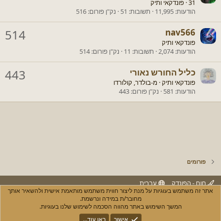
31
·
פונדקאי ותיק
הודעות
11,995
תשובות
51
נק"ן פורום
516
514
nav566
פונדקאי ותיק
הודעות
2,074
תשובות
11
נק"ן פורום
514
כליל החורש נאורי
443
פונדקאי ותיק
·
מ-
בולדר, קולורדו
הודעות
581
נק"ן פורום
443
פורומים
חום - הפונדק
עברית
אתר זה משתמש בעוגיות על מנת ליצור חווית משתמש מותאמת אישית ולהשאיר אותך
יצירת קשר
חוקים ותנאי שימוש
מדיניות הפרטיות
עזרה
R
מחובר/ת במידה ונרשמת.
S
המשך השימוש באתר מהווה הסכמה לשימוש שלנו בעוגיות.
S
®
Community platform by XenForo
© 2010-2025 XenForo Ltd.
אישור
ראו עוד...