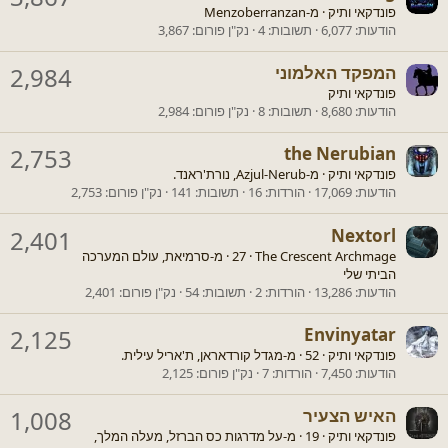
פונדקאי ותיק
·
מ-
Menzoberranzan
הודעות
6,077
תשובות
4
נק"ן פורום
3,867
המפקד האלמוני
2,984
פונדקאי ותיק
הודעות
8,680
תשובות
8
נק"ן פורום
2,984
2,753
the Nerubian
פונדקאי ותיק
·
מ-
Azjul-Nerub, נורת'ראנד.
הודעות
17,069
הורדות
16
תשובות
141
נק"ן פורום
2,753
2,401
Nextorl
The Crescent Archmage
·
27
·
מ-
סרמיאת, עולם המערכה
הביתי שלי
הודעות
13,286
הורדות
2
תשובות
54
נק"ן פורום
2,401
2,125
Envinyatar
פונדקאי ותיק
·
52
·
מ-
מגדל קורדאראן, ת'אריל עילית.
הודעות
7,450
הורדות
7
נק"ן פורום
2,125
האיש הצעיר
1,008
פונדקאי ותיק
·
19
·
מ-
על מדרגות כס הברזל, מעלה המלך,