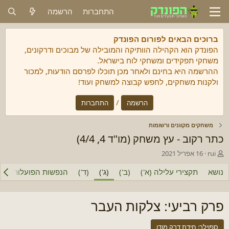
התחברות
הרשמה
ברוכים הבאים לפורום הפונדק
הפונדק הוא הקהילה הוותיקה והמובילה של מבוכים ודרקונים,
משחקי תפקידים ומשחקי לוח בישראל.
ההרשמה היא בחינם ולאחר מכן תוכלו לפרסם הודעות, למכור
ולקנות משחקים, לחפש קבוצה למשחק ועוד!
/
הרשמה
התחברות
משחקים מקוונים ורשומות
כתר רקוב - עץ משחק (מו"ד 4, 4/4)
מ
ת
rui
16 אפריל 2021
ח
א
ב
נושא
ר
תקצירי עלילה (א')
(ב')
(ג')
(ד')
הנפשות הפועלות (א')
ר
י
/
ך
ת
ה
פרק רביעי: צלקות העבר
ה
ת
נ
ח
ו
ל
ספוילר:
חידת דרק מודן