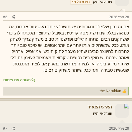
ת
פונדקאי ותיק
בצבא של ויני
:
28 מרץ 2026
#6
אם זה נכון שלמו"ד ונגזרותיה יש תושב"ע יותר מלשיטות אחרות, זה
כנראה בגלל שנדרשת מסה קריטית בשביל שתיווצר מלכתחילה. כדי
ששחקנים רבים יפתחו הרגלים ופרשנויות סביב משחק צריך לשחק
אותו. ככל שמשחקים אותו יותר עם יותר אנשים, יש סיכוי טוב יותר
לתרבות להיווצר סביבו שהיא מעבר לחוק היבש. אני אפילו ארחיק
ואומר שבטח יש חוקי בית נפוצים שקבוצות מאמצות לעצמן גם בלי
שיתוף מידע ביניהן או למידה מהרשת, כמעיין אבולוציה מתכנסת
שנעשית סבירה יותר ככל שיותר משחקים רצים.
תגובה עם ציטוט
the Nerubian
ר
ג
ש
האיש הצעיר
ו
ת
פונדקאי ותיק
:
28 מרץ 2026
#7