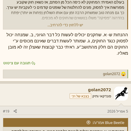
בעולם האמיתי: המחוקק לא כיסה הכל מן הסתם, אז כשאין חוק שקובע
מפורשות איך לפסוק, פונים להחלטות של שופטים קודמים כי לעקביות יש ערך.
כך גם מנחה טוב שמשחק הרבה זמן עם אותו השולחן (פחות או יותר) יפתח
בהדרגה "פסיקה" משלו בנושאים שהחוקים לא מכסים.
יש ללחוץ כדי להרחיב...
ואני לא מחבב VTT למרות שאני משחק הרבה אונליין מהסיבות ש
העוג
הברברי
ציין: אוטומציות מקבעות חוקים גם כשהם לא נוחים לשולחן (אני
ההנחות ש- א. שחקנים יכולים לעשות כל דבר הגיוני, ב. שמנחה יכול
מעדיף זום + owlbear rodeo + גוגל דוקס על פני Roll20 או Foundry).
לפסוק כנגד החוקים, ג. שמותר לעשות דברים שאינם מכוסים ע"י
החוקים הם חלק מהתושב"ע. ראיתי כבר קבוצות שאצלן זה לא מובן
מאליו.
תגובה עם ציטוט
golan2072
ר
ג
ש
golan2072
ו
ת
פונדקאי ותיק
בצבא של ויני
:
5 אפריל 2026
#19
Blue Beetle אמר/ה: