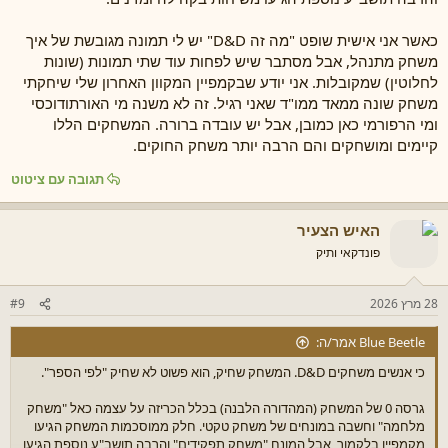
כאשר אני אישית שופט "מה זה D&D" יש לי תמונה מגובשת של איך
משחק מתנהל, אבל מסתבר שיש לפחות עוד שתי תמונות (שונות
לחלוטין) שמקובלות. אני יודע שבקמפיין המקוון האחרון שלי שיחקתי
משחק שונה ממאד ממו"ד שאני רגיל. זה לא משנה מי האורתודוכסי
ומי הרפורמי כאן כמובן, אבל יש עובדה ברורה. המשחקים הללו
קיימים ומושחקים והם הרבה יותר משחק החוקים.
תגובה עם ציטוט
האיש הצעיר
פונדקאי ותיק
28 מרץ 2026
#9
Blue Beetle אמר/ה:
כי אנשים משחקים D&D. המשחק שחיק, הוא פשוט לא שחיק "לפי הספר".
גרסה 0 של המשחק (המהדורה הלבנה) בכלל הכריזה על עצמה כאל "משחק
מלחמה" וחשבה במונחים של משחק טקטי. חלק ממוסכמות המשחק הגיעו
מקמפיין בלקמור, אבל המונח "משחק תפקידים" והרבה תושב"ע נוספת הגיעו