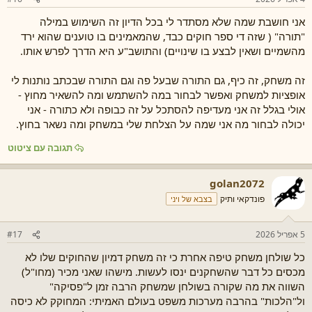
אני חושבת שמה שלא מסתדר לי בכל הדיון זה השימוש במילה
"תורה" ( שזה די ספר חוקים כבד, שהמאמינים בו טוענים שהוא ירד
מהשמיים ושאין לבצע בו שינויים) והתושב"ע היא הדרך לפרש אותו.
זה משחק, זה כיף, גם התורה שבעל פה וגם התורה שבכתב נותנות לי
אופציות למשחק ואפשר לבחור במה להשתמש ומה להשאיר מחוץ -
אולי בגלל זה אני מעדיפה להסתכל על זה כבופה ולא כתורה - אני
יכולה לבחור מה אני שמה על הצלחת שלי במשחק ומה נשאר בחוץ.
תגובה עם ציטוט
golan2072
פונדקאי ותיק
בצבא של ויני
5 אפריל 2026
#17
כל שולחן משחק טיפה אחרת כי זה משחק דמיון שהחוקים שלו לא
מכסים כל דבר שהשחקנים ינסו לעשות. מישהו שאני מכיר (מחו"ל)
השווה את מה שקורה בשולחן שמשחק הרבה זמן ל"פסיקה"
ול"הלכות" בהרבה מערכות משפט בעולם האמיתי: המחוקק לא כיסה