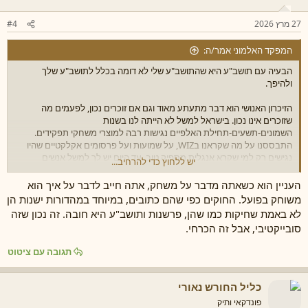
27 מרץ 2026
#4
המפקד האלמוני אמר/ה:
הבעיה עם תושב"ע היא שהתושב"ע שלי לא דומה בכלל לתושב"ע שלך
ולהיפך.
הזיכרון האנושי הוא דבר מתעתע מאוד וגם אם זוכרים נכון, לפעמים מה
שזוכרים אינו נכון. בישראל למשל לא הייתה לנו בשנות
השמונים-תשעים-תחילת האלפיים נגישות רבה למוצרי משחקי תפקידים.
התבססנו על מה שקראנו בWIZ, על שמועות ועל פרסומים אקלקטיים שהיו
נגישים רק למי שקרא אנגלית מספיק טוב. עד היום יש לך למשל אנשים
יש ללחוץ כדי להרחיב...
שבטוחים שמו"ד בקופסאות זו "מו"ד מהדורה ראשונה", למשל.
העניין הוא כשאתה מדבר על משחק, אתה חייב לדבר על איך הוא
היום, הידע זמין ונגיש באינטרנט, לא חייבים ללכת לקנות ספר בחנות ואפילו
משוחק בפועל. החוקים כפי שהם כתובים, במיוחד במהדורות ישנות הן
לא להזמין אותו מחו"ל אלא אפשר לקבל אותו אונליין תוך אפס-זמן וגם אם
לא באמת שחיקות כמו שהן, פרשנות ותושב"ע היא חובה. זה נכון שזה
האנגלית של חלקנו נותרה גרועה יש אפשרויות תרגום אמינות בלחיצת כפתור.
סובייקטיבי, אבל זה הכרחי.
המידע שאנחנו מקבלים היום הרבה יותר עשיר ומגוון - מה שלמשל יכול לייצר
תגובה עם ציטוט
את האשלייה שיש היום המון ספרי הרחבה מיותרים וגזעים טיפשיים, בעוד
שבעצם יש מעט מאוד תכנים חדשים - רק המרה מודרנית של תכנים שהיו
קיימים כבר בשנות התשעים ואפילו השמונים אבל אף אחד לא הכיר אותם
כליל החורש נאורי
בארץ.
פונדקאי ותיק