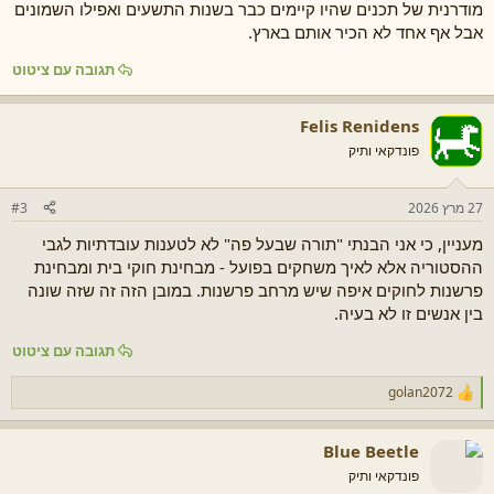
מודרנית של תכנים שהיו קיימים כבר בשנות התשעים ואפילו השמונים
אבל אף אחד לא הכיר אותם בארץ.
תגובה עם ציטוט
Felis Renidens
פונדקאי ותיק
27 מרץ 2026
#3
מעניין, כי אני הבנתי "תורה שבעל פה" לא לטענות עובדתיות לגבי
ההסטוריה אלא לאיך משחקים בפועל - מבחינת חוקי בית ומבחינת
פרשנות לחוקים איפה שיש מרחב פרשנות. במובן הזה זה שזה שונה
בין אנשים זו לא בעיה.
תגובה עם ציטוט
golan2072
ר
ג
ש
Blue Beetle
ו
ת
פונדקאי ותיק
: