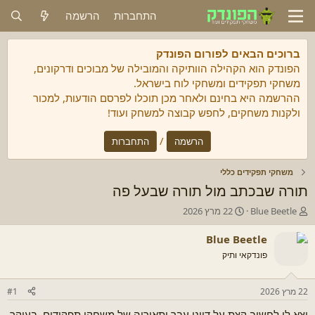
התחברות
הרשמה
ברוכים הבאים לפורום הפונדק
הפונדק הוא הקהילה הוותיקה והמובילה של מבוכים ודרקונים,
משחקי תפקידים ומשחקי לוח בישראל.
ההרשמה היא בחינם ולאחר מכן תוכלו לפרסם הודעות, למכור
ולקנות משחקים, לחפש קבוצה למשחק ועוד!
/
הרשמה
התחברות
משחקי תפקידים כללי
תורה שבכתב מול תורה שבעל פה
מ
ת
Blue Beetle
22 מרץ 2026
ח
א
ב
ר
Blue Beetle
ר
י
פונדקאי ותיק
/
ך
ת
ה
ה
ת
22 מרץ 2026
#1
נ
ח
ו
ל
יצא לי לחשוב קצת על דיוני עבר ותאוריה של משחקי תפקידים, בעיקר