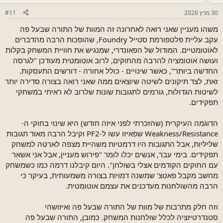
30 מרץ 2026
#11
משהו מעניין שאני רואה לאחרונה זה המוות של התורה שבעל פה
עקב עליית פלטפורמת סטייל Foundry, שהופכות הרבה מהדברים
לאוטומטיים. המודול של הפאונדרי, שמנגיש את חוויית המשחק בקלות
ועושה אוטומציה להרבה מהחוקים, לרוב אוטומטית מעודכן "לגרסה
החדשה ביותר", כאשר שינויים - כולל אחורה - דורשים התעסקות.
זאת, לצד תיקונים לשיטה שיוצאים ממה שאני רואה בצורה סדירה יותר
לשיטות הגדולות, גורמים לתגובות שונות שלרוב לא ראיתי במשחקי
תפקידים.
הדוגמה העיקרית (שהזכרתי לפני איזה חודש) היא שינוי בחוקי ה-
Weakness/Resistance שפאיזו עשו ל-PF2 וקיבל הרבה מאוד תגובות
שליליות, אבל התגובות היו דרמטיות משהיית מצפה לארטה למשחק
תפקידים. בימי עבר, אנשים יכלו לומר "פירוש מעניין, אבל אני אשאר
עם החוקים הקודמים אצלי בשולחן". היום קיבלנו דרמה כמו כשמשחק
מחשב מקבל פאטצ' שמשנה דמויות בצורה משמעותית, בעיקר כי
הרבה מהשולחנות מעדכנים את עצמם אוטומטית.
וזה חלק מתרבות של מוות של התורה שבעל פה ואיזושהי
סטנדרטיזציה לכלל שולחנות המשחק. כמובן, התורה שבעל פה