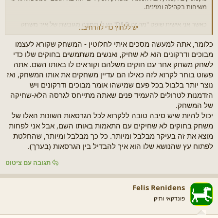
משיחות בקהילה ומזינים.
כאשר אני אישית שופט "מה זה D&D" יש לי תמונה מגובשת של איך משחק
יש ללחוץ כדי להרחיב...
מתנהל, אבל מסתבר שיש לפחות עוד שתי תמונות (שונות לחלוטין)
שמקובלות. אני יודע שבקמפיין המקוון האחרון שלי שיחקתי משחק שונה ממאד
כלומר, אתה למעשה מסכים איתי לחלוטין - המשחק שקורא לעצמו
ממו"ד שאני רגיל. זה לא משנה מי האורתודוכסי ומי הרפורמי כאן כמובן, אבל
מבוכים ודרקונים הוא לא שחיק, ואנשים משתמשים בחוקים שלו כדי
יש עובדה ברורה. המשחקים הללו קיימים ומושחקים והם הרבה יותר משחק
לשחק משחק אחר עם חוקים משלהם וקוראים לו באותו השם. אתה
החוקים.
פשוט בוחר לקרוא לזה כאילו הם עדיין משחקים את אותו המשחק, ואז
נוצר יותר בלבול בכל פעם שמישהו אומר מבוכים ודרקונים ויש
הזדמנות לטרולים להעמיד פנים שאתה מתייחס לגרסה הלא-שחיקה
של המשחק.
יכול להיות שיש סיבה טובה ללקרוא לכל הגרסאות השונות האלו של
משחק בחוקים לא שחיקים עם התאמות באותו השם, אבל אני לפחות
מוצא את זה בעיקר מבלבל ומיותר. כל כך מבלבל ומיותר, שהחלטת
לפתוח עץ שהנושא שלו הוא איך להבדיל בין הגרסאות (בערך).
תגובה עם ציטוט
Felis Renidens
פונדקאי ותיק