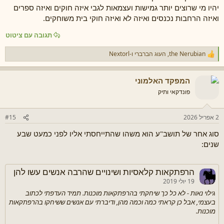
יהיו מי שרוצים יותר גמישות ועצמאות לגבי איזה חוקים ואיזה ספרים
ואיזה הרחבות נכנסים ואיזה לא ואיזה חוקי בית משוחקים.
תגובה עם ציטוט
the Nerubian
,
העוג הברברי
ו-
Nextorl
ר
ג
ש
המפקד האלמוני
ו
ת
פונדקאי ותיק
:
2 אפריל 2026
#15
סוג אחר של תושב"ע הוא משהו שהתייחסתי אליו לפני כמעט שבע
שנים:
הרפתקאות קלאסיות ושינויים שהרבה אנשים עשו להן
19 יולי 2019
גילוי נאות - לא כל כך שיחקתי בהרפתקאות מוכנות. תמיד העדפתי לכתוב
בעצמי, אבל כן קראתי כמה וכמה מהן, ודיברתי עם אנשים ששיחקו בהרפתקאות
מוכנות.