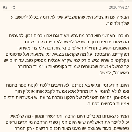
27 מרץ 2026
#2
הבעיה עם תושב"ע היא שהתושב"ע שלי לא דומה בכלל לתושב"ע
שלך ולהיפך.
הזיכרון האנושי הוא דבר מתעתע מאוד וגם אם זוכרים נכון, לפעמים
מה שזוכרים אינו נכון. בישראל למשל לא הייתה לנו בשנות
השמונים-תשעים-תחילת האלפיים נגישות רבה למוצרי משחקי
תפקידים. התבססנו על מה שקראנו בWIZ, על שמועות ועל פרסומים
אקלקטיים שהיו נגישים רק למי שקרא אנגלית מספיק טוב. עד היום יש
לך למשל אנשים שבטוחים שמו"ד בקופסאות זו "מו"ד מהדורה
ראשונה", למשל.
היום, הידע זמין ונגיש באינטרנט, לא חייבים ללכת לקנות ספר בחנות
ואפילו לא להזמין אותו מחו"ל אלא אפשר לקבל אותו אונליין תוך
אפס-זמן וגם אם האנגלית של חלקנו נותרה גרועה יש אפשרויות תרגום
אמינות בלחיצת כפתור.
המידע שאנחנו מקבלים היום הרבה יותר עשיר ומגוון - מה שלמשל
יכול לייצר את האשלייה שיש היום המון ספרי הרחבה מיותרים וגזעים
טיפשיים, בעוד שבעצם יש מעט מאוד תכנים חדשים - רק המרה