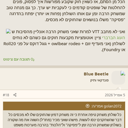
הכל מן הסתם, אז כשאין חוק שקובע מפורשות איך לפסוק, פונים
להחלטות של שופטים קודמים כי לעקביות יש ערך. כך גם מנחה טוב
שמשחק הרבה זמן עם אותו השולחן (פחות או יותר) יפתח בהדרגה
"פסיקה" משלו בנושאים שהחוקים לא מכסים.
ואני לא מחבב VTT למרות שאני משחק הרבה אונליין מהסיבות ש
העוג הברברי
ציין: אוטומציות מקבעות חוקים גם כשהם לא נוחים
לשולחן (אני מעדיף זום + owlbear rodeo + גוגל דוקס על פני Roll20
או Foundry).
תגובה עם ציטוט
Blue Beetle
פונדקאי ותיק
5 אפריל 2026
#18
golan2072 אמר/ה:
כל שולחן משחק טיפה אחרת כי זה משחק דמיון שהחוקים שלו לא מכסים כל
דבר שהשחקנים ינסו לעשות. מישהו שאני מכיר (מחו"ל) השווה את מה שקורה
בשולחן שמשחק הרבה זמן ל"פסיקה" ול"הלכות" בהרבה מערכות משפט