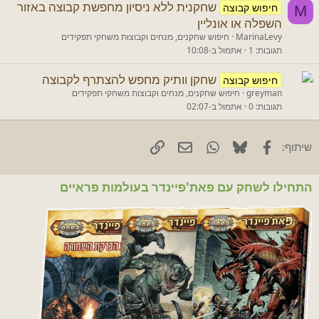
שחקנית ללא ניסיון מחפשת קבוצה באזור
חיפוש קבוצה
M
השפלה או אונליין
MarinaLevy
חיפוש שחקנים, מנחים וקבוצות משחקי תפקידים
תגובות
1
אתמול ב-10:08
שחקן וותיק מחפש להצתרף לקבוצה
חיפוש קבוצה
greyman
חיפוש שחקנים, מנחים וקבוצות משחקי תפקידים
תגובות
0
אתמול ב-02:07
Facebook
Bluesky
WhatsApp
דוא"ל
קישור
שיתוף:
התחילו לשחק עם פאת'פיינדר בעולמות פראיים