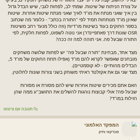
ש
ה
על צורת הניתוח של שיטות. שמתי לב, לפחות לגבי, שיש הבדל גדול
א
בין איך שאני מנתח את מו"ד לאיך שאני מנתח שיטות אחרות. שיטות
שאינן מו"ד מנותחות תמיד לפי "התורה בכתב" - כלומר מה שכתוב
בספר החוקים בעוד בשיטות מו"דיות (וזה כולל מנעד רחב משיטות
OSR שונות דרך פאתפיינדר) אני נוטה לשפוט, לפחות חלקית, לפי
התורה שבעל פה. אני תוהה למה זה ככה?
מצד אחד, מבחינת "תורה שבעל פה" יש לפחות שלושה משחקים
מובחנים שאפשר לקרוא להם מו"ד (אפילו תחת החוקים של מו"ד 5,
הבדלים מהותיים - לא קוסמטיים).
מצד שני גם את אקזלטד ראיתי משוחק בשני צורות שונות לחלוטין.
האם אתם מכירים שיטות אחרות שיש להם מסורת או מסורות
שבעל-פה? אולי קבוצות נוהגות להשלים את התושב"ע ממה שהן
רגילות במו"ד?
תגובה עם ציטוט
המפקד האלמוני
פונדקאי ותיק