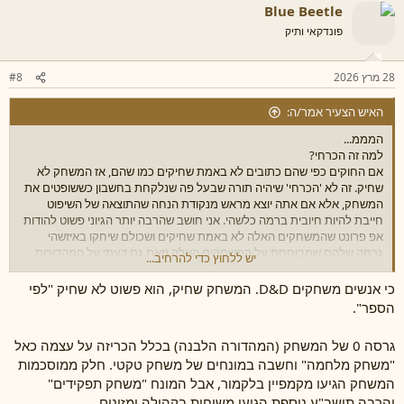
Blue Beetle
פונדקאי ותיק
28 מרץ 2026
#8
האיש הצעיר אמר/ה:
המממ...
למה זה הכרחי?
אם החוקים כפי שהם כתובים לא באמת שחיקים כמו שהם, אז המשחק לא
שחיק. זה לא 'הכרחי' שיהיה תורה שבעל פה שנלקחת בחשבון כששופטים את
המשחק, אלא אם אתה יוצא מראש מנקודת הנחה שהתוצאה של השיפוט
חייבת להיות חיובית ברמה כלשהי. אני חושב שהרבה יותר הגיוני פשוט להודות
אפ פרונט שהמשחקים האלה לא באמת שחיקים ושכולם שיחקו באיזשהי
גרסה שלהם שמבוססת על המשחקים האלה (זאת גם דעתי על המהדורות
יש ללחוץ כדי להרחיב...
החדשות יותר לרבות 5, דרך אגב, אבל זה כבר דיון הרבה יותר ארוך, מורכב,
וכזה שאני לא עומד לקיים מול אנשים זרים באינטרנט שלא מאוד משנה לי מה
כי אנשים משחקים D&D. המשחק שחיק, הוא פשוט לא שחיק "לפי
הם חושבים).
הספר".
גרסה 0 של המשחק (המהדורה הלבנה) בכלל הכריזה על עצמה כאל
"משחק מלחמה" וחשבה במונחים של משחק טקטי. חלק ממוסכמות
המשחק הגיעו מקמפיין בלקמור, אבל המונח "משחק תפקידים"
והרבה תושב"ע נוספת הגיעו משיחות בקהילה ומזינים.