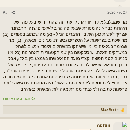
27 מרץ 2026
#5
מה שמבלבל את הדיון הזה, לדעתי, זה שהתורה ש"בעל פה" של
היהדות כבר אינה מסורת שבעל פה קרוב לאלפיים שנה. ההבחנה
שצריך לעשות כאן היא בין הדברים הנ"ל - (א) מה שכתוב בספרים, (ב)
מה שכתוב בפרשנות על הספרים (בשו"ת, מגזינים, וכאלה), (ג) ומה
שנאמר בעל-פה בין מי ששיחקו במשחקים ולימדו אנשים לשחק
במשחקים האלה. יש ספקטום בין שני הקטגוריות האחרונות (כל מיני
פנזינים קטני תפוצה וקצרי מועד הם איפשהו באמצע בין ב לג), אבל
בדרך הזו אולי אפשר לדבר על זה בצורה יותר עניינית, קרי, בישראל
הייתה גישה לחלק מהספרות, אבל לפרשנות המיינסטרימית בארה"ב,
נניח, הרבה פחות, אז התפתחה שם פרשנות אחרת ומסורת לא כתובה
אחרת ואולי מנותקת לא מעט ממה שאולי היה מתפתח עם גישה ליותר
פרשנות כתובה ולמעבירי מסורת מקהילות המשחק בארה"ב.
תגובה עם ציטוט
Blue Beetle
ר
ג
ש
Adran
ו