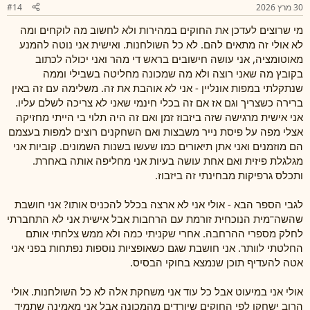
30 מרץ 2026
#14
מי שרוצים לעדכן את החוקים במהירות ולא לחשוב מה לוקחים ומה
לא אולי זה מתאים להם. לא כל השולחנות. ואישית אני נוטה להמנע
מאוטומציה, אני עושה חישובים בראש די מהר ואני יכולה לכתוב
בקובץ מה שאני רוצה ולא מה שמכונה מחליטה בשבילי וממה
שנתקלתי במפות אונליין - אני לא אוהבת את זה. משלימה עם זה באין
ברירה כשצריך וגם אז אם זה בכלי חינמי שאני לא צריכה לשלם עליו.
אני אישית מרגישה שזה ביזבוז זמן ואם זה היה תלוי בי הייתי מחזיקה
אצלי מפה על פיסת נייר משבצות ואם השחקנים רוצים למפות בעצמם
הם מוזמנים ואני אתן תיאורים כמו שעשו בשנות השמונים. קוביות אני
מגלגלת פיזית ואם אחת עושה בעיות אני מחליפה אותה באחרת.
ותכלס גרפיקות מבחינתי זה ביזבוז.
לגבי הספר הבא - אולי אני לא ארצה בכלל להכניס אותו? אני חושבת
שהשה"מית הנוכחית זורמת עם הרחבות אבל אישית אני לא התחברתי
לחלק מספרי ההרחבה. אחרי שקניתי כמה ולא ממש צלחתי אותם
החלטתי לוותר. אני חושבת שגם כשאופציות נוספות נפתחות בפני אני
אטה להעדיף תוכן שנמצא בחוקי הבסיס.
אולי אני במיעוט אבל כל עוד אני משחקת אלה לא כל השולחנות. אולי
הרוב ישחקו לפי החוקים שיורדים מהמכונה אבל אני מאמינה שתמיד