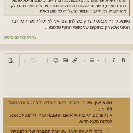
ההנחות ש- א. שחקנים יכולים לעשות כל דבר הגיוני, ב. שמנחה יכול לפסוק
כנגד החוקים, ג. שמותר לעשות דברים שאינם מכוסים ע"י החוקים הם חלק
מהתושב"ע. ראיתי כבר קבוצות שאצלן זה לא מובן מאליו.
נשמע לי דיי מבאס לשחק בשולחן שבו אני לא יכול לעשות כל דבר
הגיוני אלא רק בחוקים שמכשפי החוף פרסמו...
תגובה עם ציטוט
רשימה ממוספרת
טקסט מודגש
טקסט נטוי
רשימה
אפשרויות נוספות...
הוספת קישור
אפשרויות נוספות...
הוספת תמונה
סמיילים
אפשרויות נוספות...
ביטול פעולה
אפשרויות נוספות
תצוגה מ
רשימת תבליטים
יישור לשמאל
9
רגיל
שמירת טיוטה
Arial
הוספת GIF
גודל גופן
ציטוט
יישור טקסט
מדיה
גופן
צבע טקסט
סגנון פסקה
ביצוע פעולה מחדש
הצגת/הסתרת BBcode
הסרת עיצוב
טיוטות
הוספת טבלה
ספוילר
קוד
טקסט עם קו חוצה
הוספת קו אופקי
קוד מוטמע
טקסט עם קו תחתון
טקסט מוסתר
כניסת פסקה
10
מחיקת טיוטה
ליישר למרכז
כותרת 1
Book Antiqua
יציאת פסקה
12
Courier New
יישור לימין
כותרת 2
Georgia
15
Justify text
נושא ישן:
שלום . לא היו תגובות חדשות בנושא זה במעל
כותרת 3
18
60
ימים.
Tahoma
אין לפרסם תגובות אלא אם התגובה עדיין רלוונטית, אלא
22
Times New Roman
לפתוח נושא חדש.
26
Trebuchet MS
ברור לי שזהו נושא ישן, אבל התגובה שלי רלוונטית