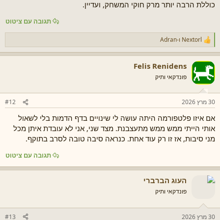
כוללת הרבה יותר מרק חוקי המשחק, ועדיין.
תגובה עם ציטוט
Nextorl
ו-
Adran
ר
ג
ש
Felis Renidens
ו
ת
פונדקאי ותיק
:
30 מרץ 2026
#12
אם איזו פלטפורמה היתה עושה לי שינויים בדף הדמות בלי לשאול
אותי הייתי ממש ממש מתעצבנת. מצד שני, אני לא עובדת איתן מכל
מני סיבות, אז זו רק עוד אחת. כנראה סיבה טובה לסרב בתוקף.
תגובה עם ציטוט
העוג הברברי
פונדקאי ותיק
30 מרץ 2026
#13