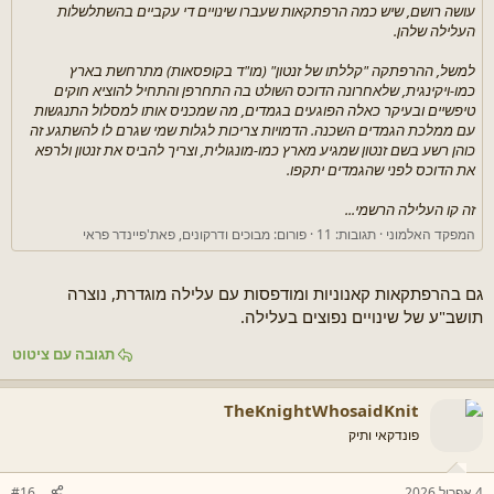
עושה רושם, שיש כמה הרפתקאות שעברו שינויים די עקביים בהשתלשלות
העלילה שלהן.
למשל, ההרפתקה "קללתו של זנטון" (מו"ד בקופסאות) מתרחשת בארץ
כמו-ויקינגית, שלאחרונה הדוכס השולט בה התחרפן והתחיל להוציא חוקים
טיפשיים ובעיקר כאלה הפוגעים בגמדים, מה שמכניס אותו למסלול התנגשות
עם ממלכת הגמדים השכנה. הדמויות צריכות לגלות שמי שגרם לו להשתגע זה
כוהן רשע בשם זנטון שמגיע מארץ כמו-מונגולית, וצריך להביס את זנטון ולרפא
את הדוכס לפני שהגמדים יתקפו.
זה קו העלילה הרשמי...
המפקד האלמוני
תגובות: 11
פורום:
מבוכים ודרקונים, פאת'פיינדר פראי
גם בהרפתקאות קאנוניות ומודפסות עם עלילה מוגדרת, נוצרה
תושב"ע של שינויים נפוצים בעלילה.
תגובה עם ציטוט
TheKnightWhosaidKnit
פונדקאי ותיק
4 אפריל 2026
#16