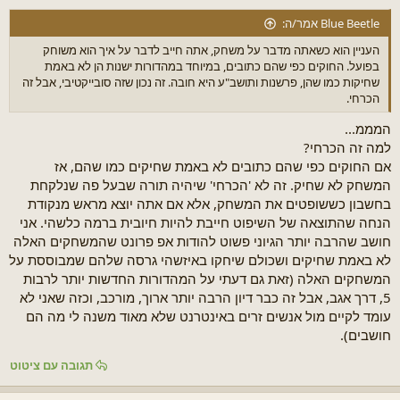
Blue Beetle אמר/ה:
העניין הוא כשאתה מדבר על משחק, אתה חייב לדבר על איך הוא משוחק
בפועל. החוקים כפי שהם כתובים, במיוחד במהדורות ישנות הן לא באמת
שחיקות כמו שהן, פרשנות ותושב"ע היא חובה. זה נכון שזה סובייקטיבי, אבל זה
הכרחי.
המממ...
למה זה הכרחי?
אם החוקים כפי שהם כתובים לא באמת שחיקים כמו שהם, אז
המשחק לא שחיק. זה לא 'הכרחי' שיהיה תורה שבעל פה שנלקחת
בחשבון כששופטים את המשחק, אלא אם אתה יוצא מראש מנקודת
הנחה שהתוצאה של השיפוט חייבת להיות חיובית ברמה כלשהי. אני
חושב שהרבה יותר הגיוני פשוט להודות אפ פרונט שהמשחקים האלה
לא באמת שחיקים ושכולם שיחקו באיזשהי גרסה שלהם שמבוססת על
המשחקים האלה (זאת גם דעתי על המהדורות החדשות יותר לרבות
5, דרך אגב, אבל זה כבר דיון הרבה יותר ארוך, מורכב, וכזה שאני לא
עומד לקיים מול אנשים זרים באינטרנט שלא מאוד משנה לי מה הם
חושבים).
תגובה עם ציטוט