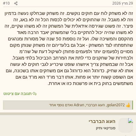
29 מרץ 2026
#10
זה לא משחק לוח עם חוקים נוקשים. זה משחק שבחלקו נעשה בדמיון
וזה לא מוגבל. זה שהחוקים לא יכולים לכסות הכל זה לא באג, זה
פיצ'ר. זה פשוט שגירסה אידאלית של המשחק זה לא משהו שקיים, זה
לא משהו שהיה יכול להתקיים בלי שהמשחק יאבד הרבה מאוד
מהקסם והמשיכה שלו. ועל זה נוספות 50 שנה של מסורות ומנהגים
שהתפתחו לצד המשחק - אבל גם בלעדיהם זה משחק שנותן מקום
מסויים (לפעמים יותר ולפעמים פחות) לשיקול דעת של שה"מ
ולבחירות של שחקנים כדי לתת את המרחב הכביכול בלתי מוגבל.
אבל זה שבמשחק צריך איזשהו שופט שיכריע לגבי חוקים לא עושה
אותו לא שחיק. כדורגל הוא כדורגל גם אם משחקים אותו בשכונה, וגם
אם השופט קשוח יותר או פחות. אותו דבר מו"ד הוא מו"ד גם אם
משתמשים בחוק בית או פרשנות כזו או אחרת.
תגובה עם ציטוט
golan2072
,
העוג הברברי
,
Adran
ואדם נוסף אחד
ר
ג
ש
העוג הברברי
ו
ת
פונדקאי ותיק
: