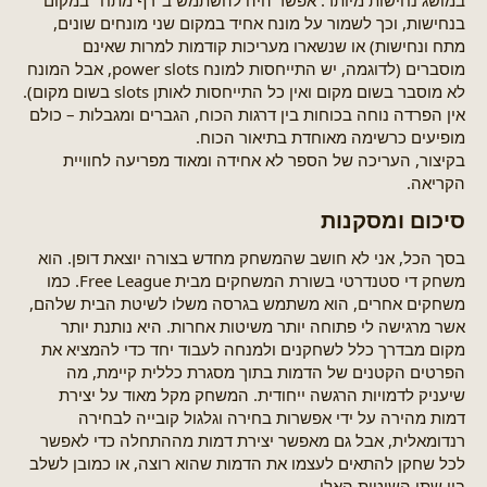
במושג נחישות מיותר. אפשר היה להשתמש ב"רף מתח" במקום
בנחישות, וכך לשמור על מונח אחיד במקום שני מונחים שונים,
מתח ונחישות) או שנשארו מעריכות קודמות למרות שאינם
מוסברים (לדוגמה, יש התייחסות למונח power slots, אבל המונח
לא מוסבר בשום מקום ואין כל התייחסות לאותן slots בשום מקום).
אין הפרדה נוחה בכוחות בין דרגות הכוח, הגברים ומגבלות – כולם
מופיעים כרשימה מאוחדת בתיאור הכוח.
בקיצור, העריכה של הספר לא אחידה ומאוד מפריעה לחוויית
הקריאה.
סיכום ומסקנות​
בסך הכל, אני לא חושב שהמשחק מחדש בצורה יוצאת דופן. הוא
משחק די סטנדרטי בשורת המשחקים מבית Free League. כמו
משחקים אחרים, הוא משתמש בגרסה משלו לשיטת הבית שלהם,
אשר מרגישה לי פתוחה יותר משיטות אחרות. היא נותנת יותר
מקום מבדרך כלל לשחקנים ולמנחה לעבוד יחד כדי להמציא את
הפרטים הקטנים של הדמות בתוך מסגרת כללית קיימת, מה
שיעניק לדמויות הרגשה ייחודית. המשחק מקל מאוד על יצירת
דמות מהירה על ידי אפשרות בחירה וגלגול קובייה לבחירה
רנדומאלית, אבל גם מאפשר יצירת דמות מההתחלה כדי לאפשר
לכל שחקן להתאים לעצמו את הדמות שהוא רוצה, או כמובן לשלב
בין שתי השיטות האלו.