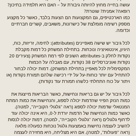
עושה בחייה מחוץ להיותה גיבורת על – האם היא תלמידה בתיכון?
רופאה? אמנית? שוטרת?
כמו הארכטיפים, גם המקצועות הם הצעות בלבד, כאשר כל מקצוע
מספק רשימה מומלצת של כישרונות, משאבים, קשרים חברתיים
וכדומה.
לכל גיבור יש שישה מאפיינים (attributes): לחימה, זריזות, כוח,
היגיון, אינטואיציה ונוכחות. בתחילת המשחק כל דמות מקבלת
נקודות לחלק ב-attributes השונים לפי רמת המשחק (צעירים 20
נקודות ואוניברסליים 38 נקודות, עם מגבלה על הכמות
המקסימלית לכל מאפיין בתחילת המשחק). דמות יכולה לבחור
להתחיל עם יותר כוחות-על על ידי רכישה שלהם תמורת נקודות (או
ויתור על כוח התחלתי כלשהו תמורת עוד נקודות).
לכל גיבור על יש גם בריאות ונחישות, כאשר הבריאות מייצגת את
כמות הנזק הפיזי שהדמות יכולה לספוג, והנחישות את כמות המתח
המנטאלי שדמות יכולה לספוג (ראה "גלגולי הקובייה", למטה).
כאשר כמות הנחישות של הדמות יורדת ל-0, היא אינה יכולה עוד
לדחוף גלגולים (ראה "גלגולי הקובייה", למטה). דמות יכולה לנסות
להשיב לעצמה נחישות באמצעות גלגול נוכחות כפעולה מלאה
(ראה "פעולות", למטה). אם היא מצליחה, היא מחזירה לעצמה