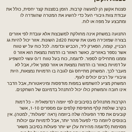
סצנות אקשן הן למעשה קרבות. הזמן בסצנות קצר יחסית, כולל את
עבודת צוות גיבורי העל כדי להשיג את המטרה שהוגדרה לו
ומתבצע על מפה או לוח.
התנועה במשחק אינה מחולקת למשבצות אלא עובדת לפי אזורים
בצורה שמזכירה מעט את שיטות 2d20 השונות. אזור יכול להיות גג
הבניין, קומה, הפארק ליד, הכביש וכדומה. לכל כוח על יש טווח
אשר נספר באזורים, כאשר האזור בו הדמות נמצאת הוא אזור 0
וממנו מתחילים לספור. לדוגמה, כוח בעל טווח 0/1 עשוי להשפיע
על דמויות באזור בו הדמות נמצאת או אזור סמוך אליו, אבל לא
מעבר לכך. המשחק מתייחס גם לגובה בו הדמויות נמצאות, היות
וגיבורי על רבים יכולים לעוף.
המשחק מציע להשתמש במפות מודפסות ומיניאטורות, אבל הדבר
אינו חובה והמשחק כולו יכול להתנהל בדמיונם של השחקנים.
הקרבות מתנהלים בסיבובים לפי יוזמה רנדומאלית – כל דמות
בקרב שולפת קלף מחפיסת קלפים עם מספרים 1-10, אשר
קובעים את סדר הפעולה שלה ביוזמה (ראה "פעולות", למטה). אין
בונוסים ליוזמה כדי לפעול מהר יותר, אבל לדמויות עם יכולות
מסוימות (לדוגמה מהירות על) יש יותר פעולות בסיבוב משאר