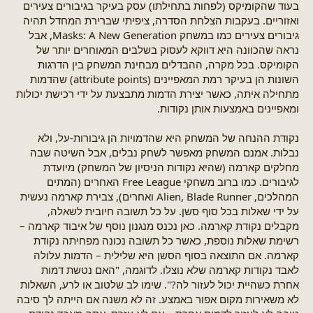
בעוד שהקומיקס (לפחות בתחילתו) עסק בעיקר בגיבורים צעירים
ואזוריים. בעקבות הצלחת הסדרה, ציפיתי שברירת המחדל תהיה
גיבורים צעירים כמו במשחק Masks: A New Generation, אבל
נראה שהכוונה היא דווקא לעסוק בשלבים המאוחרים יותר של
הקומיקס. בכל מקרה, ההבדלים מבחינת המשחק בין הדרגות
השונות הן בעיקר רמת המאפיינים (attribute points) שהדמות
מתחילה איתה, כאשר יצירת הדמות מתבצעת על ידי רכישת יכולות
ומאפיינים באמצעות אותן נקודות.
נקודת ההנחה של המשחק היא שהדמויות הן גיבורות-על, ולא
נבלות. אמנם המשחק מאפשר לשחק נבלים, אבל השיטה שבה
מחלקים קארמה (שהיא נקודות הניסיון של המשחק) מיועדת
לגיבורים. כמו ברוב משחקי Free League האחרים (המתים
המהלכים, Alien, Blade Runner ואחרים), צבירת קארמה נעשית
על ידי שאלות בכל סוף סשן. על כל תשובה חיובית לשאלה,
מקבלים נקודת קארמה. כאן נכנס מנגנון נוסף של איבוד קארמה –
רשימת שאלות נוספת, כאשר כל תשובה נכונה מפחיתה נקודת
קארמה. אם התוצאה בסוף הסשן היא שלילית – הדמות עלולה
לאבד נקודות קארמה שלא נוצלו. לדוגמה, "האם נטשת דמות
אחרת כשהיית יכול לעזור לה?". שימו לב שלטוב או לרע, השאלות
לא משאירות מקום אפור באמצע. זה לא משנה אם הייתה לך סיבה