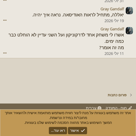
31 יולי 2026
•••
Gray Gandalf
יאללה, מתחיל לראות האודיסאה. נראה איך יהיה.
19 יולי 2026
•••
Gray Gandalf
אשרו לי משחק אחד לדרקוניקון ועל השני עדיין לא הוחלט כבר
כמה ימים.
מה זה אומר?
11 יולי 2026
•••
פורום כתבות
חום - הפונדק
עברית
אתר זה משתמש בעוגיות על מנת ליצור חווית משתמש מותאמת אישית ולהשאיר אותך
יצירת קשר
חוקים ותנאי שימוש
מדיניות הפרטיות
עזרה
R
מחובר/ת במידה ונרשמת.
S
המשך השימוש באתר מהווה הסכמה לשימוש שלנו בעוגיות.
S
®
Community platform by XenForo
© 2010-2025 XenForo Ltd.
אישור
ראו עוד...
XenPorta 2 PRO
© Jason Axelrod of
8WAYRUN