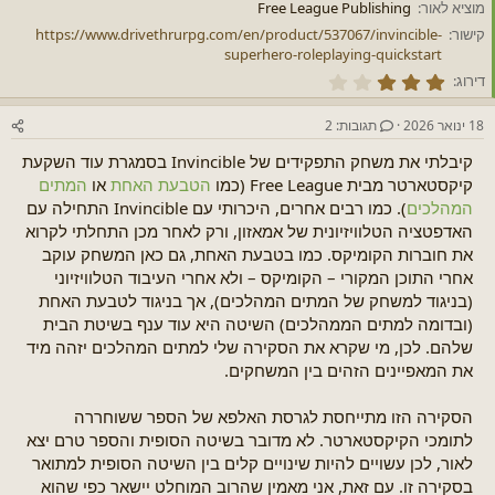
מוציא לאור
Free League Publishing
ש
ה
א
קישור
https://www.drivethrurpg.com/en/product/537067/invincible-
superhero-roleplaying-quickstart
כ
דירוג
ו
כ
18 ינואר 2026
תגובות: 2
ב
(
י
קיבלתי את משחק התפקידים של Invincible בסמגרת עוד השקעת
ם
קיקסטארטר מבית Free League (כמו
הטבעת האחת
או
המתים
)
המהלכים
). כמו רבים אחרים, היכרותי עם Invincible התחילה עם
3
.
האדפטציה הטלוויזיונית של אמאזון, ורק לאחר מכן התחלתי לקרוא
0
את חוברות הקומיקס. כמו בטבעת האחת, גם כאן המשחק עוקב
0
אחרי התוכן המקורי – הקומיקס – ולא אחרי העיבוד הטלוויזיוני
(בניגוד למשחק של המתים המהלכים), אך בניגוד לטבעת האחת
(ובדומה למתים הממהלכים) השיטה היא עוד ענף בשיטת הבית
שלהם. לכן, מי שקרא את הסקירה שלי למתים המהלכים יזהה מיד
את המאפיינים הזהים בין המשחקים.
הסקירה הזו מתייחסת לגרסת האלפא של הספר ששוחררה
לתומכי הקיקסטארטר. לא מדובר בשיטה הסופית והספר טרם יצא
לאור, לכן עשויים להיות שינויים קלים בין השיטה הסופית למתואר
בסקירה זו. עם זאת, אני מאמין שהרוב המוחלט יישאר כפי שהוא