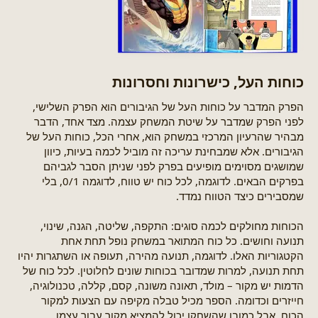
כוחות העל, כישרונות וחסרונות​
הפרק המדבר על כוחות העל של הגיבורים הוא הפרק השלישי,
לפני הפרק שמדבר על שיטת המשחק עצמה. מצד אחד, הדבר
מבהיר שהרעיון המרכזי במשחק הוא, אחרי הכל, כוחות העל של
הגיבורים. אלא שמבחינת עריכה זה מוביל לכמה בעיות, כיוון
שמושגים מסוימים מופיעים בפרק לפני שניתן הסבר לגביהם
בפרקים הבאים. לדוגמה, לכל כוח יש טווח, לדוגמה 0/1, בלי
שמסבירים כיצד הטווח נמדד.
הכוחות מחולקים לכמה סוגים: התקפה, שליטה, הגנה, שינוי,
תנועה וחושים. כל כוח המתואר במשחק נופל תחת אחת
הקטגוריות האלו. לדוגמה, תנועה מהירה, תעופה או השתגרות יהיו
תחת תנועה, למרות שמדובר בכוחות שונים לחלוטין. לכל כוח של
הדמות יש מקור – מולד, תאונה משונה, קסם, קללה, טכנולוגיה,
חייזרים וכדומה. הספר מכיל טבלה מקיפה עם הצעות למקור
הכוח, אבל כמובן שהשחקן יכול להמציא מקור עבור עצמו.