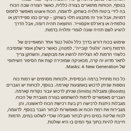
בנוסף, הכוחות מתוארים בצורה כללית, כאשר הצורה שבה הכוח
בה לידי ביטוח תלויה בשחקן. לדוגמה, הכוח snare מאפשר לתפוס
דמויות, אבל איך זה מתבצע תלוי בשחקן – קורים כמו ספיידרמן או
טלפתיה או צ'ארלס אקסווייר. התוצאה תהיה דומה, אבל הדרך
להגיע לשם תהיה שונה לגמרי ותלויה בדמות.
שימוש בכוח דורש בדרך כלל גלגול כנגד אחד המאפיינים של
הדמות (ראה "גלגולי קובייה", למטה), כאשר כישלון אומר שמסיבה
כלשהי הדמות לא הצליחה להשיג את מבוקשה, והשחקן צריך
לתאר מדוע זה קרה, מכאניקה שמזכירה קצת את הסיפור השיתופי
של Masks: A New Generation.
כל כוח מתחיל ברמה הבסיסית, ולכוחות מסוימים יש רמות כוח
נוספות שניתן לרכוש באמצעות קארמה. בנוסף, לכוחות יש הגברים
(Boosts) ומגבלות (limits) שניתן לרכוש עבור נקודות קארמה.
הגברים מאפשרים לדמות להשתמש בצורה מוגברת של הכוח.
מגבלות ניתנות לרכישה רק בעת רכישת הכוח לראשונה, והן
מגבירות את רמת הכוח או מאפשרות לבחור הגבר בנוסף. לדוגמה,
לכוח שליטה במים ניתן לבחור מגבלה שכדי לשלוט במים, הדמות
חייבת להיות בתוך גוף המים בו היא שולטת.