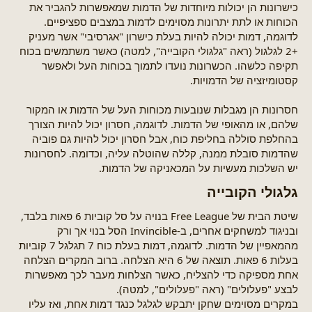
כישרונות הן יכולות מיוחדות של הדמות שמאפשרות להגביר את
הכוחות או לתת יתרונות מסוימים לדמות במצבים ספציפיים.
לדוגמה, דמות יכולה להיות בעלת כישרון "אגרסיבי" אשר מעניק
+2 לגלגול (ראה "גלגולי הקובייה", למטה) כאשר משתמשים בכוח
תקיפה כלשהו. הכשרונות נועדו לתמוך בכוחות העל ולאפשר
קסטומיזציה של הדמויות.
חסרונות הן מגבלות שנובעות מכוחות העל של הדמות או המקור
שלהם, או מהאופי של הדמות. לדוגמה, חסרון יכול להיות הצורך
בהחלפת סוללה בחליפת כוח, אבל חסרון יכול להיות גם פוביה
שהדמות סובלת ממנה, קללה שהוטלה עליה, וכדומה. לחסרונות
יש השלכות מעשיות על המכאניקה של הדמות.
גלגולי הקובייה​
שיטת הבית של Free League בנויה על סל קוביות 6 פאות בלבד,
ובניגוד למשחקים אחרים, ב-Invincible הסל בנוי אך ורק
מהמאפיין של הדמות. לדוגמה, דמות בעלת כוח 7 תגלגל 7 קוביות
בעלות 6 פאות. תוצאה של 6 היא הצלחה. ברוב המקרים הצלחה
אחת מספיקה כדי להצליח, כאשר הצלחות מעבר לכך מאפשרות
לבצע "פעלולים" (ראה "פעלולים", למטה).
במקרים מסוימים שחקן יתבקש לגלגל כנגד דמות אחת, ואז עליו