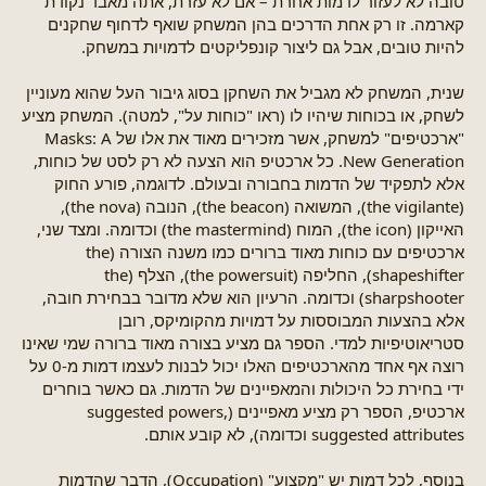
טובה לא לעזור לדמות אחרת – אם לא עזרת, אתה מאבד נקודת
קארמה. זו רק אחת הדרכים בהן המשחק שואף לדחוף שחקנים
להיות טובים, אבל גם ליצור קונפליקטים לדמויות במשחק.
שנית, המשחק לא מגביל את השחקן בסוג גיבור העל שהוא מעוניין
לשחק, או בכוחות שיהיו לו (ראו "כוחות על", למטה). המשחק מציע
"ארכטיפים" למשחק, אשר מזכירים מאוד את אלו של Masks: A
New Generation. כל ארכטיפ הוא הצעה לא רק לסט של כוחות,
אלא לתפקיד של הדמות בחבורה ובעולם. לדוגמה, פורע החוק
(the vigilante), המשואה (the beacon), הנובה (the nova),
האייקון (the icon), המוח (the mastermind) וכדומה. ומצד שני,
ארכטיפים עם כוחות מאוד ברורים כמו משנה הצורה (the
shapeshifter), החליפה (the powersuit), הצלף (the
sharpshooter) וכדומה. הרעיון הוא שלא מדובר בבחירת חובה,
אלא בהצעות המבוססות על דמויות מהקומיקס, רובן
סטריאוטיפיות למדי. הספר גם מציע בצורה מאוד ברורה שמי שאינו
רוצה אף אחד מהארכטיפים האלו יכול לבנות לעצמו דמות מ-0 על
ידי בחירת כל היכולות והמאפיינים של הדמות. גם כאשר בוחרים
ארכטיפ, הספר רק מציע מאפיינים (suggested powers,
suggested attributes וכדומה), לא קובע אותם.
בנוסף, לכל דמות יש "מקצוע" (Occupation), הדבר שהדמות