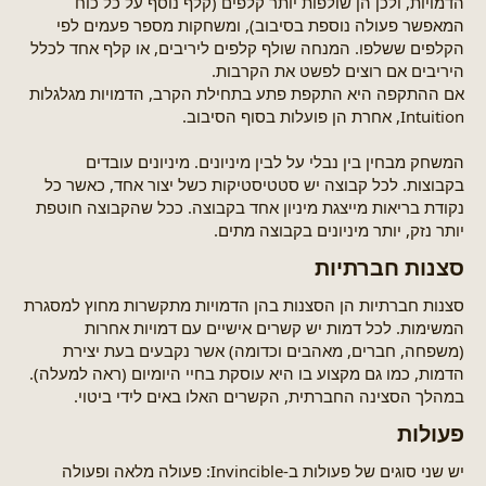
הדמויות, ולכן הן שולפות יותר קלפים (קלף נוסף על כל כוח
המאפשר פעולה נוספת בסיבוב), ומשחקות מספר פעמים לפי
הקלפים ששלפו. המנחה שולף קלפים ליריבים, או קלף אחד לכלל
היריבים אם רוצים לפשט את הקרבות.
אם ההתקפה היא התקפת פתע בתחילת הקרב, הדמויות מגלגלות
Intuition, אחרת הן פועלות בסוף הסיבוב.
המשחק מבחין בין נבלי על לבין מיניונים. מיניונים עובדים
בקבוצות. לכל קבוצה יש סטטיסטיקות כשל יצור אחד, כאשר כל
נקודת בריאות מייצגת מיניון אחד בקבוצה. ככל שהקבוצה חוטפת
יותר נזק, יותר מיניונים בקבוצה מתים.
סצנות חברתיות​
סצנות חברתיות הן הסצנות בהן הדמויות מתקשרות מחוץ למסגרת
המשימות. לכל דמות יש קשרים אישיים עם דמויות אחרות
(משפחה, חברים, מאהבים וכדומה) אשר נקבעים בעת יצירת
הדמות, כמו גם מקצוע בו היא עוסקת בחיי היומיום (ראה למעלה).
במהלך הסצינה החברתית, הקשרים האלו באים לידי ביטוי.
פעולות​
יש שני סוגים של פעולות ב-Invincible: פעולה מלאה ופעולה