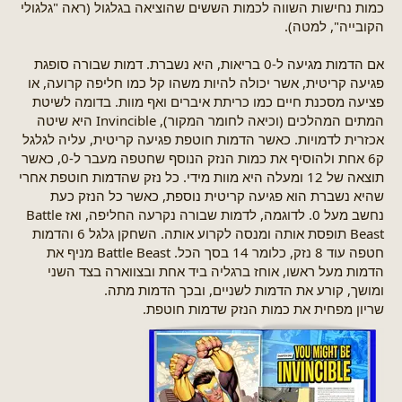
כמות נחישות השווה לכמות הששים שהוציאה בגלגול (ראה "גלגולי
הקובייה", למטה).
אם הדמות מגיעה ל-0 בריאות, היא נשברת. דמות שבורה סופגת
פגיעה קריטית, אשר יכולה להיות משהו קל כמו חליפה קרועה, או
פציעה מסכנת חיים כמו כריתת איברים ואף מוות. בדומה לשיטת
המתים המהלכים (וכיאה לחומר המקור), Invincible היא שיטה
אכזרית לדמויות. כאשר הדמות חוטפת פגיעה קריטית, עליה לגלגל
ק6 אחת ולהוסיף את כמות הנזק הנוסף שחטפה מעבר ל-0, כאשר
תוצאה של 12 ומעלה היא מוות מידי. כל נזק שהדמות חוטפת אחרי
שהיא נשברת הוא פגיעה קריטית נוספת, כאשר כל הנזק כעת
נחשב מעל 0. לדוגמה, לדמות שבורה נקרעה החליפה, ואז Battle
Beast תופסת אותה ומנסה לקרוע אותה. השחקן גלגל 6 והדמות
חטפה עוד 8 נזק, כלומר 14 בסך הכל. Battle Beast מניף את
הדמות מעל ראשו, אוחז ברגליה ביד אחת ובצווארה בצד השני
ומושך, קורע את הדמות לשניים, ובכך הדמות מתה.
שריון מפחית את כמות הנזק שדמות חוטפת.