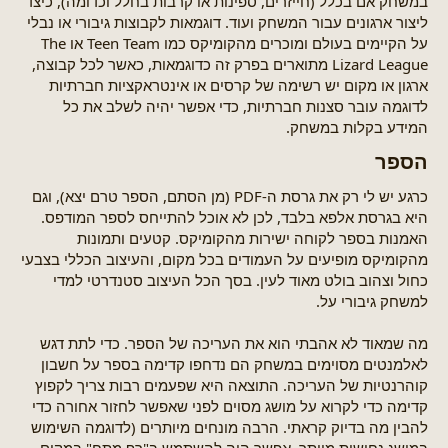
במשחק אם בכלל (חייזרים, ספינות או קרבות בחלל וכדומה), כיצד
ליצור ארגונים עבור המשחק ועוד. דוגמאות לקבוצות גיבורי או נבלי
על הקיימים בעולם ומוכרים מהקומיקס כמו Teen Team או The
Lizard League מתוארים בפרק זה כדוגמאות, כאשר לכל קבוצה,
ארגון או מקום יש רשימה של קרסים או אינטראקציות חברתיות
לדוגמה עובר סצנות חברתיות, כדי אפשר יהיה לשלב את כל
המידע בקלות במשחק.
הספר​
כרגע יש לי רק את גרסת ה-PDF (מן הסתם, הספר טרם יצא), וגם
היא בגרסת אלפא בלבד, לכן לא אוכל להתייחס לספר המודפס.
האמנות בספר לקוחה ישירות מהקומיקס. קטעים ותמונות
מהקומיקס מופיעים על העמודים בכל מקום, והעיצוב הכללי בצבעי
כחול וצהוב בולט מאוד לעין. בסך הכל העיצוב סטנדרטי למדי
למשחק גיבורי על.
מה שמאוד לא אהבתי הוא את העריכה של הספר. כדי לתת דגש
לאלמנטים מסוימים במשחק הם נדחפו קדימה בספר על חשבון
קוהרנטיות של העריכה. התוצאה היא שפעמים רבות צריך לקפוץ
קדימה כדי לקרוא על מושג מסוים לפני שאפשר לחזור אחורה כדי
להבין מה בדיוק קראתי. הרבה מונחים מיותרים (לדוגמה השימוש