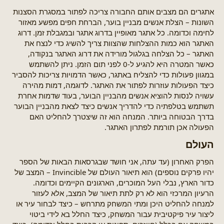
אתגרים הם מצבים אותם החבורה צריכה לפתור במסגרת הסצנות
השונות – הצלת אנשים מבניין בוער, הברחת חפים מפשע מאזור
לחימה וכדומה. כל אתגר מאופיין בדרוג אתגר ובמגבלת זמן. דרוג
האתגר הוא כמות ההצלחות שהצוות צריך להשיג כדי לנצח את
האתגר – כל הצלחה בגלגול מורידה את דרוג האתגר בנקודה,
כאשר המטרה היא להגיע ל-0 לפני תום הזמן. ניתן להשתמש
במגוון פעולות כדי להצליח באתגר, כאשר הדמויות צריכות להסביר
כיצד הפעולות עוזרות לפתור את האתגר. לדוגמה, דמות מהירה
עשויה לנסות להוציא אנשים מהבניין הבוער, בעוד שדמות אחרת
תשתמש בטלפתיה כדי להדריך אנשים כיצד לצאת מהבניין הבוער
בדרך הבטוחה ביותר. המנחה הוא זה שיצטרך להחליט האם
הפעולה אכן תורמת לפתרון האתגר.
העולם​
הפרק האחרון (עד עתה, אני חושד שבגרסאות הבאות של הספר
יהיו פרקים נוספים) הוא תיאור העולם של Invincible – המצב של
כדור הארץ, נבלי העל המוכרים, הארגונים הקיימים וכדומה.
הרעיון המרכזי הוא לא רק לתת תיאור של המצב, אלא לעזור
למנחה להחליט היכן ומתי המשחק מתרחש – כיצד לבחור עיר או
ליצור עיר פיקטיבית עבור המשחק, כיצד החלל בא לידי ביטוי