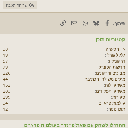
שליחת תגובה
Facebook
Bluesky
WhatsApp
דוא"ל
קישור
שיתוף:
קטגוריות תוכן
איי הסערה
38
גלגול גורלי
19
דרקוניקון
57
חדשות הפונדק
79
מבוכים ודרקונים
226
מילים משולחן הכתיבה
44
משחקי לוח
152
משחקי תפקידים
203
סקירות
299
עולמות פראיים
34
תוכן נוסף
12
התחילו לשחק עם פאת'פיינדר בעולמות פראיים