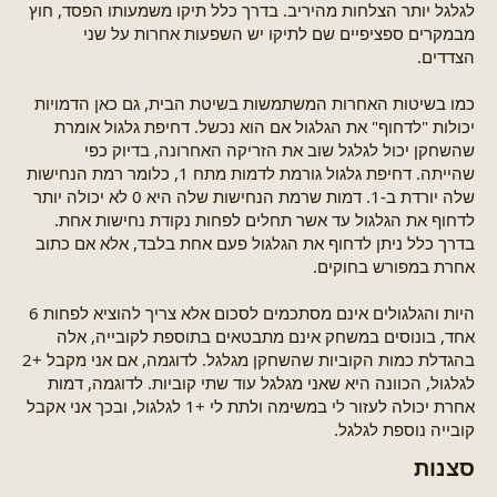
לגלגל יותר הצלחות מהיריב. בדרך כלל תיקו משמעותו הפסד, חוץ
מבמקרים ספציפיים שם לתיקו יש השפעות אחרות על שני
הצדדים.
כמו בשיטות האחרות המשתמשות בשיטת הבית, גם כאן הדמויות
יכולות "לדחוף" את הגלגול אם הוא נכשל. דחיפת גלגול אומרת
שהשחקן יכול לגלגל שוב את הזריקה האחרונה, בדיוק כפי
שהייתה. דחיפת גלגול גורמת לדמות מתח 1, כלומר רמת הנחישות
שלה יורדת ב-1. דמות שרמת הנחישות שלה היא 0 לא יכולה יותר
לדחוף את הגלגול עד אשר תחלים לפחות נקודת נחישות אחת.
בדרך כלל ניתן לדחוף את הגלגול פעם אחת בלבד, אלא אם כתוב
אחרת במפורש בחוקים.
היות והגלגולים אינם מסתכמים לסכום אלא צריך להוציא לפחות 6
אחד, בונוסים במשחק אינם מתבטאים בתוספת לקובייה, אלה
בהגדלת כמות הקוביות שהשחקן מגלגל. לדוגמה, אם אני מקבל +2
לגלגול, הכוונה היא שאני מגלגל עוד שתי קוביות. לדוגמה, דמות
אחרת יכולה לעזור לי במשימה ולתת לי +1 לגלגול, ובכך אני אקבל
קובייה נוספת לגלגל.
סצנות​