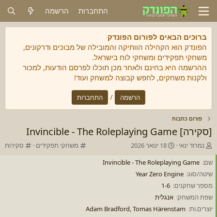
התחברות
הרשמה
ברוכים הבאים לפורום הפונדק
הפונדק הוא הקהילה הוותיקה והמובילה של מבוכים ודרקונים,
משחקי תפקידים ומשחקי לוח בישראל.
ההרשמה היא בחינם ולאחר מכן תוכלו לפרסם הודעות, למכור
ולקנות משחקים, לחפש קבוצה למשחק ועוד!
/
הרשמה
התחברות
פורום כתבות
[סקירה] Invincible - The Roleplaying Game
מ
ת
ק
ק
נמרוד ינאי
18 ינואר 2026
משחקי תפקידים
סקירות
ח
א
ט
ט
שם
ב
ר
Invincible - The Roleplaying Game
ג
ג
ר
י
ו
ו
שיטה/סוג
Year Zero Engine
/
ך
ר
ר
מספר שחקנים
1-6
ת
ה
י
י
ה
שפת המשחק
ת
אנגלית
ה
ה
נ
ח
יוצרים.ות
Adam Bradford, Tomas Härenstam
ו
ל