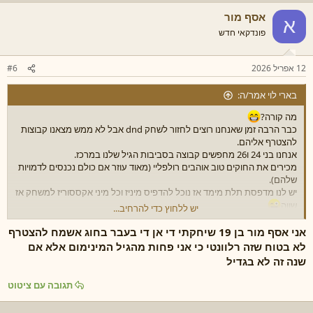
אסף מור
א
פונדקאי חדש
12 אפריל 2026
#6
בארי לוי אמר/ה:
מה קורה?
כבר הרבה זמן שאנחנו רוצים לחזור לשחק dnd אבל לא ממש מצאנו קבוצות
להצטרף אליהם.
אנחנו בני 24 ו26 מחפשים קבוצה בסביבות הגיל שלנו במרכז.
מכירים את החוקים טוב אוהבים רולפליי (מאוד עוזר אם כולם נכנסים לדמויות
שלהם).
יש לנו מדפסת תלת מימד אז נוכל להדפיס מיניז וכל מיני אקססוריז למשחק אז
שווה
יש ללחוץ כדי להרחיב...
מחפשים קבוצה נחמדה באווירה טובה וכיפית וכמובן מכבדת.
אני אסף מור בן 19 שיחקתי די אן די בעבר בחוג אשמח להצטרף
כרגע לא ממש יכולים לארח אבל אולי בהמשך נוכל
.
קיצור אם נשמע לכם מתאים דברו איתנו נשמח להכיר
לא בטוח שזה רלוונטי כי אני פחות מהגיל המינימום אלא אם
שנה זה לא בגדיל
תגובה עם ציטוט