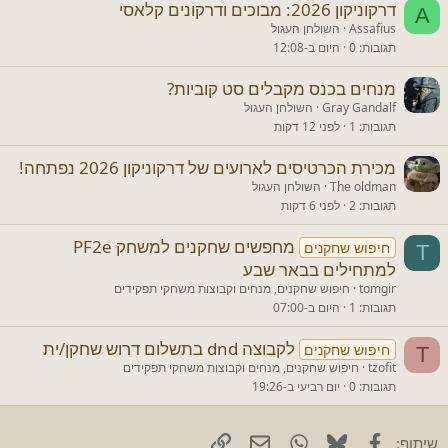
דרקוניקון 2026: מבוכים ודרקונים קלאסי
A
Assafius
השולחן העגול
תגובות
0
היום ב-12:08
מנחים בכנס מקבלים סט קוביות?
Gray Gandalf
השולחן העגול
תגובות
1
לפני 12 דקות
מכירת הכרטיסים לארועים של דרקוניקון 2026 נפתחה!
The oldman
השולחן העגול
תגובות
2
לפני 6 דקות
מחפשים שחקנים למשחק PF2e
חיפוש שחקנים
T
למתחילים בבאר שבע
tomgir
חיפוש שחקנים, מנחים וקבוצות משחקי תפקידים
תגובות
1
היום ב-07:00
לקבוצה dnd בתשלום דרוש שחקן/ית
חיפוש שחקנים
T
tzofit
חיפוש שחקנים, מנחים וקבוצות משחקי תפקידים
תגובות
0
יום רביעי ב-19:26
Facebook
Bluesky
WhatsApp
דוא"ל
קישור
שיתוף: