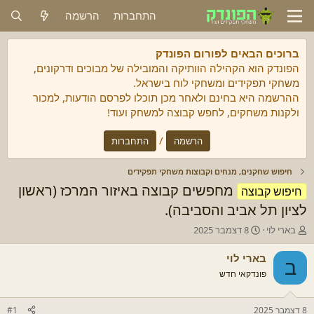
התחברות
הרשמה
ברוכים הבאים לפורום הפונדק
הפונדק הוא הקהילה הוותיקה והמובילה של מבוכים ודרקונים,
משחקי תפקידים ומשחקי לוח בישראל.
ההרשמה היא בחינם ולאחר מכן תוכלו לפרסם הודעות, למכור
ולקנות משחקים, לחפש קבוצה למשחק ועוד!
/
הרשמה
התחברות
חיפוש שחקנים, מנחים וקבוצות משחקי תפקידים
מחפשים קבוצה באיזור המרכז (ראשון
חיפוש קבוצה
לציון תל אביב והסביבה).
מ
ת
בארי לוי
8 דצמבר 2025
ח
א
ב
ר
בארי לוי
ב
ר
י
פונדקאי חדש
/
ך
ת
ה
ה
ת
8 דצמבר 2025
#1