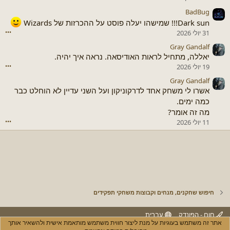
BadBug
Dark sun!!! שמישהו יעלה פוסט על ההכרזות של Wizards
31 יולי 2026
•••
Gray Gandalf
יאללה, מתחיל לראות האודיסאה. נראה איך יהיה.
19 יולי 2026
•••
Gray Gandalf
אשרו לי משחק אחד לדרקוניקון ועל השני עדיין לא הוחלט כבר
כמה ימים.
מה זה אומר?
11 יולי 2026
•••
חיפוש שחקנים, מנחים וקבוצות משחקי תפקידים
חום - הפונדק
עברית
אתר זה משתמש בעוגיות על מנת ליצור חווית משתמש מותאמת אישית ולהשאיר אותך
יצירת קשר
חוקים ותנאי שימוש
מדיניות הפרטיות
עזרה
R