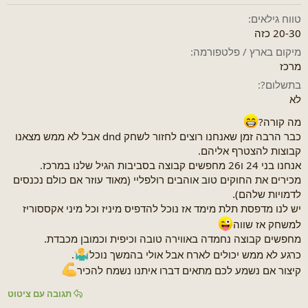
נ
ח
ו
ל
טווח גילאים
ש
ה
20-30 כזה
א
מיקום בארץ / פלטפורמה
מרכז
בתשלום?
לא
מה קורה?
כבר הרבה זמן שאנחנו רוצים לחזור לשחק dnd אבל לא ממש מצאנו
קבוצות להצטרף אליהם.
אנחנו בני 24 ו26 מחפשים קבוצה בסביבות הגיל שלנו במרכז.
מכירים את החוקים טוב אוהבים רולפליי (מאוד עוזר אם כולם נכנסים
לדמויות שלהם).
יש לנו מדפסת תלת מימד אז נוכל להדפיס מיניז וכל מיני אקססוריז
למשחק אז שווה
מחפשים קבוצה נחמדה באווירה טובה וכיפית וכמובן מכבדת.
כרגע לא ממש יכולים לארח אבל אולי בהמשך נוכל
.
קיצור אם נשמע לכם מתאים דברו איתנו נשמח להכיר
תגובה עם ציטוט