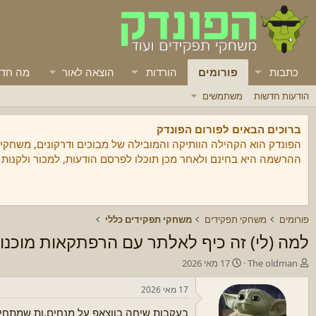
כתבות
פורומים
הורדות
הוצאה לאור
מה חד
הודעות חדשות
משתמשים
ברוכים הבאים לפורום הפונדק
הפונדק הוא הקהילה הוותיקה והמובילה של מבוכים ודרקונים, משחקי
ההרשמה היא בחינם ולאחר מכן תוכלו לפרסם הודעות, למכור ולקנות
פורומים
משחקי תפקידים
משחקי תפקידים כללי
למה (לי) זה כיף לאלתר עם הרפתקאות מוכנו
מ
ת
The oldman
17 מאי 2026
ח
א
ב
ר
17 מאי 2026
ר
י
בעקבות שיחה בווצאפ על מנחים.ות שמתחי
/
ך