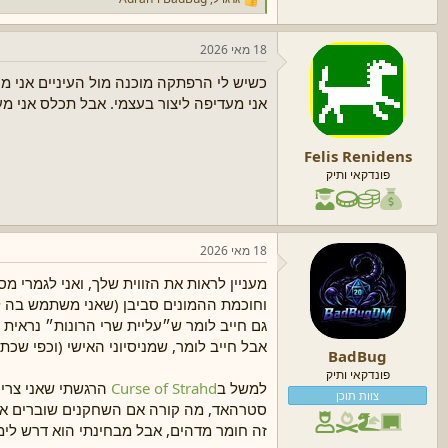
ר
ג
ש
18 מאי 2026
ו
ת
כשיש לי הרפתקה מוכנה מול העיניים אני מ
:
אני מעדיפה ליצור בעצמי. אבל תכלס אני מ
Felis Renidens
פונדקאי ותיק
18 מאי 2026
מעניין לראות את הזווית שלך, ואני לגמרי מ
וחוכמת ההמונים סביבן (שאני משתמש בה ל
גם חייב לומר ש״עליית שרי הרונות״ נראי
אבל חייב לומר, שמניסיוני האישי (וכפי שכת
BadBug
פונדקאי ותיק
למשל ב
Curse of Strahd
הרגשתי שאני צריך
צוות תוכן
סטרהאד, מה קורה אם השחקנים שוברים את ה
זה חומר מדהים, אבל מבחינתי הוא דרש לימוד כמעט 