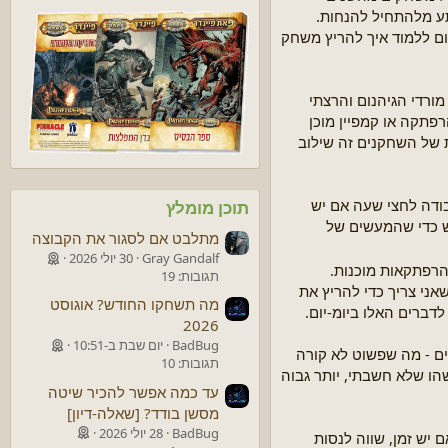
תע מלהתחיל להנחות.
ם ללמוד איך להריץ משחק
 מורדי הגיהנום והרצתי
או מבוכים ודרקונים 5). עבורי להשתמש בהרפתקה או קמפיין מוכן
 של השחקנים זה שילוב
ודה לחצי שעה אם יש
תוכן מומלץ
ש כדי שהמעשים של
מתלבט אם לסגור את הקבוצה
Gray Gandalf
30 יולי 2026
הרפתקאות מוכנות.
תגובות: 19
שאני צריך כדי להריץ את
מה תשחקו החודש? אוגוסט
דברים האלו ביומ-יום.
2026
BadBug
יום שבת ב-10:51
ים - מה שפשוט לא קורה
תגובות: 10
הו שלא חשבתי, יותר גבוה
עד כמה אפשר להכיר שיטה
מסשן בודד? [שאלה-דיון]
BadBug
28 יולי 2026
 יש זמן, שווה לנסות