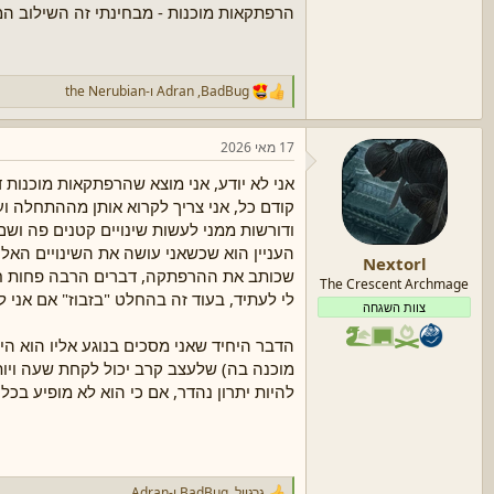
הרפתקאות מוכנות - מבחינתי זה השילוב ה
BadBug
,
Adran
ו-
the Nerubian
ר
ג
ש
17 מאי 2026
ו
ת
אני לא יודע, אני מוצא שהרפתקאות מוכנות
:
קודם כל, אני צריך לקרוא אותן מההתחלה וע
ודורשות ממני לעשות שינויים קטנים פה ושם
העניין הוא שכשאני עושה את השינויים האל
Nextorl
שכותב את ההרפתקה, דברים הרבה פחות 
The Crescent Archmage
לי לעתיד, בעוד זה בהחלט "בזבוז" אם אני
צוות השגחה
הדבר היחיד שאני מסכים בנוגע אליו הוא הי
מוכנה בה) שלעצב קרב יכול לקחת שעה ויו
להיות יתרון נהדר, אם כי הוא לא מופיע בכ
גרגויל
,
BadBug
ו-
Adran