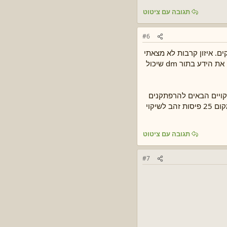
תגובה עם ציטוט
#6
 ספר יש לה את זה בספר חוקים. איזון קרבות לא מצאתי
דרך מדוייקת לעשות זאת מאשר להריץ לעצמי משחק קרב solo. אך זה לוקח שעות לעשות זאת. ולוקח בחשבון שיש לי את הידע בתור dm שיכול
קויים הבאים להרפתקנים
אם הם יבלו סשן שלם לחקור את העיר בשביל השודד שגונב לו שיקויים. ואז השחקנים יכולים לבזבז 10 פיסות זהב במקום 25 פיסות זהב לשיקוי
תגובה עם ציטוט
#7