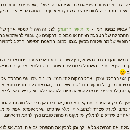
ה רלוונטי במיוחד בעיניי גם למי שלא הנחה מעולם, שלעתים קרובות נר
ים בתחביב שולחות אנשים לשחק במועדון/חנות/חוג כזה או אחר במקו
 עכשיו במימון המון -
עליית שרי הרונות
) ולפני זה היה לי קמפיין ארוך של
משחקים עם הרפתקאות נוספות (כמו ערכת ההתחלה של הטבעת האחת 
 חופשי של מה שקורה בסשן עצמו וכמובן התאמת הסיפור והרקע לדמויות
 מאוד זמן בהכנה למשחק, בין עשר דקות אם אני מגיע הביתה אחרי העב
ך הסשן אני תמיד משתדל לזרום עם השחקנים וגם לתעד מה קרה במפג
ב
, אני בהחלט עצלן - אבל במקום להשתמש בשיטה שלו, אני מתבסס על 
 סיפור מוכן, כל הרקע והדב"שים שאני צריך, וגם את כל הנתונים והמידע 
ות, לחפש יריבים או להמציא מפות. לא שאני לא רוצה, פשוט אין לי זמן ל
 איך להריץ ולשפר הרפתקאות מוכנות, אז נוצר כאן מצב של חוכמת ההמונ
תב, לא רק שצריך לכתוב אותן, אלא שהסיכוי שאני אופתע ואפול על מש
אחרים שיודעים להמליץ על מקומות פחות טובים ואיך להתמודד איתם.
ה. אם הנחית אבל אין לך זמן להכין את המשחק, גם אותו דבר. אפילו אם