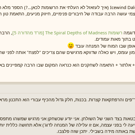
אותו דבר עם Icewind Dale: Rime of the Frostmaiden (איך לעזאזל לא העלתי את הרשומות לכאן.
 sandbox, מצאתי את עצמי עושה הרבה עבודה של חיבורים פנימיים, חיזוק מניעים, התאמת 
דוגמה
רשומות The Spiral Depths of Madness [מו"ד מהדורה 5]
, הרבה
ט בתוך מאות עמודים.
באופן שבו המוח של המנחה עובד
 עומס, ויש כאלה שדווקא מרגישים שהם צריכים "לפצח" אותה לפני שהם
+ אלתור + התאמה לשחקנים הוא כנראה המקום שבו הרבה קמפיינים באמ
ים והרפתקאות קצרות. בכנות, חלק גדול מהכיף עבורי הוא התכנון מרא
תבטאות בצד השני של השולחן. אני יודע שכשחקן אני מרגיש שמשהו מתפ
ה לי בפני עצמה, אם זו עלילה של המנחה לדוג') אלא תחושה כללית יותר
גשת באותה מידה בשבילי. יתכן שזה פלצבו.