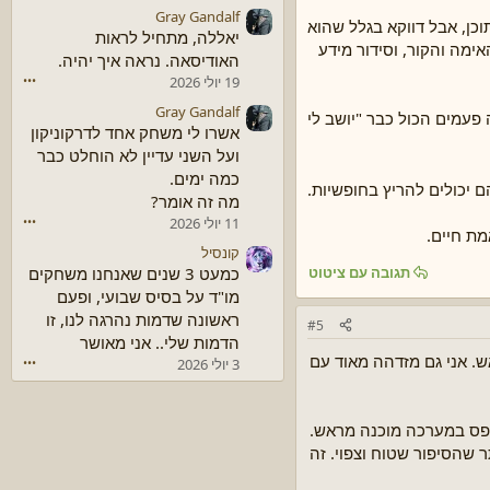
Gray Gandalf
..?) הספר מלא תוכן, אבל דווקא בגלל שהוא
יאללה, מתחיל לראות
טון האימה והקור, וסידור מידע
האודיסאה. נראה איך יהיה.
19 יולי 2026
•••
Gray Gandalf
 פעמים הכול כבר "יושב לי
אשרו לי משחק אחד לדרקוניקון
ועל השני עדיין לא הוחלט כבר
כמה ימים.
 יכולים להריץ בחופשיות.
מה זה אומר?
11 יולי 2026
•••
ת חיים.
קונסיל
תגובה עם ציטוט
כמעט 3 שנים שאנחנו משחקים
מו"ד על בסיס שבועי, ופעם
ראשונה שדמות נהרגה לנו, זו
#5
הדמות שלי.. אני מאושר
ש. אני גם מזדהה מאוד עם
3 יולי 2026
•••
ספס במערכה מוכנה מראש.
 שהסיפור שטוח וצפוי. זה