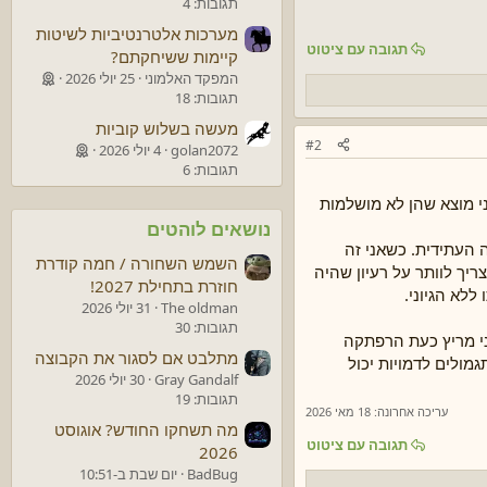
תגובות: 4
מערכות אלטרנטיביות לשיטות
תגובה עם ציטוט
קיימות ששיחקתם?
המפקד האלמוני
25 יולי 2026
תגובות: 18
מעשה בשלוש קוביות
#2
golan2072
4 יולי 2026
תגובות: 6
ני מוצא שהן לא מושלמות
נושאים לוהטים
 העתידית. כשאני זה
השמש השחורה / חמה קודרת
צריך לוותר על רעיון שהיה
חוזרת בתחילת 2027!
לא הגיוני.
The oldman
31 יולי 2026
תגובות: 30
אני מריץ כעת הרפתקה
מתלבט אם לסגור את הקבוצה
תגמולים לדמויות יכול
Gray Gandalf
30 יולי 2026
תגובות: 19
עריכה אחרונה:
18 מאי 2026
מה תשחקו החודש? אוגוסט
תגובה עם ציטוט
2026
BadBug
יום שבת ב-10:51