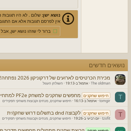
15
tify text
יצי
Courier New
כותרת 3
18
Georgia
נושא ישן:
שלום . לא היו תגובות
22
אין לפרסם תגובות אלא אם התגובה
Tahoma
26
Times New Roman
ברור לי שזהו נושא ישן, אבל 
Trebuchet MS
Verdana
נושאים חדשים
מכירת הכרטיסים לארועים של דרקוניקון 2026 נפתחה!
The oldman
אתמול ב-19:13
השולחן העגול
מחפשים שחקנים למשחק PF2e למתחילים בבאר שבע
חיפוש שחקנים
T
tomgir
אתמול ב-16:13
חיפוש שחקנים, מנחים וקבוצות משחקי תפקידים
לקבוצה dnd בתשלום דרוש שחקן/ית
חיפוש שחקנים
T
tzofit
יום רביעי ב-19:26
חיפוש שחקנים, מנחים וקבוצות משחקי תפקידים
קבוצת שחנים מתחילים מחפשים מדריך פר
חיפוש מנחה