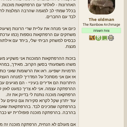
ת
ה
האחרונות - לאלתר עם הרפתקאות מוכנות. ז
ה
ת
בכלל שמתי לב למגמה שהרבה המלצות לחדש
נ
ח
לבד עם החברים.
The oldman
ו
ל
ש
ה
The Rainbow Archmage
כיום אני מנחה את עליית שרי הרונות (שיעול,
א
צוות השגחה
כבסיס למשחק הביתי שלי, ביחד עם אילתור
מנצח.
בזכות ההרפתקאות המוכנות אני משקיע מעט
משהו משמעותי בסשן הקרוב. מאידך, במהל
הדמויות ישפיעו. ראו את הרשומות שאני כות
אז אם אני מסתכל על המדריך למנחה העצלן
היתרונות הם אדירים בעיניי - הם מגיעים עם
ההרפתקה עצמה. אני לא צריך כמעט לאזן קרב
הרפתקאה מוכנה נותנת לי בדיוק את זה.
עוד יתרון שקל לקרוא סקירות וגם טיפים על
בהרפתקה שמכינים לבד. בהרפתקאות שאני כו
בהרבה. בהרפתקה מוכנה פופולרית יש כבר 
אם מעולם לא הנחית, הרפתקה מוכנה זה מעול