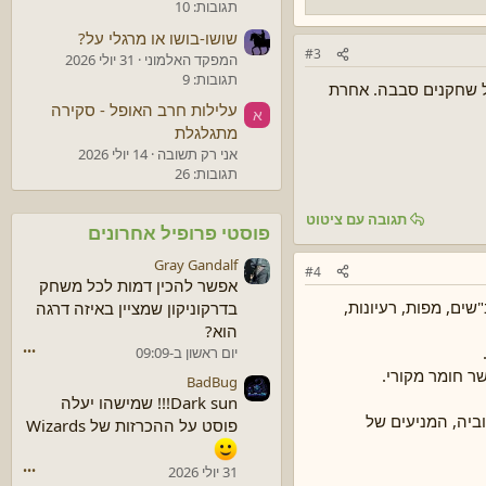
תגובות: 10
שושו-בושו או מרגלי על?
#3
המפקד האלמוני
31 יולי 2026
תגובות: 9
של שחקנים סבבה. אחרת
עלילות חרב האופל - סקירה
א
מתגלגלת
אני רק תשובה
14 יולי 2026
תגובות: 26
תגובה עם ציטוט
פוסטי פרופיל אחרונים
Gray Gandalf
#4
אפשר להכין דמות לכל משחק
שים, מפות, רעיונות,
בדרקוניקון שמציין באיזה דרגה
הוא?
יום ראשון ב-09:09
•••
ר חומר מקורי.
BadBug
Dark sun!!! שמישהו יעלה
ביה, המניעים של
פוסט על ההכרזות של Wizards
31 יולי 2026
•••