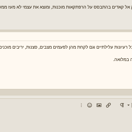
 אל קאדים בהתבסס על הרפתקאות מוכנות, ומוצא את עצמי לא מעז ממש
 רעיונות עלילתיים וגם לקחת מהן לפעמים מצבים, סצנות, יריבים מוכנים
במלואה.
שמאל
מה ממוספרת
ור טקסט
סגנון פסקה
הוספת קישור
הוספת תמונה
סמיילים
אפשרויות נוספות...
רכז
 1
מת תבליטים
ין
סת פסקה