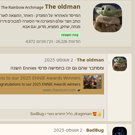
ש
נ
The oldman
The Rainbow Archmage
ו
כ
ת
המייסד והאחראי על הפונדק - האתר, ההוצאה לאור, ה
ת
:
ב
כותב ויוצר עולם המערכה איי הסערה למבוכים ודרק
ע
מנחה, שחקן, ממציא, מדען, וגם אבא
ל
צוות השגחה
י
הודעות
26,226
נק"ן פורום
4,872
ד
י
The oldman
2 אוגוסט 2025
ומסתבר שהם גם זכו בחמישה פרסי Ennies השנה
ons to our 2025 ENNIE Awards Winners
gratulations to our 2025 ENNIE Awards winners!
www.chaosium.com
dragonian
,
כליל החורש נאורי
ו-
BadBug
ר
ג
ש
BadBug
2 אוגוסט 2025
ו