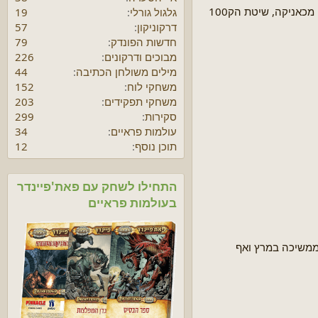
י
הדגש בחגיגות הוא על שלושת קווי המוצרים העיקריים שלה - קריאתו של קתולהו, Runequest ופנדרגון, שכולם משתמשים בוריאציות של אותה מכאניקה, שיטת הק100
גלגול גורלי
19
ה
דרקוניקון
57
חדשות הפונדק
79
מבוכים ודרקונים
226
מילים משולחן הכתיבה
44
משחקי לוח
152
משחקי תפקידים
203
סקירות
299
עולמות פראיים
34
תוכן נוסף
12
התחילו לשחק עם פאת'פיינדר
בעולמות פראיים
 ממשיכה במרץ ואף