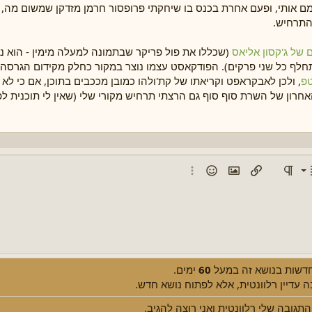
ם אותי, ופעם אחרת בכנס בו שיחקתי פרופסור חרמן מזדקן שמשום מה, ל
התרחיש.
של ג'קסון אליאס
(שכללו את פול פריקר שבתמונה למעלה מימין - הוא 
תחלף כל שני פרקים). הפודקאסט עצמו נוצר במקור כחלק מקידום הגרס
טפ
, ולכן לאבקראפט וקריאתו של קת'ולהו כמובן מככבים בתוכן, אם כי לא 
חרון של השרת סוף סוף גם הרצתי תרחיש מקורי שלי (שאין לי תוכנית לפ
שמאל
מה ממוספרת
ור טקסט
סגנון פסקה
הוספת קישור
הוספת תמונה
סמיילים
אפשרויות נוספות...
רכז
 1
מת תבליטים
ין
סת פסקה
Jus
את פסקה
 חדשות בנושא זה במעל
60
ימים.
 עדיין רלוונטית, אלא לפתוח נושא חדש.
התגובה שלי רלוונטית ואני רוצה להגיב.