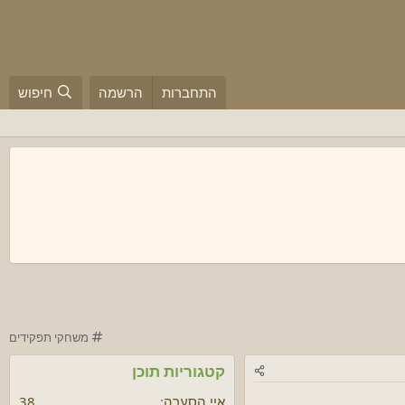
התחברות
הרשמה
חיפוש
ק
משחקי תפקידים
ט
קטגוריות תוכן
ג
ו
איי הסערה
38
ר