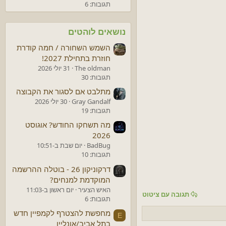
תגובות: 6
נושאים לוהטים
השמש השחורה / חמה קודרת
חוזרת בתחילת 2027!
The oldman
31 יולי 2026
תגובות: 30
מתלבט אם לסגור את הקבוצה
Gray Gandalf
30 יולי 2026
תגובות: 19
מה תשחקו החודש? אוגוסט
2026
BadBug
יום שבת ב-10:51
תגובות: 10
דרקוניקון 26 - בוטלה ההרשמה
המוקדמת למנחים?
האיש הצעיר
יום ראשון ב-11:03
תגובה עם ציטוט
תגובות: 6
מחפשת להצטרף לקמפיין חדש
E
בתל אביב/אונליין