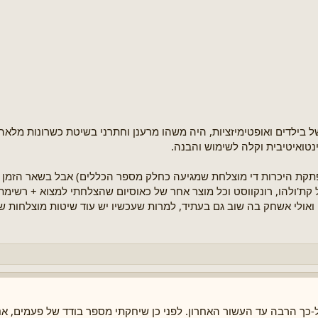
י מו"ד3 ומטחנה אינסופית של בילדים ואופטימיזציות, היה משהו מרענן וחתרני בשיטת כשרונו
פתקת היכרות די מוצלחת שמגיעה כחלק מספר הכללים) אבל בשאר הזמ
קת'ולהו, רונקווסט וכל מוצר אחר של כאוסיום שהצלחתי למצוא + רשי
ואולי אשחק בה שוב גם בעתיד, למרות שעכשיו יש עוד שיטות מוצלחות שמ
-כך הרבה עד העשור האחרון. לפני כן שיחקתי מספר בודד של פעמים, אני