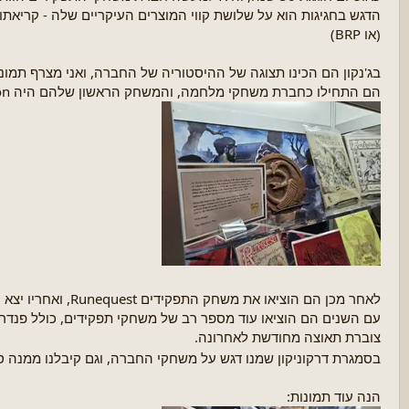
ת
ה
ה
ת
(או BRP)
נ
ח
ו
ל
בג'נקון הם הכינו תצוגה של ההיסטוריה של החברה, ואני מצרף תמונו
ש
ה
הם התחילו כחברת משחקי מלחמה, והמשחק הראשון שלהם היה White bear & Red Moon
א
לאחר מכן הם הוציאו את משחק התפקידים Runequest, ואחריו יצא קריאתו של קתולהו.
עם השנים הם הוציאו עוד מספר רב של משחקי תפקידים, כולל פנדרג
צוברת תאוצה מחודשת לאחרונה.
בסמגרת דרקוניקון שמנו דגש על משחקי החברה, וגם קיבלנו ממנה 
הנה עוד תמונות: