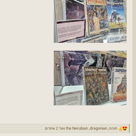
תוהה
,
dragonian
,
the Nerubian
ועוד 2 אחרים
ר
ג