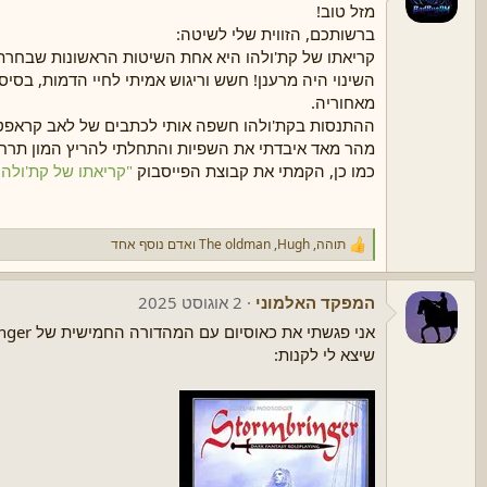
ת
מזל טוב!
:
ברשותכם, הזווית שלי לשיטה:
קריאתו של קת'ולהו היא אחת השיטות הראשונות שבחרתי לנ
השינוי היה מרענן! חשש וריגוש אמיתי לחיי הדמות, בסי
מאחוריה.
ההתנסות בקת'ולהו חשפה אותי לכתבים של לאב קראפט
מהר מאד איבדתי את השפיות והתחלתי להריץ המון תרחיש
כמו כן, הקמתי את קבוצת הפייסבוק
"קריאתו של קת'ולה
תוהה
,
Hugh
,
The oldman
ואדם נוסף אחד
ר
ג
ש
המפקד האלמוני
2 אוגוסט 2025
ו
ת
:
שיצא לי לקנות: