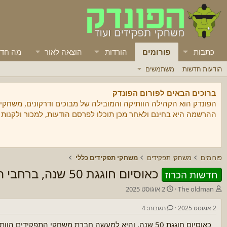
כתבות
פורומים
הורדות
הוצאה לאור
מה חד
הודעות חדשות
משתמשים
ברוכים הבאים לפורום הפונדק
הפונדק הוא הקהילה הוותיקה והמובילה של מבוכים ודרקונים, משחקי
ההרשמה היא בחינם ולאחר מכן תוכלו לפרסם הודעות, למכור ולקנות
פורומים
משחקי תפקידים
משחקי תפקידים כללי
כאוסיום חוגגת 50 שנה, ברחבי העולם, בג'נקון ובדרקוניקון
חדשות הכרוז
מ
ת
The oldman
2 אוגוסט 2025
ח
א
ב
ר
2 אוגוסט 2025
תגובות: 4
ר
י
כאוסיום חוגגת 50 שנה, והיא למעשה חברת משחקי התפקידים הוותיקה בעולם!
/
ך