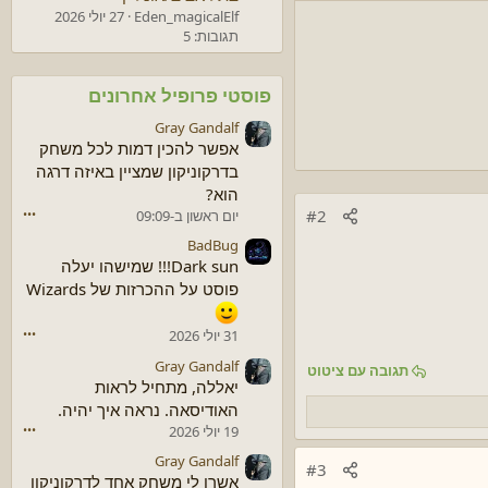
Eden_magicalElf
27 יולי 2026
תגובות: 5
פוסטי פרופיל אחרונים
Gray Gandalf
אפשר להכין דמות לכל משחק
בדרקוניקון שמציין באיזה דרגה
הוא?
#2
יום ראשון ב-09:09
•••
BadBug
Dark sun!!! שמישהו יעלה
פוסט על ההכרזות של Wizards
31 יולי 2026
•••
Gray Gandalf
תגובה עם ציטוט
יאללה, מתחיל לראות
האודיסאה. נראה איך יהיה.
19 יולי 2026
•••
Gray Gandalf
#3
אשרו לי משחק אחד לדרקוניקון