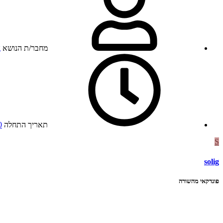
מחבר/ת הנושא
g
תאריך התחלה
30 ד
S
solig
פונדקאי מהשורה