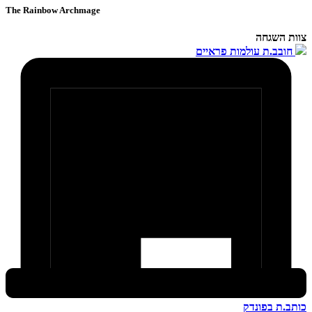
The Rainbow Archmage
צוות השגחה
חובב.ת עולמות פראיים
כותב.ת בפונדק