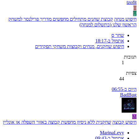
tzofit
T
ש
חיפוש מנחה
קבוצת שחנים מתחילים מחפשים מדריך פרילנסר למשחק
הראשון שלנו (בתשלום למנחה)
שחר ס
אתמול ב-18:17
חיפוש שחקנים, מנחים וקבוצות משחקי תפקידים
תגובות
1
צפיות
44
היום ב-06:55
BadBug
M
חיפוש קבוצה
שחקנית ללא ניסיון מחפשת קבוצה באזור השפלה או אונליין
MarinaLevy
אתמול ב-09:43