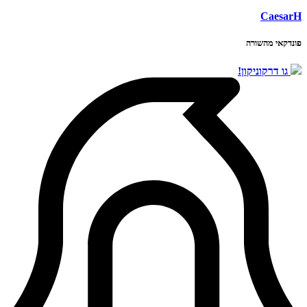
CaesarH
פונדקאי מהשורה
גו דרקוניקון!