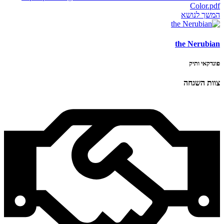
Color.pdf
המשך לנושא
the Nerubian
פונדקאי ותיק
צוות השגחה