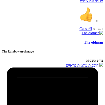
תגובה עם ציטוט
רגשות:
CaesarH
The oldman
The Rainbow Archmage
צוות השגחה
חובב.ת עולמות פראיים