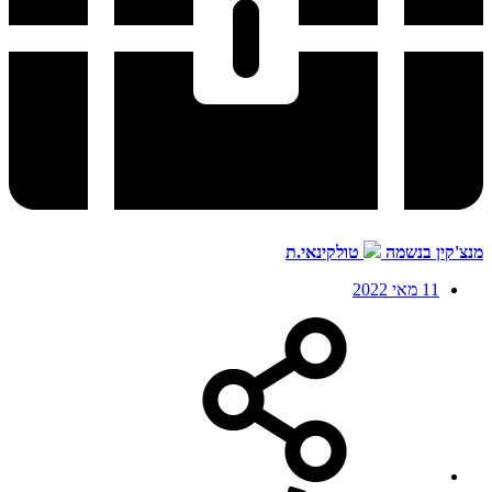
מנצ'קין בנשמה
טולקינאי.ת
11 מאי 2022