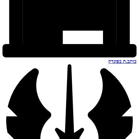
כותב.ת בפונדק