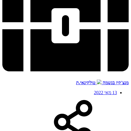
מנצ'קין בנשמה
טולקינאי.ת
13 מאי 2022