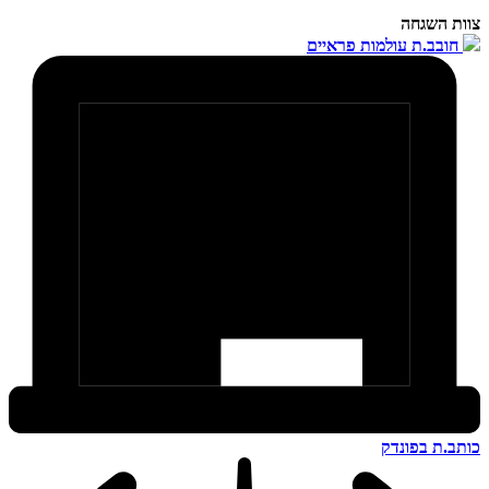
צוות השגחה
חובב.ת עולמות פראיים
כותב.ת בפונדק