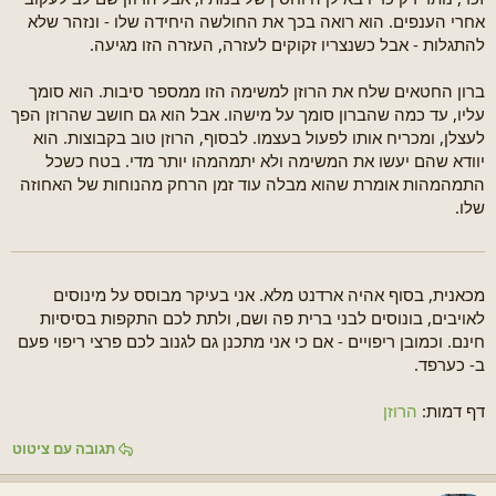
אחרי הענפים. הוא רואה בכך את החולשה היחידה שלו - ונזהר שלא
להתגלות - אבל כשנצריו זקוקים לעזרה, העזרה הזו מגיעה.
ברון החטאים שלח את הרוזן למשימה הזו ממספר סיבות. הוא סומך
עליו, עד כמה שהברון סומך על מישהו. אבל הוא גם חושב שהרוזן הפך
לעצלן, ומכריח אותו לפעול בעצמו. לבסוף, הרוזן טוב בקבוצות. הוא
יוודא שהם יעשו את המשימה ולא יתמהמהו יותר מדי. בטח כשכל
התמהמהות אומרת שהוא מבלה עוד זמן הרחק מהנוחות של האחוזה
שלו.
מכאנית, בסוף אהיה ארדנט מלא. אני בעיקר מבוסס על מינוסים
לאויבים, בונוסים לבני ברית פה ושם, ולתת לכם התקפות בסיסיות
חינם. וכמובן ריפויים - אם כי אני מתכנן גם לגנוב לכם פרצי ריפוי פעם
ב- כערפד.
דף דמות:
הרוזן
תגובה עם ציטוט