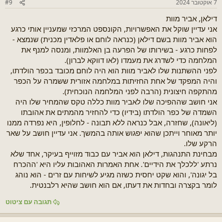
7 אוקטובר 2024
#9
דילאן, אביר מוות
אני עדיין שוקל את האפשרויות, הקונספט המרכזי שמעניין אותי כרגע
הוא אביר מוות בשם דילאן (כנראה לוחם או פלאדין מכנית) שנמצא -
לפחות כרגע - בשירותו של הפרעה בן האלמוות, ומנסה למנף את
המלחמה כדי לשדרג את מעמדו (לאו דווקא לברון).
לפני ההשתנות שלו לאביר מוות הוא היה לוחם מכובד בכפר הולדתו,
והיה המפקד של אחת החזיתות במלחמה אזורית ששמרה על הכפר
מהתקפה חיצונית (הרבה לפני המלחמה הנוכחית).
אני חושב שההפיכה שלו לאביר מוות כללה טקס שהמחיר שלו היה
השמדה של כפר הולדתו (בידיו) כדי להחזיר מהמתים את אהובתו
(ליאונה), שחזרה, אבל כנראה ללא תבונה - לחלופין, היא נפרדה ממנו
יותר מאוחר וייתכן שהוא יפגוש אותה בהמשך. אני עדיין חושב על שאר
הרקע שלו.
מבחינת התנהגות, דילאן הוא אביר עם כבוד מזוייף בעיקר, אחד שלא
נרתע 'ללכלך את הידיים'. אחת האמרות האהובות עליו היא 'ההכרח
בל יגונה', והוא שקט יחסית כשזה מגיע לשיחות עם זרים - הוא נוהג
לומר בקצרה ובחדות את דעתו, אם הוא חושב שהיא רלבנטית.
תגובה עם ציטוט