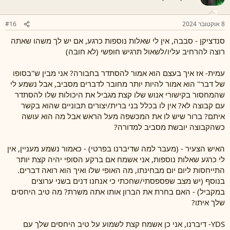
8 אוקטובר 2024
#16
סנדציקן - סבבה, אין לי שאלות נוספות כרגע, אם יש לך משהו שאתה
רוצה להרחיב עליו/לשאול תרגיש חופשי (לא חובה)
עמית- אז איך בעצם הוא אמור להסתדר בחבורה? אני מבין ש"בסופו
של דבר" הוא אמור להיות יותר מחובר לדברים מסביב, אבל נשמע לי
שהמחסור בקישורי אנוש שלו קצת מגביל את היכולות שלו להסתדר
עם קבוצה לא? אין לו בכלל בני ברית/יצורים תבוניים שהוא בקשר
איתם? ברור שיש לו את המכשפה מעל הראש אבל מה הוא עושה
כשהקבוצה יובשת מסביב למדורה?
האיש הצעיר - (מעבר למה שדיברנו בפרטי) - כאמור נשמע מעניין, אין
לי כרגע שאלות נוספות, אני אשמח אם ברקע הסופי יהיה קצת יותר
התייחסות ליום יום מבחינתו, מה האופי שלו ואיך הוא רואה דברים.
בנוסף (יש מצב שפספסתי/שחכתי כי אנחנו דנים בשני ערוצים
במקביל) - האם בחרת את הברון אותו אתה משרת? מה טיב היחסים
שלך איתו?
YDS- דיברנו, אני כן אשמח קצת לשמוע על טיב היחסים שלך עם