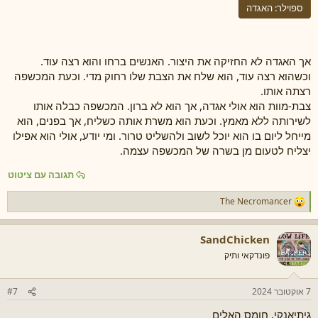
ספוילר:
האגדה
אך האגדה לא החזיקה את היצור. האנשים ברחו והוא רצה עוד.
וכשהוא רצה עוד, הוא שלח את הצבת שלו רחוק מדי. וכעת המכשפה
רצתה אותו.
צבת-מוות הוא אולי אגדה, אך הוא לא ברון. המכשפה כבלה אותו
לשירותה ללא מאמץ. וכעת הוא משרת אותה כשליח, אך בפנים, הוא
מייחל ליום בו הוא יוכל לשוב ולהשליט טרור. ומי יודע, אולי הוא אפילו
יצליח לטעום מן בשרה של המכשפה עצמה.
תגובה עם ציטוט
The Necromancer
ר
ג
ש
SandChicken
ו
ת
פונדקאי ותיק
:
7 אוקטובר 2024
#7
גיתיאנקי, חומס האלים