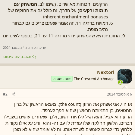
הרקעים והכוחות מאושרים. (שימו לב,
המשחק עם
ת'מות ורקעים
) על הדרך, זה כולל גם את חחוקים של
inherent enchantment bonuses
דמויות בדרגה 11, זה אומר שאתם צריכים גם לבחור
נתיב מופת.
התוכנית היא שהמשחק ירוץ מדרגה 11 עד 21, בכפוף לשינוייום
עריכה אחרונה:
4 נובמבר 2024
תגובה עם ציטוט
Nextorl
The Crescent Archmage
צוות השגחה
6 אוקטובר 2024
#2
אז היי, אני אשחק את הרוזן (the count). צאצאו הראשון של ברון
החטאים, בן התמותה הראשון שהוא הפך לערפד.
הרוזן הוא אציל, והוא רגיל ללהיות חשוב, ולכך שאחרים עושים בשבילו
דברים. הלשון החלקה שלו עוזרת לו עם זה- והוא יודע על אילו נקודות
ללחוץ כדי לגרום לאנשים לשרת אותו. זה לא אומר שהוא לא מוכן