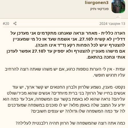
liorgonen3
פונדקאי ותיק
13 אוקטובר 2024
#20
הערה כללית - מאחר ונראה שאנחנו מתקדמים אני מעדכן על
דדליין לא קשיח ל27.10. אני אשמח שעד אז כל מי שמעוניין
להצטרף יגיש לכל הפחות רקע (ד"ד אינו חובה).
אם מישהו מעוניין להצטרף ולא יספיק עד ל27.10 אפשר לעדכן
אותי ונחכה בהתאם.
עמית - אין לי הערות נוספות כרגע, אם יש משהו שאתה רוצה להרחיב
עליו תרגיש חופשי.
נקסט- מענין, נשמע שלרוזן ולברון החטאים יש קשר ארוך, יש עוד
אנשים בחייו של הרוזן? בני ברית מיוחדים? אנשים שהוא מכיר/שולט
עליהם? נראה שהוא לא באמת בקשר עם המשפחה, אבל עד כמה הוא
יודע על המצב שלה באופן מלא? יש לו סוכנים במשפחה שמעדכנים
לו? עד כמה המשפחה שלו גדולה? יש ענפים חשובים?
כמה אתה רוצה שהמשפחה של הרוזן תהיה רלבנטית לעלילה?