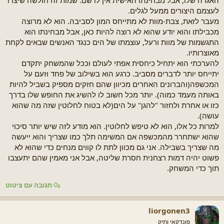
לעצמם היצורים ממעל לגלים.
מעבר לזאת, צבת-מוות לא מתייחס המון לסביבה. הוא לא מרוצה
מכבילתו והוא יודע שהוא לא רוצה להיות כאן, אבל מבחינתו הוא
התגשמות של מוות ורעל, עוצמתו של הים כנגד האנשים שבאים לקחת
מאוצרותיו.
להערכתי הוא יתחיל כיחסית אפתי לעולם וככל שהמשחק יתקדם
יתייחס יותר לדברים מסביב. כרגע הוא בשילוב של פחד וזעם על
המכשפה(והברונים האחרים מכיוון שהם חזקים מספיק בשביל להיות
באותה מעמד כמוה). יותר מכל חשוב לו להשיג את החופש שלו בדרך
כזו או אחרת ולחזור "להגן" על הים(לא בטוח לחלוטין שזה מה שהוא
עושה).
למרות כל אלו, הוא לא טיפש לחלוטין. הוא מודע לזה שיש יותר סיכוי
שהוא ישתחרר מהמכשפה אם המשימה תלך כמו שצריך והוא ייעשה
מה שצריך בשבילה. אני גם מכוון לתת לו קווים מנחים כדי שהוא לא
פשוט יהיה דמות רצחנית חסרת שליטה, אבל אני מאמין שהם יתעצבו
תוך כדי המשחק.
תגובה עם ציטוט
liorgonen3
פונדקאי ותיק