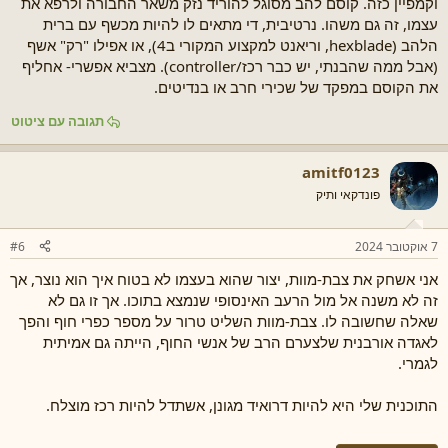
וקמפיין כזה. קוסם להב מסוגל להוריד נזק משאר החבורה ולרפא את
עצמו, זה גם משהו. נרטיבית, די מתאים לו להיות מכשף עם ברית
הלהב (hexblade, וריאנט למקצוע המקורי ב4), או אפילו "רק" אשף
(אבל ממה שהבנתי, יש כבר רכז/controller). מצביא אפשרי- אחליף
את הקוסם במפקד של שכירי חרב או בנדיטים.
תגובה עם ציטוט
amitf0123
פונדקאי ותיק
7 אוקטובר 2024
#6
אני אשחק את צבת-מוות, יצור שהוא בעצמו לא בטוח איך הוא נוצר, אך
זה לא משנה אל מול הרעב האינסופי שנמצא בתוכו. אך זו גם לא
שאלה שחשובה לו. צבת-מוות השליט טרור על מספר כפרי חוף והפך
לאגדה אורבנית שלצערם הרב של אנשי החוף, הייתה גם אמיתית
לגמרי.
התוכנית שלי היא להיות דרואיד מגונן, אשתדל להיות רכז מוצלח.