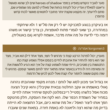
סער לאביר הקודש (מופיע בספר heroes of shadow שים לב שהוא סוגשל
וריאנט לפאלדין ועדיין יכול לקחת כוחות של פאלדין למעט מה שמופיע שם,
סתם לידעתך. זה מקצוע שקצת יותר מחובר לחטאים מאשר לכוח קדוש
פרופר)
אז בעיקרון בנוגע למכניקה יש לי רק את סל"ש 1 ולא שיחקתי
במהדורה, כך שאני לגמרי פתוח לאופציות, כן צריך קישור או משהו
דומה כדי לדעת על מה אתה מדבר, אשמח לקרוא (גם באנגלית).
liorgonen3 אמר/ה:
מעניין, יכול לפרט? הרקע קצת כי מרגיש לי חצוי, מצד אחד דילן הוא אביר, מצד
שני הוא ניסה להחזיר את אהובתו לחיים בקסם אפל? נשמע קצת כמו
התנגשות בין מוטיבים, הייתי שמח לשמוע קצת על איך הוא הגיע ללעשות את
זה ומאיפה היה לו הידע (כאמור אתה מתאר יותר לוחם מאשר קוסם)- מרגיש לי
שזה מקום ששווה לחפור עליו קצת ואולי לכוון לכיוון של הדמות
אז בגדול אני מכוון לסוג של לוחם / מנהיג מקומי שאהובתו נהרגה
(אולי באשמתו או עקב החלטה צבאית שקיבל?) והוא קיבל הצעה
מכוח אפל כלשהו (סטייל רייבנפלוט) לטקס שיחזיר אותה לחיים
במחיר של השמדת הכפר שלו. הוא לקח את העסקה, חלק מהטקס
הפך אותו ליצור האפל / אל מת שהוא כיום, אבל התוצאה לא הייתה
בדיוק מה שהוא רצה וליאונה לא באמת חזרה. במאות שנים שעברו