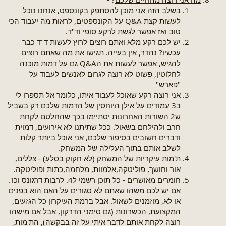
בשלב הזה אני מוכן להסתפק בקונספט, אנחנו נוכל
לעשות קצת Q&A על הקונספטים, לראות מה יעבוד הכי
טוב ואז אפשר לגשת לרקע סופי וד"ד.
יש לכם רקע מלא ואתם רוצים לרוץ לעשות ד"ד כבר
עכשיו? נהדר, אין בעייה. תגישו את מה שאתם רוצים
להגיש, אפשר לעשות את הQ&A גם על דמות מוכנה
לחלוטין, פשוט לא רוצה לגרום לאנשים לעבוד על
"פארש"
אני רוצה רקע שאוכל לעבוד איתו, כלומר אל תספרו לי
ב3 עמודים על אילן היוחסין של הדמות שלכם רק בשביל
ש2 השורות האחרונות יסתיימו בכך שהחלטם לקחת
חרב ולהילחם בשאול. ככל שתיתנו לא אירועים, דמוית
ודברים חשובים בסיפור שלכם, אני אוכל ביותר קלות
לשלב אותם בתוך העלילה של המשחק.
ת'מות עיקריות של המשחק (לא חקוק בסלע) - צללים,
אור וחושך, פוליטקה,אלמוות, מלחמה,כתות ופוליטקה.
חומרים מאושרים - כל תוכן רשמי ל4. לרבות דרגונס וכו'.
אם יש לכם משהו שאתם לא סגורים על האם הוא בפנים
או לא, מוזמנים לשאול. אבל ברמת העיקרון כל הגזעים,
המקצועת, הכשרונות (גם סימני הדרקון, אבל אם מישהו
רוצה לקחת אותם לדבר איתי על זה בבקשה), הת'מות,