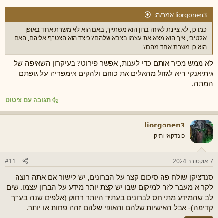
liorgonen3 אמר/ה:
כמו כן, לא ציינת לאיזה ברון הוא משתייך, באם הוא לא משרת אחד באופן
אקטיבי, איך הוא מצא את עצמו בצבא שלהם? כיצד הוא הצטרף אליהם, האם
הוא כן משרת אחד מהם?
לא ממש מכיר אותם כדי לענות, אפשר פירוט? בעיקרון השאיפה של
גיתיאנקי היא לגזול מהאלים את כוחם ולהקים אימפריה על גופתם
המתה.
תגובה עם ציטוט
liorgonen3
פונדקאי ותיק
7 אוקטובר 2024
#11
סנדציקן שולח פה סיכום קצר על הברונים, יש קישור אם אתה רוצה
לקרוא מעבר לזה למיקום שבו יש קצת יותר מידע על הברון עצמו. שים
לב שהמידע מתייחס לברונים בעתיד היותר רחוק (אלפים שנה בערך
קדימה)- אבל האישיות שלהם והאופי שלהם זהה פחות או יותר.