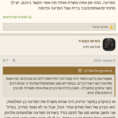
הפרעה, כמה זמן אתה משרת אותו? מה אופי הקשר בינכם, יש לך
מתחרים/שותפים/בני ברית אצל הפרעה וכדומה
תגובה עם ציטוט
האיש הצעיר
ר
ג
ש
האיש הצעיר
ו
ת
פונדקאי ותיק
:
8 אוקטובר 2024
#17
liorgonen3 אמר/ה:
אשמח אם ברקע הסופי יהיה קצת יותר התייחסות ליום יום מבחינתו, מה האופי
שלו ואיך הוא רואה דברים. בנוסף (יש מצב שפספסתי/שחכתי כי אנחנו דנים
בשני ערוצים במקביל) - האם בחרת את הברון אותו אתה משרת? מה טיב
היחסים שלך איתו
אז בעיקרון במקור הרעיון היה שהיא משרת את הפרעה בן האלמוות,
הוא הברון של האל-מתים אחרי הכל, אבל זה לא מאוד מחייב. בגדול
אני חושב שהוא סוג של לוחם בודד בשירות הפרעה שלפעמים מלוהק