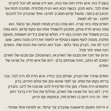
בשביל כוח. איש הדת ראה את כוחו, הוא ידע שהוא לא יוכל להביס
אותו לבד, והוא תכנן. בנשף הבא הוא הניח מלכודת. מסיבה תחת אור
הכוכבים בחצר, ומעגל קדוש מסביב לגזיבו. אחד שהברון יכל להכנס
לתוכו - אך לא לצאת.
האדם צפה בזה קורה. הוא צפה בברון מנסה לצאת, אך נכשל. הוא
צפה באיש הדת צוחק, מתכונן להשמיד אותו עם טקס קדוש. והוא צפה
בברון משמיד את הגזיבו במו ידיו. תולש קרשים בידיים חשופות, מעקם
מתכת, מנסה לעוף משם כעטלף או לחפור את דרכו מטה כזאב. שום
דבר לא עזר, הברון נותר כלוא - אבל הוא הראה את הכוח שלו. והאדם
רצה אותו יותר מכל.
הרוזן עוד זוכר את מבטו של האדון אז, כשהצטלב עם מבטו של האדם.
הסכם לא כתוב, חוזה שנחתם בדם - דמו של איש הדת, על פגיונו של
האדם.
האדם שחרר את הברון, ושילם בכך בחייו. איש הדת לא היה לבד, ובני
בריתו נקמו את מותו. אך לפני שהוא עזב את עולם החיים, ברון
החטאים היה מעליו. מגן עליו מדקירת להב שכוונה אל ליבו. והברון
חייך. דמו ניגר אל פצעיו של האדם, מחליף את נוזל חייו בדבר חזק
יותר. זה היה היום בו האדם מת, ובמקומו קם הרוזן.
זו הייתה הפעם הראשונה שהברון יצר ערפד. או לפחות אחד אמיתי -