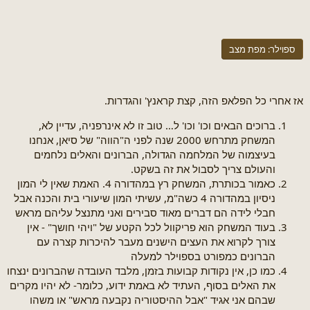
ספוילר:
מפת מצב
אז אחרי כל הפלאפ הזה, קצת קראנץ' והגדרות.
ברוכים הבאים וכו' וכו' ל… טוב זו לא אינרפניה, עדיין לא,
המשחק מתרחש 2000 שנה לפני ה"הווה" של סיאן, אנחנו
בעיצמוה של המלחמה הגדולה, הברונים והאלים נלחמים
והעולם צריך לסבול את זה בשקט.
כאמור בכותרת, המשחק רץ במהדורה 4. האמת שאין לי המון
ניסיון במהדורה 4 כשה"מ, עשיתי המון שיעורי בית והכנה אבל
חבלי לידה הם דברים מאוד סבירים ואני מתנצל עליהם מראש
בעוד המשחק הוא פריקוול לכל הקטע של "ויהי חושך" - אין
צורך לקרוא את העצים הישנים מעבר להיכרות קצרה עם
הברונים כמפורט בספוילר למעלה
כמו כן, אין נקודות קבועות בזמן, מלבד העובדה שהברונים ינצחו
את האלים בסוף, העתיד לא באמת ידוע, כלומר- לא יהיו מקרים
שבהם אני אגיד "אבל ההיסטוריה נקבעה מראש" או משהו