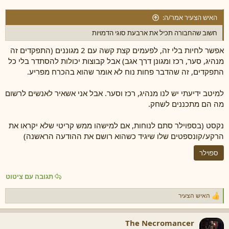
האיש הצעיר אמר/ה:
חשוב שהחבורה תכיל את ארבעת סוגי הדמויות
אפשר לחיות בלי זה, לפעמים קצת קשה עם 2 מגוננים (התפקדים זה
מנהיג, סער, רכז ומגונן דרך אגב) אבל קבוצות יכולות להסתדר בלי כל
התפקדים, זה שהדבר פחות נוח לא אומר שהוא בהכרח מפריע.
למיטב ידיעתי יש לנו מנהיג, רכז וסער. אבל אני אשאיר לאנשים לרשום
מה הם מתכננים לשחק.
נקסט (בספוילר סתם לנוחות, אם למישהו ממש קריטי שלא יקראו את
הרקע/קונספטים שלו שיגיד כשהוא רושם את ההודעה הראשנה)
ספוילר
תגובה עם ציטוט
האיש הצעיר
ר
ג
ש
The Necromancer
ו