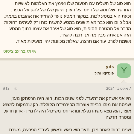
הוא סוג של השלים עם הטעות שלו ואימץ את האלמוות לאישיות
החדשה שלו וסוג של וויתר על הערך הישן שלו של להגן על הכפר,
וכעת הוא במסע לכוח, במקור המסע נועד להחזיר את אהובתו באמת,
אבל כיום הוא כבר מאות שנים במסע להשגת כוח ורק לעיתים רחוקות
מדבר על המטרה הסופית, הוא סוג של איבד את עצמו בתוך המסע
הזה אם אתה מבין מה אני רוצה להגיד.
אשמח לפרט עוד אם תרצה, שאלות מכוונות יהיו מועילות מאוד.
תגובה עם ציטוט
yds
Y
פונדקאי ותיק
7 אוקטובר 2024
#13
הי! אני אשחק את ''תער''. לפני שנים רבות, הוא היה הרפתקן נועז,
שניסה את מזלו בביזת אוצרות מפירמידה מקוללת. רק שבמקום למצוא
אוצר, הוא מצא משהו נפלא ונורא יותר משיכול היה לדמיין - אדון חדש,
ומטרה חדשה.
שנים רבות לאחר מכן, תער הוא ראש וראשון לעבדי הפרעה, משרת