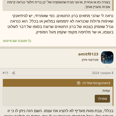
בצורה כזו או אחרת, אז אני מניח שהאופציה של "בן ברית חלש" כנראה קיימת
אם זה מעניין אותך.
נראה לי שהכי מתאים ברון החטאים. כפי שאמרתי, יש לגיתיאנקי
שאיפות גדולות שכנראה לא יתממשו במלואן או בכלל. הוא כנראה
גנרל שאפתן בצבאו של ברון החטאים שרוצה בסופו של דבר לשלוט
בעצמו, או שר מלחמה מקומי שקפץ מעל הפופיק.
תגובה עם ציטוט
amitf0123
פונדקאי ותיק
8 אוקטובר 2024
#15
liorgonen3 אמר/ה:
עמית
ספוילר
בכללי, צבת-מוות מעדיף לא להציג את עצמו. השם הזה ניתן לו כי זו
האגדה שלו, אבל מבחינתו האישית אין לו שם. שמות זה חולשה שיצרו