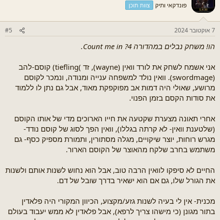
ת
פונדקאי ותיק
צוות תוכן
:
7 אוקטובר 2024
#5
הו! משחק נבלים במהדורה 4? Count me in.
אני אשמח לשחק את לורד וואין (wayne), זד )tiefling) קוסם-להב
(swordmage). וואין נולד למשפחה ענייה ומנודה, ונמכר לקוסם
מרושע, שאולי היה דמות אב מפוקפקת מאוד, אבל גם נתן לו ללמוד
את סודות הקסם בזמן הפנוי.
אחרי תאונה מצערת שקטעה את חייו הארוכים מדי של אותו הקוסם
(שלטענת וואין- לא קרתה בגללו), וואין הפך לסוג של קוסם נודד-
מגרש רוחות, יוצר שיקויים, מגלה מסתורין, ותמורת מספיק כסף- גם
משתמש בחרב שלקח מהאוצר של הקוסם הארור.
החיים לא סיפקו לוואין הרבה טוב, אבל הוא נחוש לשנות אותם ולשנות
את הגורל שלו, גם אם הוא ישאיר בדרך שובל של דם.
מכנית- אין לי בעיה לשנות גזע/מקצוע, הכיוון המקורי היה פלאדין
בתור מגונן (כי מישהו צריך לרפא), אבל פלאדין לא ממש יעבוד בעולם