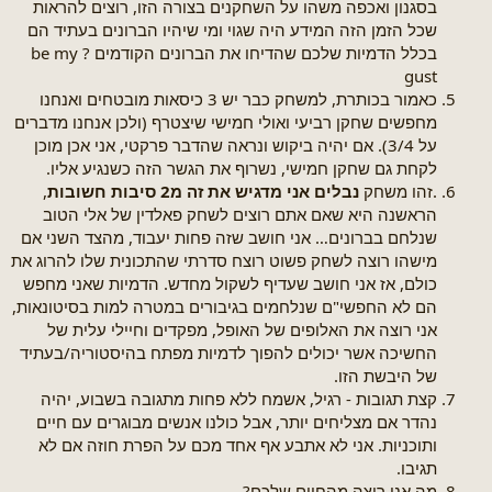
בסגנון ואכפה משהו על השחקנים בצורה הזו, רוצים להראות
שכל הזמן הזה המידע היה שגוי ומי שיהיו הברונים בעתיד הם
בכלל הדמיות שלכם שהדיחו את הברונים הקודמים ? be my
gust
כאמור בכותרת, למשחק כבר יש 3 כיסאות מובטחים ואנחנו
מחפשים שחקן רביעי ואולי חמישי שיצטרף (ולכן אנחנו מדברים
על 3/4). אם יהיה ביקוש ונראה שהדבר פרקטי, אני אכן מוכן
לקחת גם שחקן חמישי, נשרוף את הגשר הזה כשנגיע אליו.
.זהו משחק
נבלים אני מדגיש את זה מ2 סיבות חשובות
,
הראשנה היא שאם אתם רוצים לשחק פאלדין של אלי הטוב
שנלחם בברונים… אני חושב שזה פחות יעבוד, מהצד השני אם
מישהו רוצה לשחק פשוט רוצח סדרתי שהתכונית שלו להרוג את
כולם, אז אני חושב שעדיף לשקול מחדש. הדמיות שאני מחפש
הם לא החפשי"ם שנלחמים בגיבורים במטרה למות בסיטונאות,
אני רוצה את האלופים של האופל, מפקדים וחיילי עלית של
החשיכה אשר יכולים להפוך לדמיות מפתח בהיסטוריה/בעתיד
של היבשת הזו.
קצת תגובות - רגיל, אשמח ללא פחות מתגובה בשבוע, יהיה
נהדר אם מצליחים יותר, אבל כולנו אנשים מבוגרים עם חיים
ותוכניות. אני לא אתבע אף אחד מכם על הפרת חוזה אם לא
תגיבו.
מה אני רוצה מהחיים שלכם
? -