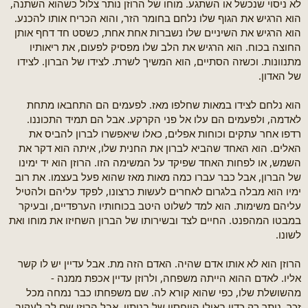
לא ניסוי שנכשל או השתגע. מוחו של הרוזן נותר צלול כשהוא השתנה,
הוא הרגיש את הגוף שלו נלחם בחומר הזר, והוא הכריח אותו להכנע.
הוא הרגיש את השיניים שלו נשברות אחת אחת, כשסט חד דחף אותן
החוצה בכוח. הוא הרגיש את הלב שלו מפסיק לפעום, את ריאותיו
מתנוונות. וכשזה הסתיים, הוא המשיך לשרת. לצידו של הברון. לצידו
של האדון.
הוא נלחם לצידו במאות שחלפו מאז. לפעמים הם התחבאו מתחת
לאדמה, ולפעמים הם עלו אל פני הקרקע. אבל הם תמיד התכוננו.
רדפו אחר עתקים וכוחות אפלים, כאלו שיאפשרו לברון להביס את
האלים. הוא האחד שהביא לברון את החנית שלו, איתה הוא דקר את
השמש, או לפחות האחד שפיקד על המשימה הזו. הרוזן הוא יד ימינו
של הברון, אבל כבר עברו כמה מאות מאז שהוא פעל בעצמו. את רוב
ימיו הוא מבלה בלגרום לאחרים לעשות כרצונו, לפקד עליהם ולהטיל
עליהם משימות. הוא למד לשלוט היטב בכוחותיו הערפדיים, ובעיקר
במבטו המהפנט. החיים לצד ובשירותו של הברון השחיזו את מוחו ואת
לשונו.
הרוזן הוא לא אותו אדם שהיה. האדם הזה מת. אבל עדיין יש לו קשר
אליו. לאדם ההוא הייתה משפחה, ולרוזן עדיין אכפת ממנה -
מהשושלת שלו, כפי שהוא קורא לה. שם משפחתו כבר נמחה מכל
זכר, נותר רק כדיו באילן היוחסין של בנותיו, אבל הרוזן שם לב לעקוב