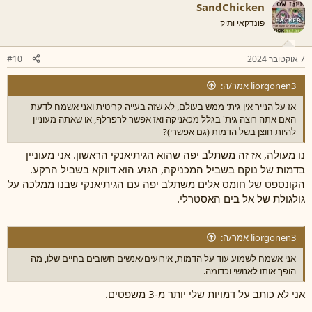
SandChicken
פונדקאי ותיק
7 אוקטובר 2024
#10
liorgonen3 אמר/ה:
אז על הנייר אין גית' ממש בעולם, לא שזה בעייה קריטית ואני אשמח לדעת
האם אתה רוצה גית' בגלל מכאניקה ואז אפשר לרפרלף, או שאתה מעוניין
להיות חוצן בשל הדמות (גם אפשרי)?
נו מעולה, אז זה משתלב יפה שהוא הגיתיאנקי הראשון. אני מעוניין
בדמות של נוקם בשביל המכניקה, הגזע הוא דווקא בשביל הרקע.
הקונספט של חומס אלים משתלב יפה עם הגיתיאנקי שבנו ממלכה על
גולגולת של אל בים האסטרלי.
liorgonen3 אמר/ה:
אני אשמח לשמוע עוד על הדמות, אירועים/אנשים חשובים בחיים שלו, מה
הופך אותו לאנושי וכדומה.
אני לא כותב על דמויות שלי יותר מ-3 משפטים.