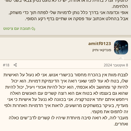
לתפקיד גנרל בחזית כזו או אחרת, יש לו לא מעט נסיון צבאי בשני סוגי
הלחימה.
אופי וכדומה אני בדרך כלל נותן לדמויות שלי לפתח תוך כדי משחק,
אבל בהחלט אכתוב עוד פסקה או שתיים בדף רקע הסופי.
תגובה עם ציטוט
amitf0123
פונדקאי ותיק
8 אוקטובר 2024
#18
לצבת-מוות אין בהכרח מחסור בכישורי אנוש. אני לא נעול על האישיות
שלו, בטח לא עוד לפני שאני רואה איך הדינמיקת דמויות. הוא יכול
להיות קר ומחושב ולא אכפתי, הוא יכול להיות אכזרי ויעיל, יכול להיות
שהוא גם בעצמו לא בטוח אם הוא רוצה קשרים עם האנשים האלה
וייחפש איתם יותר אינטרקציה. אני בכוונה לא ננעל על אישיות כי אני
מעדיף, בעיקר במשחקים מרושעים, לראות איך הדמויות האחרות ולפי
זה לתפוס את מקומי.
מעבר לזה, לא רואה סיבה מיוחדת שיהיו לו קשרים לדב"שים כאלה
ואחרים.