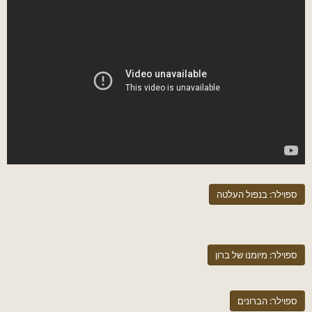
ש
ה
א
ספוילר:
בנפול העלטה
ספוילר:
מיומנו של ברון
ספוילר:
הברונים