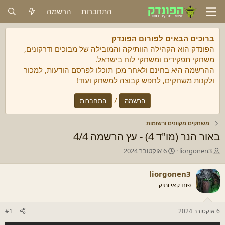
התחברות
הרשמה
ברוכים הבאים לפורום הפונדק
הפונדק הוא הקהילה הוותיקה והמובילה של מבוכים ודרקונים,
משחקי תפקידים ומשחקי לוח בישראל.
ההרשמה היא בחינם ולאחר מכן תוכלו לפרסם הודעות, למכור
ולקנות משחקים, לחפש קבוצה למשחק ועוד!
/
הרשמה
התחברות
משחקים מקוונים ורשומות
באור הנר (מו"ד 4) - עץ הרשמה 4/4
מ
ת
liorgonen3
6 אוקטובר 2024
ח
א
ב
ר
liorgonen3
ר
י
פונדקאי ותיק
/
ך
ת
ה
ה
ת
6 אוקטובר 2024
#1
נ
ח
ו
ל