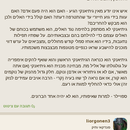
איש אינו יודע מאין גיתיאנקי הגיע - האם הוא היה פעם אדם? האם
עוות בידי גזע חייזרי עד שהתטרפה דעתו? האם קולל בידי האלים ולכן
הוא מבקש להחריבם?
גיתיאנקי לא מסתפק בלחימה נגד האלים, הוא משתמש בכוחם של
האלים עצמם כדי להילחם בהם ובצבאותיהם. על שפתיו תפילות
נתעבות, בידיו הוא אוחז סמלי קודש מחוללים ,ומצביאים על ערש דווי
מוכנים להישבע שראו כנפיים מטונפות מבצבצות משכמותיו.
גיתיאנקי הוא כנראה הגיתיאנקי הראשון והוא שואף להקים אימפריה
על גולגולתו של אליל מת. מבחינה מכנית הוא גיתיאנקי (אם אתה
מאשר, אם לא אז גיתזראי או אדם) ונוקם. חלק גדול מהנזק של נוקמים
הוא קורן, אז אם נראה לך שזו בעיה (קרי - הרבה אויבים עמידים לנזק
זה) אולי כדאי להחליף למוות או רעם.
ספויילר - למרות שאיפותיו, הוא לא יהיה אחד הברונים.
תגובה עם ציטוט
liorgonen3
פונדקאי ותיק