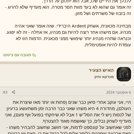
ללכלך את הידיים שלו, אבל הוא יתלונן על הדרך.
זה אומר גם שהוא לא בעד מוות חסר מטרה. הוא מעדיף שלא להרוג -
זה בזבוז של משרתים ושל מזון.
מבחינה מכאנית, אשחק Ardent היברידי. שזה אומר שאני אהיה
מנהיג. אם מישהו אחר רוצה להיות גם מנהיג, אז אחלה - זה לא יפגע.
וכנראה שתהיו מנהיג יותר שימושי ממני מכאנית. הדמות הזו לא
עומדת להיות אופטימלית.
תגובה עם ציטוט
האיש הצעיר
פונדקאי ותיק
6 אוקטובר 2024
#3
היי, אני עוקב אחרי סיאן כבר שנים (פחות או יותר מאז שיצרת את
העולם), מהדורה 4 היא משהו שאני כבר הרבה זמן משתעשע ברעיון
של לנסות (יש לי את הסל"ש 1 אבל לא שיחקתי בפועל אף פעם), ואני
מעדיף לשחק נבלים, כך שאשמח מאוד להצטרף.
לפני שאחשוב על קונספט לדמות, אני חושב שחשוב להבהיר משהו -
האם ארבעה שחקנים כלומר אלוף לכל ברון? אם כן, האם יש ברונים