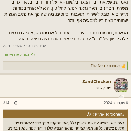
נאמן שנושא את דבר המלך בלשונו - או על חוד חרבו. בניגוד לרוב
משרתי הברונים, תער נראה אנושי לחלוטין, הוא לא אוחז בכוחות
אדירים או כובל לשירותו תועבות וסיוטים. מה שהופך את נתיב הגופות
שהותיר מאחוריו למבעית אף יותר
מכאנית, הדמות תהיה סער - כנראה נוכל או מתנקש, אולי עם נטיה
קלה לכיוון של ''רכז'' עם קצת דיבאפים או תנועה כפויה, נראה
עריכה אחרונה:
7 אוקטובר 2024
תגובה עם ציטוט
The Necromancer
ר
ג
ש
SandChicken
ו
ת
פונדקאי ותיק
:
8 אוקטובר 2024
#14
liorgonen3 אמר/ה:
כאמור אין בעייה עם גית' באופן כללי, אם תתקבל צריך אולי לעשות טיפה
תיאום ציפיות על זה. ממה שאתה מתאר המניע שלו די זהה למניע של הברונים