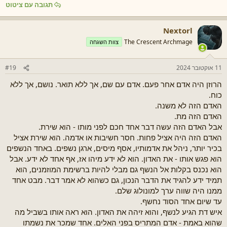
תגובה עם ציטוט
Nextorl
The Crescent Archmage
צוות השגחה
11 אוקטובר 2024
#19
הרוזן היה אדם אחר פעם. אדם עם שם, אך ללא תואר. נושם, אך ללא
כוח.
האדם הזה לא משנה.
האדם הזה מת.
אבל האדם הזה עשה דבר אחד חכם לפני מותו - הוא שירת.
האדם הזה היה אציל פחות. חסר חשיבות או אדמה. הוא שירת אציל
בכיר יותר, ניהל את אדמותיו, אסף מיסים, ארגן נשפים. באחד הנשפים
הוא פגש אותו - את האדון. הוא לא ידע מיהו אז, אף אחד לא ידע. אבל
הוא נכנס בקלות אל הנשף גם מבלי להיות ברשימת המוזמנים, הוא
תמיד ידע להגיד את הדבר הנכון, גם כשהוא לא אמר דבר. מבט אחד
ממנו היה שווה ערך למונולוג שלם.
עד שיום אחד הסוד נחשף.
איש דת הגיע לנשף, והוא זיהה את האדון. הוא ראה אותו בשביל מה
שהוא באמת - אדם המתריס בפני האלים. אחד שמכר את נשמתו