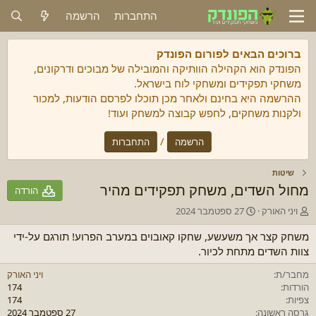
התחברות
הרשמה
ברוכים הבאים לפורום הפונדק
הפונדק הוא הקהילה הוותיקה והמובילה של מבוכים ודרקונים,
משחקי תפקידים ומשחקי לוח בישראל.
ההרשמה היא בחינם ולאחר מכן תוכלו לפרסם הודעות, למכור
ולקנות משחקים, לחפש קבוצה למשחק ועוד!
/
הרשמה
התחברות
שיטות
מחול השדים, משחק תפקידים מהיר
הורדה
מ
C
ויני האורק
27 ספטמבר 2024
ח
r
ב
e
משחק קצר אך משעשע, שחקו קאובוים במערב הפרוע! תורגם על-ידי
ר
a
צוות השדים מתחת לכיור.
t
/
ת
i
מחבר/ת
ויני האורק
o
הורדות
174
n
צפיות
174
d
גרסה ראשונה
27 ספטמבר 2024