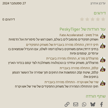
a
עדכון אחרון
27 ספטמבר 2024
t
e
דירוגים
כ
דירוגים: 0
ו
כ
עוד הורדות של PeskyTiger
ב
(
גורל מואץ - Fate Accelerated
י
nשחק תפקידים מהמובילים בעולם, השם דגש על סיפוריות ועל הדמויות
ם
)
תיקי דרזדן, התחלה מהירה בעברית של משחק התפקידים
0
בתיקי דרזדן אתם משחקים בעולם דומה לשלנו, עם ההבדל שנמצאים בו
.
ערפדים, קוסמים ופיות
0
0
מרוצללים מה' 4, התחלה מהירה בעברית
מרוצללים, משחק עתידני בו טכנולוגיה משתלבת לצד קסם בכדור-הארץ
קל20, התחלה מהירה בעברית
קל20, שיטת ק20 המפשטת את החוקים תוך שמירה על העושר הטמון
בחוקים אלו
שיר של אש וקרח - התחלה מהירה בעברית
חוקי ההתחלה המהירה של משחק התפקידים של שיר של אש וקרח
שתף הורדה
Facebook
Bluesky
דוא"ל
WhatsApp
קישור