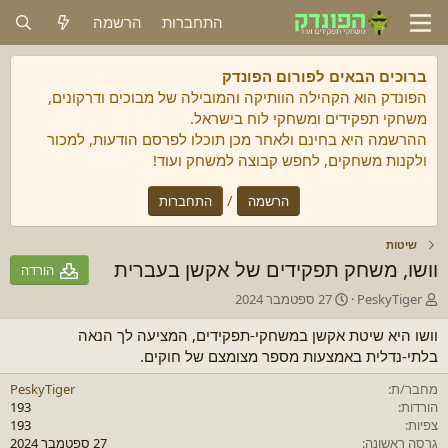
התחברות
הרשמה
ברוכים הבאים לפורום הפונדק
הפונדק הוא הקהילה הוותיקה והמובילה של מבוכים ודרקונים,
משחקי תפקידים ומשחקי לוח בישראל.
ההרשמה היא בחינם ולאחר מכן תוכלו לפרסם הודעות, למכור
ולקנות משחקים, לחפש קבוצה למשחק ועוד!
/
הרשמה
התחברות
שיטות
וושו, משחק תפקידים של אקשן בעברית
הורדה
מ
C
PeskyTiger
27 ספטמבר 2024
ח
r
ב
e
וושו היא שיטת אקשן במשחקי-תפקידים, המציעה לך הנאה
ר
a
בלתי-נדלית באמצעות מספר מצומצם של חוקים.
t
/
ת
i
מחבר/ת
PeskyTiger
o
הורדות
193
n
צפיות
193
d
גרסה ראשונה
27 ספטמבר 2024