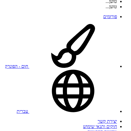
טוען...
טוען...
פורומים
חום - הפונדק
עברית
יצירת קשר
חוקים ותנאי שימוש