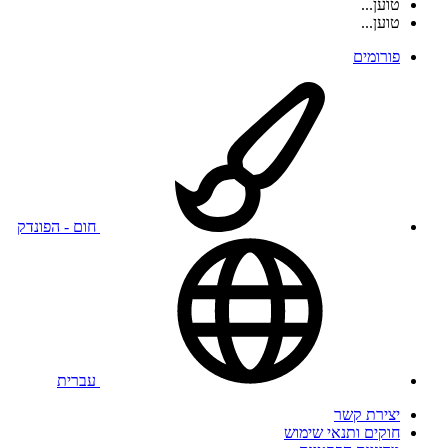
טוען...
טוען...
פורומים
חום - הפונדק
עברית
יצירת קשר
חוקים ותנאי שימוש