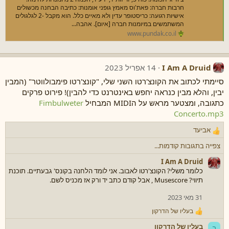
חרבות חברה: פאת'וס מאמץ גופני אומנות: כתיבה הבחנה מכשולים
אישיות רגועה: כריסטופר עדין ולא מאיים כלל. הוא מקבל -2 לגלגולים
המשתמשים במיומנות חברה [איום]. אהבה...
www.pundak.co.il
I Am A Druid
14 אפריל 2023
סיימתי לכתוב את הקונצ'רטו השני שלי, "קונצ'רטו פימבולווטר" (המבין
יבין, והלא מבין כנראה יחפש באינטרנט כדי להבין)! פירוט פרקים
כתגובה, ומצטער מראש על הMIDI המבחיל
Fimbulweter
Concerto.mp3
אביעד
ר
ג
צפייה בתגובות קודמות...
ש
ו
I Am A Druid
ת
כלומר משלי? הקונצ'רטו לאבוב. אני לומד הלחנה בקונס' גבעתיים. תוכנת
:
תיווי? Musescore , אבל קודם כתב יד ורק אז מכניס לשם.
31 מאי 2023
בעליו של הדרקון
ר
ג
בעליו של הדרקון
ב