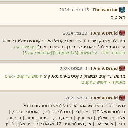
The warrior
13 דצמבר 2024
מזל טוב
I Am A Druid
28 מאי 2024
התחלנו משחק פורום חדש - בואו לקרוא! האם הקוסמים יצליחו למצוא
עץ לחג המולד? והאם יפגשו בדרך מכשפות רעות?
בין פוליטיקה,
קוסמים, ופיות - עץ משחק [3\4 שחקנים] [ארס מאגיקה 5]
I Am A Druid
9 אוגוסט 2023
מחפש שחקנים למשחק טקסט בארס מאגיקה:
חיפוש שחקנים - ארס
מאגיקה - חיפוש שחקנים
I Am A Druid
9 מאי 2023
כמעט כל שם ושם של גמד (או גנדלף) משר הטבעות נמצא
בוולוספאמאל. "11. ניי ונית'י, | נורת'רי וסות'רי, | אוסטרי ווסטרי, |
אלת'יוף, דוואלין, | נאר וניין, | ניפינג, דיין, | ביפור, בופור, | בומבור,
נורי, | אן ואונאר, | איי, מיות'וויטניר. 12. ויג וגנדלף | ווינדאלף, ת'ריין,