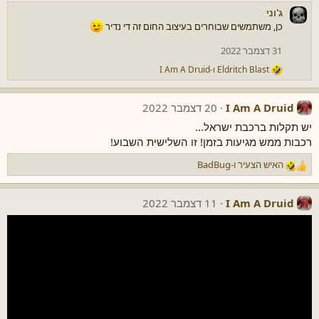
ג'וני
כן, משתמשים שבוחרים בעיצוב החום זה די נדיר
31 דצמבר 2022
Eldritch Blast
ו-
I Am A Druid
ר
ג
ש
I Am A Druid
20 דצמבר 2022
ו
ת
יש תקלות ברכבת ישראל...
:
רכבות ממש מגיעות בזמן! זו השלישית השבוע!
האיש הצעיר
ו-
BadBug
ר
ג
ש
I Am A Druid
11 דצמבר 2022
ו
ת
: