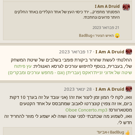
I Am A Druid
הפסנתר מתפרק... ירד כיסוי העץ של אחד הקלידים באחד החלקים
היותר פרועים ונחתכתי.
21 פברואר 2023
האיש הצעיר
ו-
BadBug
ר
ג
ש
I Am A Druid
17 פברואר 2023
ו
ת
החלטתי לעשות שחרור ביקורת פומבי בשלבים של שיטת המשחק
:
שלי, בעברית, בנוסף לחיפוש עורכים לגרסא האנגלית:
עץ פיתוח
שיטה של אדוני זניית'ראקס (עברית) (וגם - מחפש עורכים ומבקרים)
I Am A Druid
28 ינואר 2023
וואו, לקח לי המון זמן ליצור את זה! (אני עובד על זה בערך 10 דקות
ביום, אז זה צפוי) קונצ'רטו לאבוב שמתבסס על אחד הקטעים
מסטארוורס!
Oboe Concerto.mp3
וואו, לשמוע מה שכתבתי לפני שנה ושזה לא ישמע לי מוזר להחריד זה
חדש לי.
BadBug
ו-
אביעד
ר