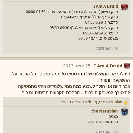
ג
I Am A Druid
ש
פרק ראשון ("מבעד לכוכבים") + משפט מעבר: 00:00-01:59
ו
פרק שני ("החלל הריק"): 01:59-04:55
ת
קדנצה 1: 04:55-5:39
:
פרק שלישי ("מאזורקה וואלס"): 05:39-09:30
קדנצה 2: 09:30-09:59
משפט סיום: 09:59-10:11
28 ינואר 2023
I Am A Druid
25 ינואר 2023
קיבלתי את המשלוח של ההדסטארט! ממש מגניב - כל הכבוד על
ההשקעה, ותודה!
כבר היום אני הולך לשכנע כמה ממי שלומדים איתי מתמטיקה
להצטרף למשחק היכרות... הרחבת הקבוצה הביתית זה כיף!
the Nerubian
,
BadBug
ו-
האיש הצעיר
ר
ג
the Nerubian
ש
מגניב!
ו
תן תמונה של השלל!
ת
:
29 ינואר 2023