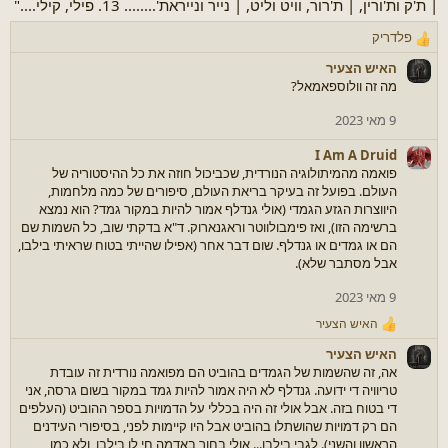
| ת'ק ות'ורין, | ת'רור, וויט וליט, | נייר ונייראת'........ 13. פילי, קילי...."
פלדריק
ר
ג
האיש הצעיר
ש
מה זה וולוספאמאל?
ו
ת
9 מאי 2023
:
I Am A Druid
פואמה מהמיתולוגיה הנורדית, שכביכול חוזה את כל ההיסטוריה של
העולם. בפועל זה בעיקר בריאת העולם, סיפורים של כמה מלחמות,
היווצרות הגזע הגמדי (אולי גנדלף אמור להיות במקור גמד? הוא נמצא
ברשימה הזו), ואז פימבולווטר וראגנארוק. ד"א בדקתי שוב, כל השמות שם
הם או גמדים או גנדלף. שום דבר אחר (אפילו שהייתי בטוח שראיתי בילבו,
אבל מסתבר שלא).
9 מאי 2023
האיש הצעיר
ר
ג
האיש הצעיר
ש
אה, זה שהשמות של הגמדים בהוביט הם מפואמה נורדית זה עובדת
ו
טריוויה די ידועה. גנדלף לא היה אמור להיות גמד במקור בשום גרסה, אני
ת
די בטוח בזה. אבל אולי זה היה בכללי על הדמויות בספר ההוביט (העלפים
:
הם רק דמויות שהושתלו בהוביט אבל היו קיימות לפני, בסיפורי העידנים
הראשון והשני). לגבי בילבו... אולי בחור באדמה חי לו בילבו, ולא כמו