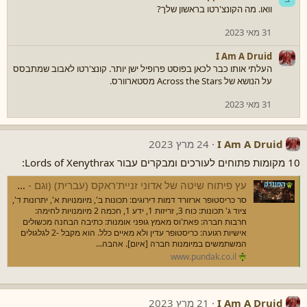
ש
וואו. מה הקונצ'רטו בראשון שלך?
ו
ת
31 מאי 2023
:
I Am A Druid
העלתי אותו כבר לכאן בפוסט פרופיל ישן יותר. קונצ'רטו לאבוב שמתבסס
על הנושא של Across the Stars מסטארוורס.
31 מאי 2023
I Am A Druid
24 מרץ 2023
10 מקומות פתוחים לעורכים ומבקרים עבור Lords of Xenythrax:
עץ פיתוח שיטה של אדוני זניית'ראקס (עברית) (וגם - מחפש עורכים ומבקרים)
סר כריסטופר ארזורד דמות דירוגים: תכונות ב', מיומנויות א', יתרונות ד',
ציוד ג' תכונות: כוח 3, זריזות 1, ידע 1, חכמה 2 מיומנויות לחימה:
חרבות חברה: פאת'וס מאמץ גופני אומנות: כתיבה הבחנה מכשולים
אישיות רגועה: כריסטופר עדין ולא מאיים כלל. הוא מקבל -2 לגלגולים
המשתמשים במיומנות חברה [איום]. אהבה...
www.pundak.co.il
I Am A Druid
21 מרץ 2023