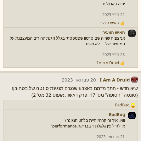
יהיה באנגלית.
22 מרץ 2023
האיש הצעיר
ר
ג
האיש הצעיר
ש
אני מניח שהיה שם סרטון שפספסתי בגלל הגנת ההורים המעצבנת על
ו
המחשב שלי.... לא משנה
ת
:
23 מרץ 2023
I Am A Druid
ר
ג
ש
I Am A Druid
20 פברואר 2023
ו
ת
שיא חדש - חתך מדמם באצבע שנגרם מנגינת סונטה של בטהובן!
:
(סונטה ''הסופה'' מס' 17, פרק ראשון, אופוס 32 מס' 2)
BadBug
ר
ג
BadBug
ש
וואו, איך זה קרה? היית בלהט הנגינה?
ו
או לחילופין גלגלת 1 בבדיקת performance?
ת
:
21 פברואר 2023