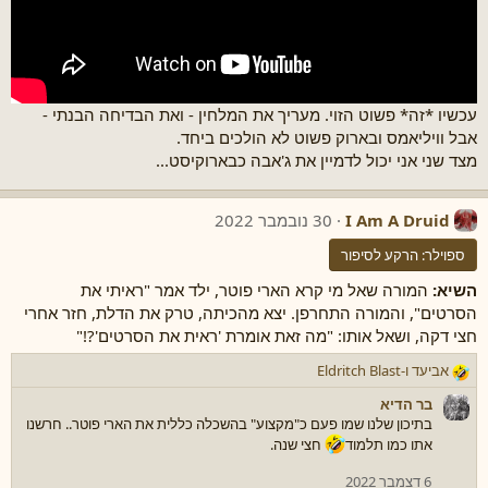
עכשיו *זה* פשוט הזוי. מעריך את המלחין - ואת הבדיחה הבנתי -
אבל וויליאמס ובארוק פשוט לא הולכים ביחד.
מצד שני אני יכול לדמיין את ג'אבה כבארוקיסט...
I Am A Druid
30 נובמבר 2022
ספוילר:
הרקע לסיפור
השיא:
המורה שאל מי קרא הארי פוטר, ילד אמר "ראיתי את
הסרטים", והמורה התחרפן. יצא מהכיתה, טרק את הדלת, חזר אחרי
חצי דקה, ושאל אותו: "מה זאת אומרת 'ראית את הסרטים'?!"
אביעד
ו-
Eldritch Blast
ר
ג
בר הדיא
ש
בתיכון שלנו שמו פעם כ"מקצוע" בהשכלה כללית את הארי פוטר.. חרשנו
ו
אתו כמו תלמוד
חצי שנה.
ת
:
6 דצמבר 2022