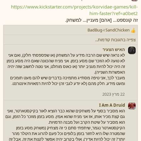
https://www.kickstarter.com/projects/korvidae-games/kill-
him-faster?ref=a0bet2
זה קונספט... [אהם] מעניין... למשחק.
SandChicken
ו-
BadBug
ר
ג
צפייה בתגובות קודמות...
ש
ו
האיש הצעיר
ת
לא נראה שיש שם הרבה מידע על המשחק (או שפספסתי חלק), ואם אני
:
לא טועה לא הוזכר שם מסע בזמן. אני מניח שהכוונה שאם היה מסע בזמן
זה היה יכול להיות מגניב יותר (או כאוס מוחלט, אני נוטה לחשוב שזה יהיה
האפשרות השנייה).
מעבר לכך, אני טיפה מסתייג מתמיכה בדברים שיש להם מעט תומכים
ומעט מידע. חלק מהם (לא יודע לגבי זה) יכול להיות רמאויות אינטרנט.
22 מרץ 2023
I Am A Druid
הוא מסביר בסוף על משחקים שהוא כבר הוציא לאור בקיקסטארטר, ואני
גם קצת מכיר אותו, אז אני מניח שהוא אמין. מסע בזמן מוזכר כל הזמן, וגם
הוא מסביר על שיטת הקרב ועל מבנה הדמויות.
הקיקסטארטר נגמר, שיתפתי סתם כי זה מצחיק (משחק מסע בזמן
שהמטרה שלו היא לחזור בזמן בלופים וכל פעם להרוג את היטלר מהר
יותר? זה יכול להיות אדיר). אולי בקרוב יהיה אפשר לקנות את זה, אבל זה