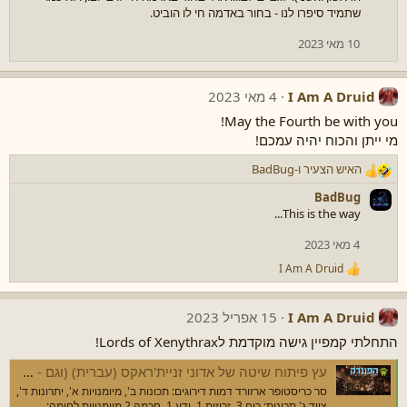
שתמיד סיפרו לנו - בחור באדמה חי לו הוביט.
10 מאי 2023
I Am A Druid
4 מאי 2023
May the Fourth be with you!
מי ייתן והכוח יהיה עמכם!
האיש הצעיר
ו-
BadBug
ר
ג
BadBug
ש
This is the way...
ו
ת
4 מאי 2023
:
I Am A Druid
ר
ג
ש
I Am A Druid
15 אפריל 2023
ו
ת
התחלתי קמפיין גישה מוקדמת לLords of Xenythrax!
:
עץ פיתוח שיטה של אדוני זניית'ראקס (עברית) (וגם - מחפש עורכים ומבקרים)
סר כריסטופר ארזורד דמות דירוגים: תכונות ב', מיומנויות א', יתרונות ד',
ציוד ג' תכונות: כוח 3, זריזות 1, ידע 1, חכמה 2 מיומנויות לחימה: