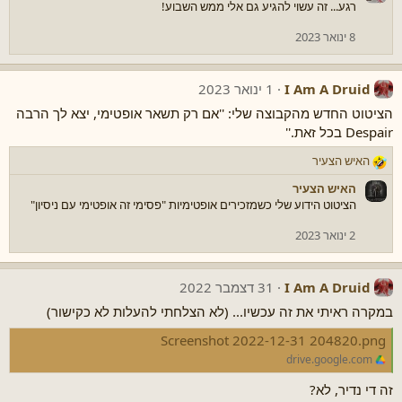
רגע... זה עשוי להגיע גם אלי ממש השבוע!
ו
ת
8 ינואר 2023
:
I Am A Druid
1 ינואר 2023
הציטוט החדש מהקבוצה שלי: ''אם רק תשאר אופטימי, יצא לך הרבה
Despair בכל זאת.''
האיש הצעיר
ר
ג
האיש הצעיר
ש
הציטוט הידוע שלי כשמזכירים אופטימיות "פסימי זה אופטימי עם ניסיון"
ו
ת
2 ינואר 2023
:
I Am A Druid
31 דצמבר 2022
במקרה ראיתי את זה עכשיו... (לא הצלחתי להעלות לא כקישור)
Screenshot 2022-12-31 204820.png
drive.google.com
זה די נדיר, לא?